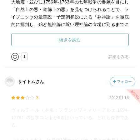
大地震・並びに1756年-1763年の七年戦争の惨劇を目にし
「自然上の悪・道徳上の悪」を見せつけられることで、ラ
イプニッツの最善説・予定調和説による「弁神論」を徹底
的に批判し、殆ど無神論に近い理神論の立場に到るまでに
なっていった。そうした思想的背景のもとで書かれたのが
「カンディードまたは最善説」（1759）である。
続きを読む
戦争の惨劇や人間の悪徳を前に「全ては善である」と嘯く
1
詳細をみる
パングロス、そのパングロスによって戯画化されたライプ
ニッツの思想は、当時を生きていたヴォルテールの眼から
すれば、その欺瞞性に於いて、「市場こそが万能である」
サイトムさん
フォロー
と喧伝して現代の非人間的なグローバル経済体制を正当化
する市場原理主義・新自由主義、ひいてはそれを裏打ちす
3
2012.01.18
る即物主義と同様に映ったのかもしれない。
ヴォルテール（本名：フランソワ＝マリ・アルエ,1694-
ライプニッツの「弁神論」が基づく彼の目的論的な哲学の
1778）の哲学コントが6篇はいっている。どれも傑作であ
根底には、ライプニッツ自身によってその名称が与えられ
る。
た「充足理由律」がある。「どんな事実が起きたときに
も、それが起こる充分な理由・根拠が必ずなければならな