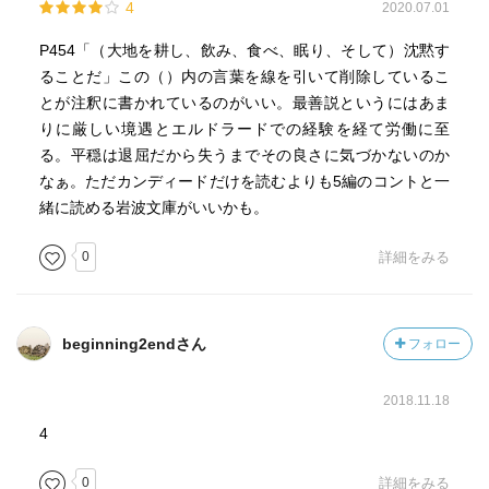
4
2020.07.01
P454「（大地を耕し、飲み、食べ、眠り、そして）沈黙す
ることだ」この（）内の言葉を線を引いて削除しているこ
とが注釈に書かれているのがいい。最善説というにはあま
りに厳しい境遇とエルドラードでの経験を経て労働に至
る。平穏は退屈だから失うまでその良さに気づかないのか
なぁ。ただカンディードだけを読むよりも5編のコントと一
緒に読める岩波文庫がいいかも。
0
詳細をみる
beginning2endさん
フォロー
2018.11.18
4
0
詳細をみる