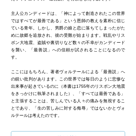
主人公カンディードは、「神によって創造されたこの世界
ではすべてが最善である」という恩師の教えを素朴に信じ
ている青年。しかし、男爵の娘と恋に落ちてしまったがた
めに故郷を追放され、彼の受難が始まります。戦乱やリス
ボン大地震、盗賊や裏切りなど数々の不幸がカンディード
を襲い、「最善説」への信頼が試されることになるので
す。
ここにはもちろん、著者ヴォルテールによる「最善説」へ
の鋭い批判があります。この世界では毎日のように悲惨な
出来事が起きているのに（本書は1755年のリスボン大地震
をきっかけに執筆されました）、「すべては最善である」
と主張することは、苦しんでいる人々の痛みを無視するこ
とであり、「生の苦しみに対する侮辱」ではないかとヴォ
ルテールは考えたのです。
一方で、風刺の対象となった「最善説」は、本書において