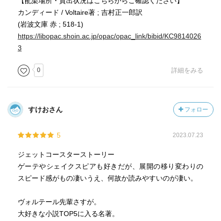
【配架場所・貸出状況はこちらからご確認ください】
「パリでは、本当に人はいつも笑っているのですか」「え
カンディード / Voltaire著 ; 吉村正一郎訳
え、笑っていますよ。・・・。でも笑いながらとてもいら
(岩波文庫 赤 ; 518-1)
立っているのです。なぜなら、げらげら大声で笑いなが
https://libopac.shoin.ac.jp/opac/opac_link/bibid/KC9814026
ら、すべてに文句をつけていますからね。どんな憎むべき
3
行為も、笑いながらするのです」
0
詳細をみる
「・・・、人間は不安による痙攣か、さもなければ倦怠の
無気力状態の中で生きるように生まれついているの
だ、・・・」
すけおさん
フォロー
5
2023.07.23
ジェットコースターストーリー
ゲーテやシェイクスピアも好きだが、展開の移り変わりの
スピード感がもの凄いうえ、何故か読みやすいのが凄い。
ヴォルテール先輩さすが。
大好きな小説TOP5に入る名著。