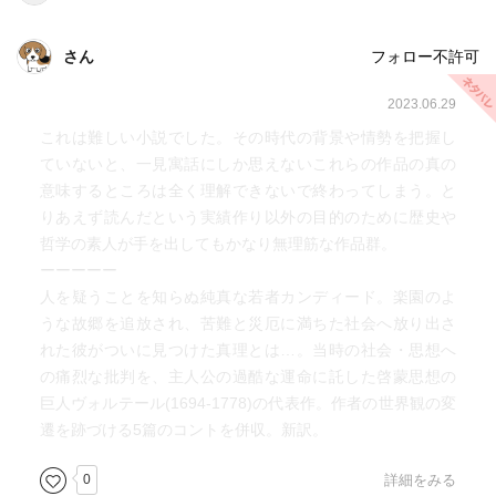
さん
フォロー不許可
2023.06.29
これは難しい小説でした。その時代の背景や情勢を把握し
ていないと、一見寓話にしか思えないこれらの作品の真の
意味するところは全く理解できないで終わってしまう。と
りあえず読んだという実績作り以外の目的のために歴史や
哲学の素人が手を出してもかなり無理筋な作品群。
ーーーーー
人を疑うことを知らぬ純真な若者カンディード。楽園のよ
うな故郷を追放され、苦難と災厄に満ちた社会へ放り出さ
れた彼がついに見つけた真理とは…。当時の社会・思想へ
の痛烈な批判を、主人公の過酷な運命に託した啓蒙思想の
巨人ヴォルテール(1694‐1778)の代表作。作者の世界観の変
遷を跡づける5篇のコントを併収。新訳。
0
詳細をみる