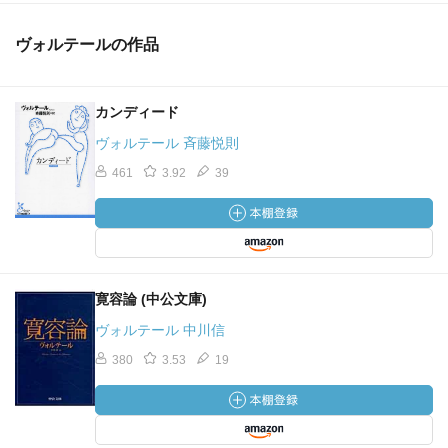
ヴォルテールの作品
カンディード
ヴォルテール 斉藤悦則
461
3.92
39
寛容論 (中公文庫)
ヴォルテール 中川信
380
3.53
19