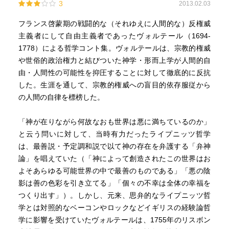
3
2013.02.03
フランス啓蒙期の戦闘的な（それゆえに人間的な）反権威
主義者にして自由主義者であったヴォルテール（1694-
1778）による哲学コント集。ヴォルテールは、宗教的権威
や世俗的政治権力と結びついた神学・形而上学が人間的自
由・人間性の可能性を抑圧することに対して徹底的に反抗
した。生涯を通して、宗教的権威への盲目的依存服従から
の人間の自律を標榜した。
「神が在りながら何故なおも世界は悪に満ちているのか」
と云う問いに対して、当時有力だったライプニッツ哲学
は、最善説・予定調和説で以て神の存在を弁護する「弁神
論」を唱えていた（「神によって創造されたこの世界はお
よそあらゆる可能世界の中で最善のものである」「悪の陰
影は善の色彩を引き立てる」「個々の不幸は全体の幸福を
つくり出す」）。しかし、元来、思弁的なライプニッツ哲
学とは対照的なベーコンやロックなどイギリスの経験論哲
学に影響を受けていたヴォルテールは、1755年のリスボン