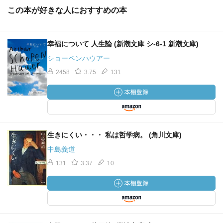
この本が好きな人におすすめの本
幸福について 人生論 (新潮文庫 シ-6-1 新潮文庫)
ショーペンハウアー
2458
3.75
131
生きにくい・・・ 私は哲学病。 (角川文庫)
中島義道
131
3.37
10