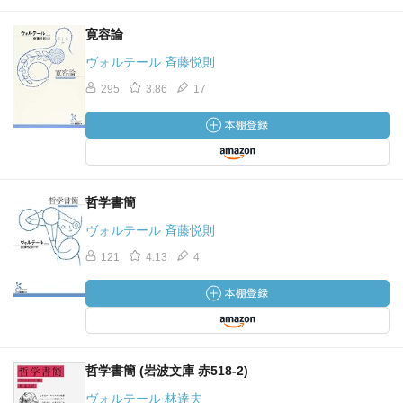
寛容論
ヴォルテール 斉藤悦則
295
3.86
17
哲学書簡
ヴォルテール 斉藤悦則
121
4.13
4
哲学書簡 (岩波文庫 赤518-2)
ヴォルテール 林達夫