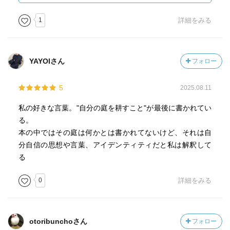
最後の「カンディード」は、ドイツの田舎、ウェストファ
ド」の最後の「庭の教訓」の場面には、20世紀的ニヒリズ
リアで純朴に暮らしていた召使いの青年が、令嬢キュネゴ
1
詳細をみる
ムに見られる出口無き自我によるアイロニカルな自己否定
ンドを愛したため、屋敷から放り出され、ブルガリア軍に
の無限運動の暗鬱さは無い。
入り、戦争を生き残り、オランダにいき、リスボンで大地
震にあい、南米に旅立ち、いろいろあって、ペルーのエル
「・・・、ぼくたちの庭を耕さなければなりません」
YAYOIさん
フォロー
ドラードに入り、当地の完璧な幸福に飽いて、また、フラ
ンス・イギリス・ヴェネチアと旅をつづけます。その間に
明朗にして清澄である。主人に虐待された黒人奴隷との出
5
2025.08.11
人類の悪と愚かさをさんざん体験します。さいごにコンス
遭いによって最善説を放棄するに到ったカンディードの姿
タンチノーブルで醜く変わり果てたキュネゴンドと再会し
私の好きな言葉。"自分の庭を耕すこと"が最後に書かれてい
に、アイロニーの捩じれは無い。人間の理性を信じ、生の
ます。結局、この世の悪から身を守るには、労働をするし
る。
意味を信じ、"感情のアナーキー"（ルカーチ）に陥ることな
かないという結論になります。全編を通じて、ヨーロッパ
本の中ではその庭は何かとは書かれてないけど、それは自
く、神から自律しながら同時にルカーチ的"節制 Haltung "を
人の悪を指摘しています。異端者をすぐに死なないように
分自信の思想や言葉、アイデンティティだと私は解釈して
保つことが出来た、18世紀近代と云う時代精神の幸福な瞬
壮麗にとろ火で火刑にしたりするのは、その最たるものだ
る
間を刻んだ作品と云える。この点、17世紀のミルトン『失
と思う。ヴォルテールは信じていたライプニッツの最善説
楽園』と類似した位置付けになるのではないかと思う（尤
（この世界は現にある状態が最も善であるという予定調和
0
詳細をみる
も、ヴォルテールは「カンディード」に登場する人物の口
にもとづいた学説）を、「カンディード」では批判し、結
を通して『失楽園』を酷評しているが）。この時期に書か
局、幸福は自分の労働でつくりだすしかないのだといって
れた物を読むと、近代と云う時代精神はこのように作られ
います。中国についても「理」や「天」の考え方が少しで
ていったのかと追体験させられる思いだ。
otoribunchoさん
フォロー
てきて、ヨーロッパよりましだけど、人間社会だから、悪