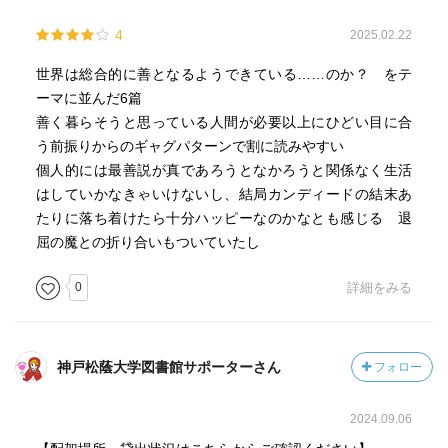
はあるという立場です（ザディーグ）。日本の「踏み絵」
その他「ミクロメガス」（1750-51?）「この世は成り行き
4
2025.02.22
についてもでてきます。
任せ」（1746-47?）「ザディーグまたは運命」（1748）
世界は総合的に善となるようできている……のか？ をテ
「メムノン」（1749）「スカルマンタンドの旅物語」
ーマに並んだ6篇
（1756）
善く暮らそうと思っている人間が必要以上にひどい目に合
う前振りからのギャグパターンで割に読みやすい
□
個人的には最善説が真であろうとなかろうと関係なく生活
はしていかなきゃいけないし、結局カンディードの結末あ
250年以上の過去から現代を射抜いているような警句を幾つ
たりに落ち着けたら十分ハッピーなのかなとも感じる 退
か。
屈の魔との折り合いもついていたし
「・・・、どの職業でも、人前に姿を見せる価値がだれよ
0
詳細をみる
りも少ない者に限って、いつだってだれよりも図々しくで
しゃばり出る・・・。真の賢者は、ひっそりと引き込も
り、静かに内輪だけで暮らしています」
神戸松蔭大学図書館サポーターさん
フォロー
「・・・、では、いったいこの世界はどんな目的で作られ
たのでしょう」「わたしたちを激怒させるためですよ」
2024.09.06