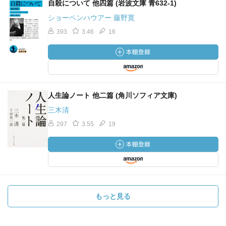
自殺について 他四篇 (岩波文庫 青632-1)
ショーペンハウアー 藤野寛
393
3.46
16
人生論ノート 他二篇 (角川ソフィア文庫)
三木清
297
3.55
19
もっと見る