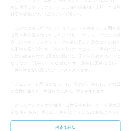
「ミクロメガス」は身長38kmのシリウス星人が土星人と一
い」「どんな事実が起きたときにも、「何故それが起きた
緒に地球にやってきて、そこに住む微生物（人類）と自然
のか」と問うことが可能であり、それに対して必ず「何故
科学や霊魂について語るという話です。
なら***の理由で起きた」とその根拠が与えられなければな
らない」とする原理である（或いは「弁別できない対象は
「この世は成り行き任せ」はペルシャが舞台で、人間社会
同一である」「∀a.b.[∀P.[P(a)=P(b)] ⇒ a=b]」と定式化され
は悪と善の混合物であるという話、「ザディーグまたは運
ることもある）。ここから、哲学的には決定論が、神学的
命」はカルデア人ザディーグが身に具えた美徳ゆえに数々
には理神論が導出される。ライプニッツは更にそこから進
の不幸を招く話です。恋人を助けてケガをし、宰相となっ
んで、最善説・予定調和説と云う形而上学を構築した。
て賢い政治をすれば王妃に慕われ、王から暗殺されそうに
なるなど、万事がこんな感じです。最後は天使に会い、
「カンディード」が、最善説を論駁する為に書かれたもの
「善を生まない悪はない」とさとされます。
とするならば、それは必然的に充足理由律をも否定しなけ
ればならなくなる。それは「事実に対して、それを説明す
「メムノン」は賢者になろうした男の話、決心したその日
る理由・根拠・意味・目的は必ずしも存在しない」と云う
に女性に騙され、片目をつぶされ、大金をすります。
世界観を導くことになる。これは、ニーチェがその扉を開
き、20世紀に入りカミュによって「不条理」と呼ばれた世
「スカルマンタドの旅物語」は世界中を旅して、人類の悪
界の姿ではないか（ヴォルテールの思想は、ニーチェやサ
逆な所行をみた男の話、最後はアフリカの海賊にさらわ
ルトルにも影響を与えているとも云われている）。その意
れ、奴隷になります。
味で「カンディード」の世界は、ニヒリズムの一歩手前ま
続きを読む
で来てしまっていたのではないか。しかし、「カンディー