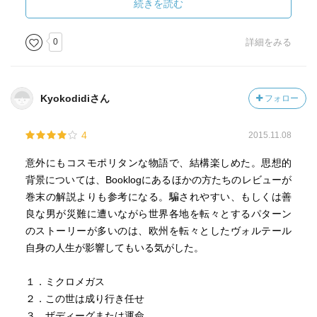
はかなりアンフェアな仕方で扱われているようにも思えま
続きを読む
す。ライプニッツ自身の「最善説」は今日でも通用する意
義を持った思想と言えますが、こうした点については「解
0
詳細をみる
説」においてバランスのとれた説明がされています。
多くの災害や人間の悪事を経験したカンディードが、どの
Kyokodidiさん
フォロー
ような境地に至るのか。ラストの有名な一言も含めて、ぜ
ひご自分で確かめてみて下さい。古典新訳文庫シリーズの
4
2015.11.08
他の訳書同様、訳文は現代的でこなれていて、とても読み
やすくなっています。
意外にもコスモポリタンな物語で、結構楽しめた。思想的
（ラーニング・アドバイザー/人社 KURIHARA）
背景については、Booklogにあるほかの方たちのレビューが
巻末の解説よりも参考になる。騙されやすい、もしくは善
▼筑波大学附属図書館の所蔵情報はこちら
良な男が災難に遭いながら世界各地を転々とするパターン
※レビュー本（光文社古典新訳文庫,2015）は所蔵していな
のストーリーが多いのは、欧州を転々としたヴォルテール
いため、ヴォルテール作、植田祐次訳「カンディード : 他五
自身の人生が影響してもいる気がした。
篇」岩波文庫2005年の所蔵情報をご案内します。
http://www.tulips.tsukuba.ac.jp/mylimedio/search/book.do?
１．ミクロメガス
target=local&bibid=1223493
２．この世は成り行き任せ
３．ザディーグまたは運命