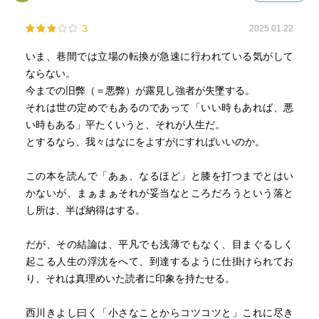
3
2025.01.22
いま、巷間では立場の転換が急速に行われている気がして
ならない。
今までの旧弊（＝悪弊）が露見し強者が失墜する。
それは世の定めでもあるのであって「いい時もあれば、悪
い時もある」平たくいうと、それが人生だ。
とするなら、我々はなにをよすがにすればいいのか。
この本を読んで「あぁ、なるほど」と膝を打つまでとはい
かないが、まぁまぁそれが妥当なところだろうという落と
し所は、半ば納得はする。
だが、その結論は、平凡でも浅薄でもなく、目まぐるしく
起こる人生の浮沈をへて、到達するように仕掛けられてお
り、それは真理めいた読者に印象を持たせる。
西川きよし曰く「小さなことからコツコツと」これに尽き