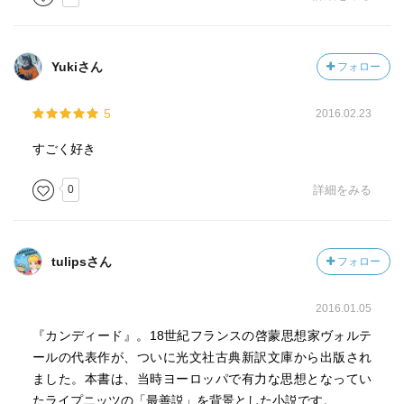
Yukiさん
フォロー
5
2016.02.23
すごく好き
0
詳細をみる
tulipsさん
フォロー
2016.01.05
『カンディード』。18世紀フランスの啓蒙思想家ヴォルテ
ールの代表作が、ついに光文社古典新訳文庫から出版され
ました。本書は、当時ヨーロッパで有力な思想となってい
たライプニッツの「最善説」を背景とした小説です。