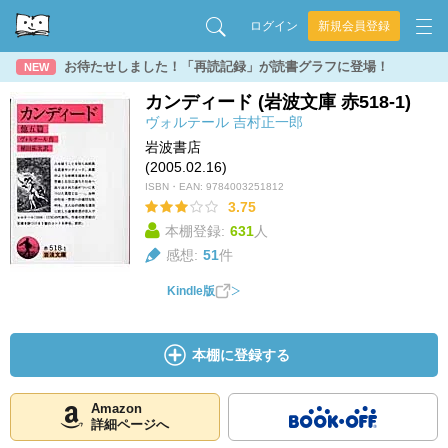
ログイン
新規会員登録
お待たせしました！「再読記録」が読書グラフに登場！
NEW
カンディード (岩波文庫 赤518-1)
ヴォルテール
吉村正一郎
岩波書店
(2005.02.16)
ISBN・EAN:
9784003251812
3.75
本棚登録:
631
人
感想:
51
件
Kindle版
本棚に登録する
Amazon
詳細ページへ