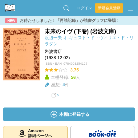
ログイン
新規会員登録
お待たせしました！「再読記録」が読書グラフに登場！
NEW
未来のイヴ (下巻) (岩波文庫)
渡辺一夫
オ-ギュスト・ド・ヴィリエ・ド・リ
ラダン
岩波書店
(1938.12.02)
ISBN・EAN:
9784003254127
3.75
本棚登録:
56
人
感想:
4
件
本棚に登録する
Amazon
詳細ページへ