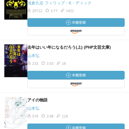
浅倉久志 フィリップ・K・ディック
20712
3.77
1421
去年はいい年になるだろう(上) (PHP文芸文庫)
山本弘
233
3.53
16
アイの物語
山本弘
578
3.98
118