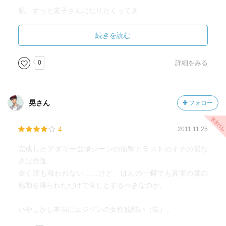
私、ずっと素子さんになりたくってさ
だって所詮世の中の大半は錯覚もしくは虚像ですもの
実態って実際ってなに
続きを読む
脳みそだけ液体入りのガラス瓶に保存されて
そこからコードだけが繋がってて
0
詳細をみる
っていう昔の映画とかにもありそうな存在でもいい
だってそもそも運動だの体育だのスポーツだの苦手やし
晃さん
フォロー
初音ミクさんを良く知らないのですが
彼女のライブの模様をテレビで見た時
4
2011.11.25
その熱狂のすごさに
ありなんだ
完成したアダリー登場シーンの衝撃とラストのオチの切な
とある意味感動でそれならもうほんと
さは秀逸。
実態なんてな〜〜とか感じ初めて
全く誰も報われない……けど、ほんの一瞬でも真実の愛の
何となく、気になってたこれに辿り着いた感じ
感動を得られただけで良しとするべきなのか。
求めていたものがあったかどうかは今はまだ判らないけど
いやしかし本当にエジソンの女性観酷い（笑）。