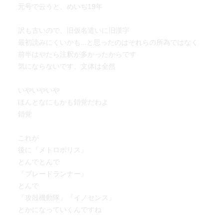
元号で云うと、めいぢ19年
訳も古いので、旧仮名遣いに旧漢字
最初読みにくいかも...と思ったのはそれらの所為ではなく
前半はやたら注釈が多かったからです
気にならないです、文体は全然
いやいやいや
ほんとなにもかも錯覚だわよ
錯覚
これが
後に『メトロポリス』
とんでとんで
『ブレードランナー』
とんで
『攻殻機動隊』『イノセンス』
とかになっていくんですね