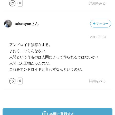
まあ、金持ちイケメンエワルド卿の悩みもなんだか陳腐だ
0
詳細をみる
ったけどさ
自覚の無かった美女が、自分の美貌で稼げるんだって気づ
いて金を稼ぎ始めて何が悪いんじゃ
tukattyanさん
フォロー
時代錯誤ですか
言い訳めいた演説（？）のような説得が冗長のような、お
2011.09.13
もしろいような
アンドロイドは存在する。
よおく、ごらんなさい。
人間といううものは人間によって作られるではないか！
人間は人工物だったのだ。
これをアンドロイドと言わずなんというのだ。
0
詳細をみる
本棚に登録する