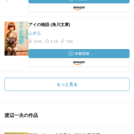
アイの物語 (角川文庫)
山本弘
1846
4.19
240
もっと見る
渡辺一夫の作品