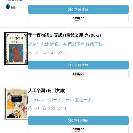
千一夜物語 2(完訳) (岩波文庫 赤780-2)
豊島与志雄 渡辺一夫 岡部正孝 佐藤正彰
139
3.41
11
人工楽園 (角川文庫)
シャルル・ボードレール 渡辺一夫
131
3.23
9