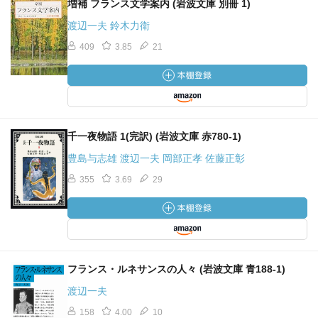
増補 フランス文学案内 (岩波文庫 別冊 1)
渡辺一夫 鈴木力衛
409
3.85
21
千一夜物語 1(完訳) (岩波文庫 赤780-1)
豊島与志雄 渡辺一夫 岡部正孝 佐藤正彰
355
3.69
29
フランス・ルネサンスの人々 (岩波文庫 青188-1)
渡辺一夫
158
4.00
10