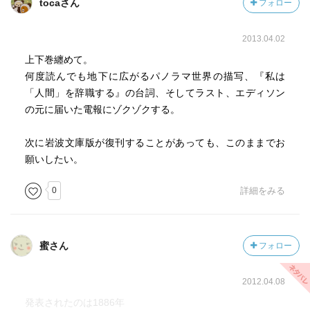
tocaさん
フォロー
2013.04.02
上下巻纏めて。
何度読んでも地下に広がるパノラマ世界の描写、『私は
「人間」を辞職する』の台詞、そしてラスト、エディソン
の元に届いた電報にゾクゾクする。
次に岩波文庫版が復刊することがあっても、このままでお
願いしたい。
0
詳細をみる
蜜さん
フォロー
2012.04.08
発表されたのは1886年