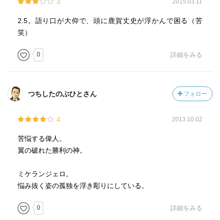
3
2015.03.11
2.5。語り口が大仰で、頭に鹿賀丈史が浮かんで困る（苦
笑）
0
詳細をみる
つちしたのぶひとさん
フォロー
4
2013.10.02
苦悩する偉人。
翼の破れた勝利の神。
ミケランジェロ。
悩み抜く姿の孤独を浮き彫りにしている。
0
詳細をみる