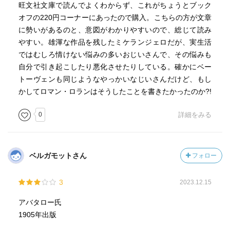
ることで、むしろ両者が支え合い、有益なものになる。ロ
旺文社文庫で読んでよくわからず、これがちょうとブック
ランはそれを信じていたのではないかと思うし、この作品
オフの220円コーナーにあったので購入。こちらの方が文章
はミケランジェロを通してそのことを教えてくれるもので
に勢いがあるのと、意図がわかりやすいので、総じて読み
あると感じた。
やすい。雄渾な作品を残したミケランジェロだが、実生活
ではむしろ情けない悩みの多いおじいさんで、その悩みも
自分で引き起こしたり悪化させたりしている。確かにベー
トーヴェンも同じようなやっかいなじいさんだけど、もし
かしてロマン・ロランはそうしたことを書きたかったのか?!
0
詳細をみる
ベルガモットさん
フォロー
3
2023.12.15
アバタロー氏
1905年出版