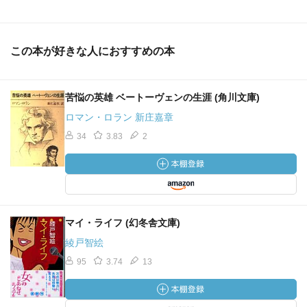
この本が好きな人におすすめの本
苦悩の英雄 ベートーヴェンの生涯 (角川文庫)
ロマン・ロラン 新庄嘉章
34
3.83
2
マイ・ライフ (幻冬舎文庫)
綾戸智絵
95
3.74
13