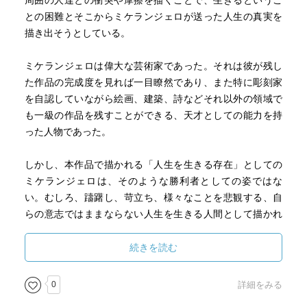
周囲の人達との衝突や摩擦を描くことで、生きるというこ
との困難とそこからミケランジェロが送った人生の真実を
描き出そうとしている。
ミケランジェロは偉大な芸術家であった。それは彼が残し
た作品の完成度を見れば一目瞭然であり、また特に彫刻家
を自認していながら絵画、建築、詩などそれ以外の領域で
も一級の作品を残すことができる、天才としての能力を持
った人物であった。
しかし、本作品で描かれる「人生を生きる存在」としての
ミケランジェロは、そのような勝利者としての姿ではな
い。むしろ、躊躇し、苛立ち、様々なことを悲観する、自
らの意志ではままならない人生を生きる人間として描かれ
ている。
続きを読む
ミケランジェロは多くの作品を残したが、それらは時の教
皇や政治的権力者からの発注によるものであった。彼は多
0
詳細をみる
くの発注を受け、時に数十年もそれらを完成することがで