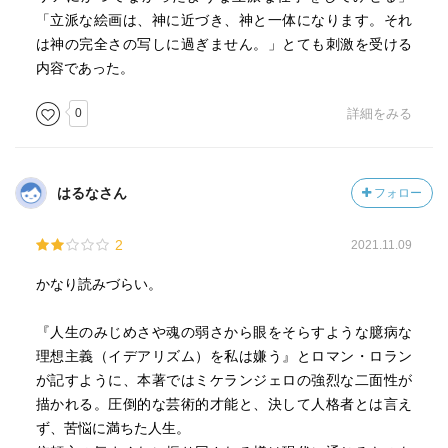
に頼んでくれと懇願
「立派な絵画は、神に近づき、神と一体になります。それ
しかし法王に断られ、1年以上無一文で働き地獄の苦しみ
は神の完全さの写しに過ぎません。」とても刺激を受ける
ほぼ1人で1512年完成
内容であった。
37才という若さなのに、首を上に向けて作業で骨格はぼろ
ぼろ、視力が悪くなり醜い姿になった
0
詳細をみる
・レオナルドの絵画論に彫刻家は汚い労働者のようだと書
かれ、レオナルドが嫌いになった
はるなさん
フォロー
《感想》
システィーナ礼拝堂の「最後の審判」
2
2021.11.09
中央キリストの右下の皮になった者、それがミケランジェ
ロの姿と言われている
かなり読みづらい。
悲痛が一目瞭然だ
『人生のみじめさや魂の弱さから眼をそらすような臆病な
理想主義（イデアリズム）を私は嫌う』とロマン・ロラン
が記すように、本著ではミケランジェロの強烈な二面性が
描かれる。圧倒的な芸術的才能と、決して人格者とは言え
ず、苦悩に満ちた人生。