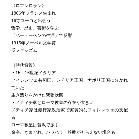
《ロマンロラン》
1866年フランス生まれ
16才ユーゴと出会う
哲学、歴史、芸術を学ぶ
「ベートーベンの生涯」で反響
1915年ノーベル文学賞
反ファシズム
《時代背景》
・15～16世紀イタリア
フィレンツェ共和国、シチリア王国、ナポリ王国に分かれ
ていた
生き残りをかけた緊張状態
・メティチ家とローマ教皇の存在が大きい
メティチ家は銀行家政治家で実質的なフィレンツェの支配
者
ローマ教皇は贅沢で派手
命令、きまぐれ、パワハラ、報酬がもらえない場合も