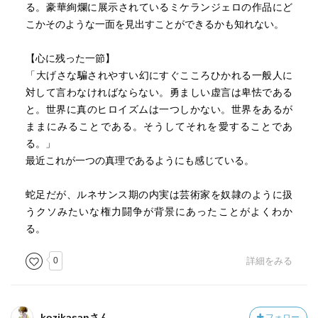
る。‬豪華絢爛に展示されているミケランジェロの作品にど
こかそのような一面を見出すことができるかも知れない。
【心に残った一節】
‪「大げさな騙されやすい幻にすぐこころひかれる一般人に
対して言わなければならない。勇ましい虚言は卑怯である
と。世界に真のヒロイズムは一つしかない。世界をあるが
ままにみることである。そうしてそれを愛することであ
る。」
最近これが一つの真理であるようにも感じている。
蛇足だが、ルネサンス期の内実は芸術家を奴隷のように扱
うクソみたいな権力闘争が背景にあったことがよくわか
る‬。
0
詳細をみる
kozikasanさん
フォロー