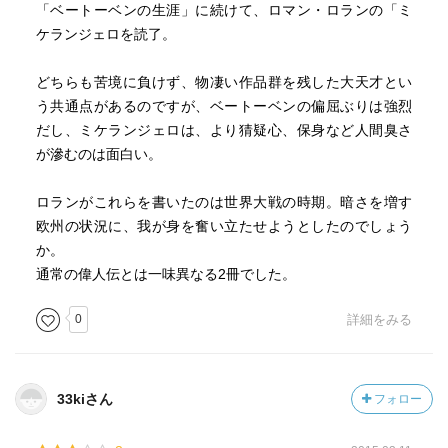
「ベートーベンの生涯」に続けて、ロマン・ロランの「ミ
ケランジェロを読了。
どちらも苦境に負けず、物凄い作品群を残した大天才とい
う共通点があるのですが、ベートーベンの偏屈ぶりは強烈
だし、ミケランジェロは、より猜疑心、保身など人間臭さ
が滲むのは面白い。
ロランがこれらを書いたのは世界大戦の時期。暗さを増す
欧州の状況に、我が身を奮い立たせようとしたのでしょう
か。
通常の偉人伝とは一味異なる2冊でした。
0
詳細をみる
33kiさん
フォロー