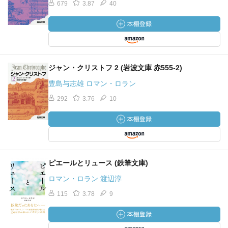
679
3.87
40
ジャン・クリストフ 2 (岩波文庫 赤555-2)
豊島与志雄 ロマン・ロラン
292
3.76
10
ピエールとリュース (鉄筆文庫)
ロマン・ロラン 渡辺淳
115
3.78
9