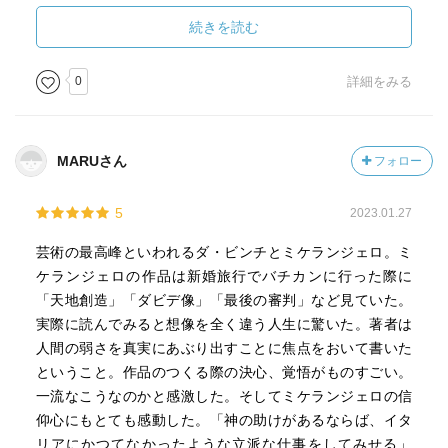
《ミケランジェロ》
続きを読む
1475年イタリア生まれ
彫刻学校へ入学
0
詳細をみる
・性格は完璧主義、人に頼れない、働きすぎ
パンとワインだけ、食べない寝ないが88歳まで長生き
親兄弟に金銭的要求
MARUさん
フォロー
・建築家ブラマンテに敵対視され続けた
5
2023.01.27
ブラマンテの罠１
生きている間に墓をつくるのは縁起が悪いとユリウス2世に
芸術の最高峰といわれるダ・ビンチとミケランジェロ。ミ
吹き込む
ケランジェロの作品は新婚旅行でバチカンに行った際に
墓建築は中断、報酬なし借金を背負う
「天地創造」「ダビデ像」「最後の審判」など見ていた。
ブラマンテの罠２
実際に読んでみると想像を全く違う人生に驚いた。著者は
ユリウス2世、システィーナ礼拝堂の天井画の依頼
人間の弱さを真実にあぶり出すことに焦点をおいて書いた
ブラマンテは失敗しそうな仕事をふり、失脚させようと策
ということ。作品のつくる際の決心、覚悟がものすごい。
略した
一流なこうなのかと感激した。そしてミケランジェロの信
ミケランジェロは絵画技法は詳しくない
仰心にもとても感動した。「神の助けがあるならば、イタ
この頃ラファエロがフレスコ画を大成功させていたから彼
リアにかつてなかったような立派な仕事をしてみせる」