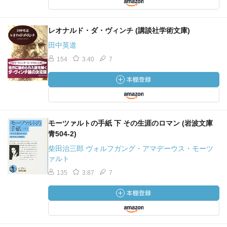
レオナルド・ダ・ヴィンチ (講談社学術文庫)
田中英道
154
3.40
7
モーツァルトの手紙 下 その生涯のロマン (岩波文庫
青504-2)
柴田治三郎 ヴォルフガング・アマデーウス・モーツ
ァルト
135
3.87
7