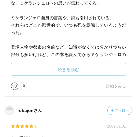
な、ミケランジェロへの思いが伝わってくる。
ミケランジェロ自身の言葉や、詩も引用されている。
それらはどこか厭世的で、いつも死を意識しているようだ
った。
登場人物や都市の名前など、知識がなくては分かりづらい
部分も多いけれど、この本を読んでからミケランジェロの
壮絶な生涯と意外な人物像を知り、彼の作品を目の前にす
ると、より深く沁み込んでくると思う。
続きを読む
弱さも才能だ。
0
詳細をみる
ミケランジェロも、弱かった。
robajonさん
フォロー
5
2009.01.01