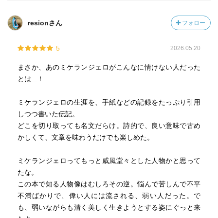
きないまま、新しい契約を断ることもできず、やらなけれ
ばならない多くの事柄の間で逡巡している。
resionさん
フォロー
また彼は、弟子との関係においても取引先とのやり取りに
5
2026.05.20
おいても、自らのこだわりや求める条件をうまく処理する
ことができず、常に苛立ちを感じながら日々の生活を送っ
まさか、あのミケランジェロがこんなに情けない人だった
ている。そしてミケランジェロは、兄弟や伯父との関係性
とは...！
においても裏切りやいさかいが絶えず、そのままならない
人生から、しばしば悲観的になり、自殺を考えたこともあ
ミケランジェロの生涯を、手紙などの記録をたっぷり引用
る。
しつつ書いた伝記。
どこを切り取っても名文だらけ。詩的で、良い意味で古め
このような姿は、至高の芸術に身を捧げ、超越的な世界に
かしくて、文章を味わうだけでも楽しめた。
いる天才の姿とは全く異なり、むしろ世俗の中でもがく人
間を彷彿とさせる。
ミケランジェロってもっと威風堂々とした人物かと思って
たな。
ロランは、時折作品の素晴らしさに触れることはあるが、
この本で知る人物像はむしろその逆。悩んで苦しんで不平
大半のページを割いてこのような優柔不断で周囲に翻弄さ
不満ばかりで、偉い人には流される、弱い人だった。で
れる人生を送るミケランジェロの姿を、ひたすら丁寧に描
も、弱いながらも清く美しく生きようとする姿にぐっと来
いていく。伝記として読むにはあまりに物語性やヒロイズ