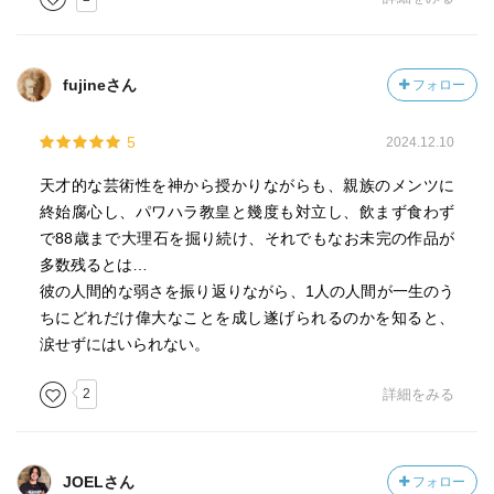
fujineさん
フォロー
5
2024.12.10
天才的な芸術性を神から授かりながらも、親族のメンツに
終始腐心し、パワハラ教皇と幾度も対立し、飲まず食わず
で88歳まで大理石を掘り続け、それでもなお未完の作品が
多数残るとは…
彼の人間的な弱さを振り返りながら、1人の人間が一生のう
ちにどれだけ偉大なことを成し遂げられるのかを知ると、
涙せずにはいられない。
2
詳細をみる
JOELさん
フォロー