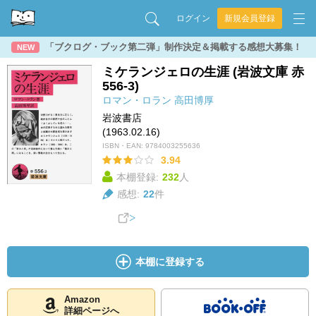
ログイン
新規会員登録
「ブクログ・ブック第二弾」制作決定＆掲載する感想大募集！
NEW
ミケランジェロの生涯 (岩波文庫 赤
556-3)
ロマン・ロラン
高田博厚
岩波書店
(1963.02.16)
ISBN・EAN:
9784003255636
3.94
本棚登録:
232
人
感想:
22
件
本棚に登録する
Amazon
詳細ページへ