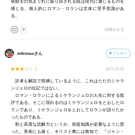
依頼主の気まぐれに振り回される様は現代に通じるものを
感じる。個人的にロマン・ロランは文体に苦手意識があ
る。
0
詳細をみる
mikimasさん
フォロー
3
2021.10.15
訳者も解説で指摘しているように、これはただのミケラ
ンジェロの伝記ではない。
ロマン・ロランによるミケランジェロの人生に対する批
評である。そこに現れるのはミケランジェロをとおしたロ
ランであり、ミケランジェロをとおしてロランが語りたか
ったものである。
割と高度な読解力というか、前提知識が必要なように思
った。美術にも疎く、キリスト教には無知で、『ジャン・