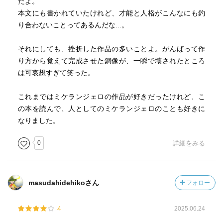
たよ。
ムに欠ける内容になっており、なぜこのような作品を書い
本文にも書かれていたけれど、才能と人格がこんなにも釣
たのかということを考えさせられた。
り合わないことってあるんだな...。
おそらくそれは、芸術というものが生まれ落ちる環境や芸
それにしても、挫折した作品の多いことよ。がんばって作
術家の創作の現実というものをありのままに描くことで、
り方から覚えて完成させた銅像が、一瞬で壊されたところ
芸術と人間の間のつながりの本当のかたちを再生したかっ
は可哀想すぎて笑った。
たからではないか。ミケランジェロの芸術は時に完璧性を
伴っており、その宗教性と相俟って、我々の日々の生活と
これまではミケランジェロの作品が好きだったけれど、こ
は隔絶したものを受け取ってしまうこともある。
の本を読んで、人としてのミケランジェロのことも好きに
なりました。
しかしロランは、そのような美術館や聖堂に収められた芸
術ではなく、人間としてのミケランジェロがその人生の中
0
詳細をみる
で創作した作品としてそれらを位置づけたかったのではな
いかと思う。そうすることで、ミケランジェロの芸術は
我々を励まし、救いの手を差し伸べてくれる存在になる。
masudahidehikoさん
フォロー
人生も芸術も、それらを理想化するのではなく実際にそれ
4
2025.06.24
がこの世に生まれ存在した時の真実のもとに共に置いてみ