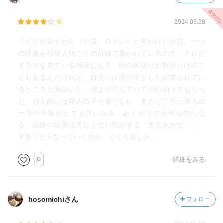
4
2024.08.28
ジイドがみずから《小説・ロマン》と名付けた小説。一つ
の現象を登場人物ごとの目線で書かれているので、テレビ
ドラマを見ている感覚になる。中の区切りが数字だけのこ
ともあるんだけれど、目次には誰が何をしたが書かれてい
るところも面白いし、何より読んでいて沢山助けてもらっ
た。個人的には愛人の子を身ごもり、夫のところに戻るロ
ーラの今後がとても気になる。あとボリス少年も気にな
る。治療の結果は芳しくない気がする。大丈夫かな……。
下巻でどうなっていくのか、とても楽しみ。
0
詳細をみる
hosomichiさん
フォロー