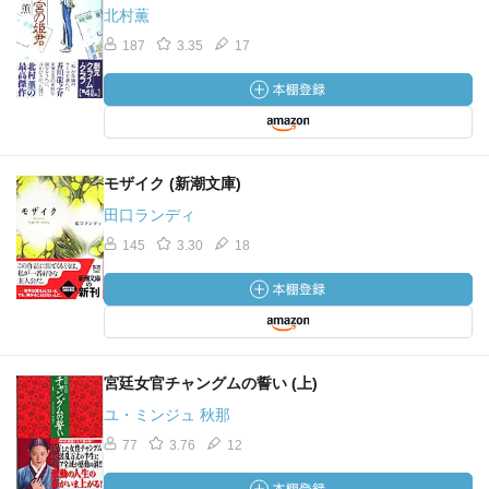
北村薫
187
3.35
17
モザイク (新潮文庫)
田口ランディ
145
3.30
18
宮廷女官チャングムの誓い (上)
ユ・ミンジュ 秋那
77
3.76
12