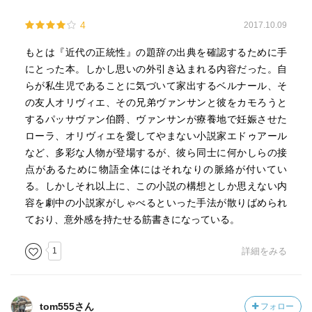
4
2017.10.09
もとは『近代の正統性』の題辞の出典を確認するために手
にとった本。しかし思いの外引き込まれる内容だった。自
らが私生児であることに気づいて家出するベルナール、そ
の友人オリヴィエ、その兄弟ヴァンサンと彼をカモろうと
するパッサヴァン伯爵、ヴァンサンが療養地で妊娠させた
ローラ、オリヴィエを愛してやまない小説家エドゥアール
など、多彩な人物が登場するが、彼ら同士に何かしらの接
点があるために物語全体にはそれなりの脈絡が付いてい
る。しかしそれ以上に、この小説の構想としか思えない内
容を劇中の小説家がしゃべるといった手法が散りばめられ
ており、意外感を持たせる筋書きになっている。
1
詳細をみる
tom555さん
フォロー