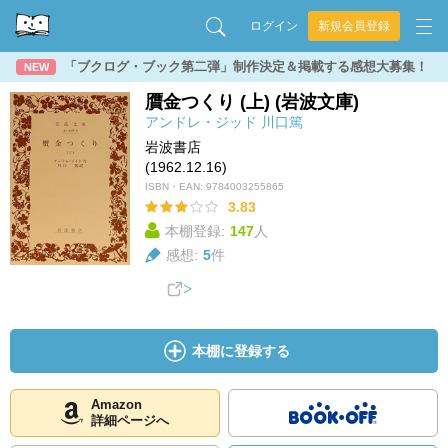
ログイン
新規会員登録
「ブクログ・ブック第二弾」制作決定＆掲載する感想大募集！
NEW
贋金つくり (上) (岩波文庫)
アンドレ・ジッド
川口篤
岩波書店
(1962.12.16)
ISBN・EAN:
9784003255865
3.83
本棚登録:
147
人
感想:
5
件
本棚に登録する
Amazon
詳細ページへ