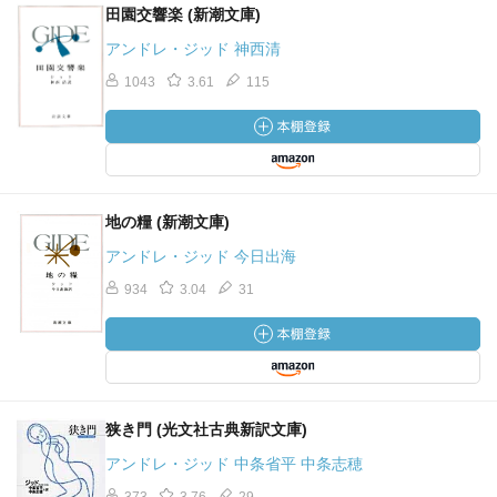
田園交響楽 (新潮文庫)
アンドレ・ジッド 神西清
1043
3.61
115
地の糧 (新潮文庫)
アンドレ・ジッド 今日出海
934
3.04
31
狭き門 (光文社古典新訳文庫)
アンドレ・ジッド 中条省平 中条志穂