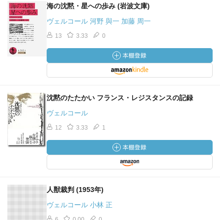
海の沈黙・星への歩み (岩波文庫)
ヴェルコール 河野 與一 加藤 周一
13
3.33
0
沈黙のたたかい フランス・レジスタンスの記録
ヴェルコール
12
3.33
1
人獣裁判 (1953年)
ヴェルコール 小林 正
6
0.00
0