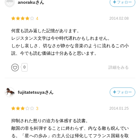
anorakuさん
フォロー
4
2014.02.08
何度も読み返した記憶があります。
レジスタンス文学は今や時代遅れかもしれません。
しかし哀しさ、切なさが静かな音楽のように流れるこの小
説、今でも読む価値は十分あると思います。
0
詳細をみる
fujitatetsuyaさん
フォロー
3
2014.01.25
抑制された怒りの迫力を体感する読書。
敵国の非を糾弾することに終わらず、内なる敵も睨んでい
る。「星への歩み」の主人公は帰化してフランス国籍を取