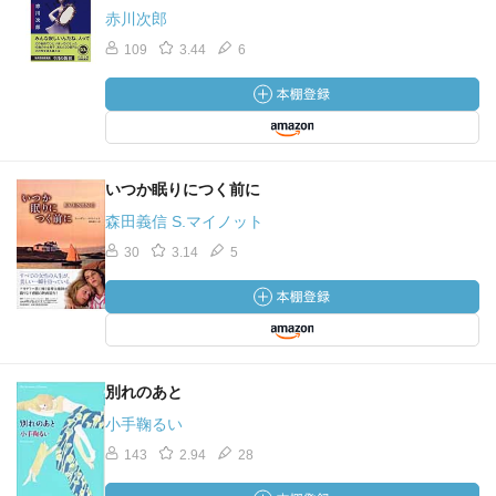
赤川次郎
109
3.44
6
いつか眠りにつく前に
森田義信 S.マイノット
30
3.14
5
別れのあと
小手鞠るい
143
2.94
28