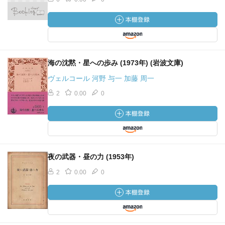
海の沈黙・星への歩み (1973年) (岩波文庫)
ヴェルコール 河野 与一 加藤 周一
2
0.00
0
夜の武器・昼の力 (1953年)
2
0.00
0