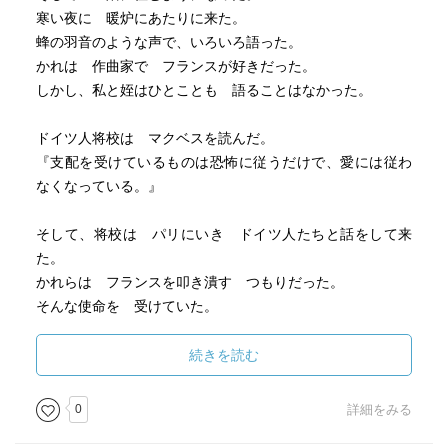
寒い夜に 暖炉にあたりに来た。
蜂の羽音のような声で、いろいろ語った。
かれは 作曲家で フランスが好きだった。
しかし、私と姪はひとことも 語ることはなかった。
ドイツ人将校は マクベスを読んだ。
『支配を受けているものは恐怖に従うだけで、愛には従わ
なくなっている。』
そして、将校は パリにいき ドイツ人たちと話をして来
た。
かれらは フランスを叩き潰す つもりだった。
そんな使命を 受けていた。
そして、ドイツ人将校は いつもは おやすみなさい と
続きを読む
言って、
部屋に帰るのだが そのあとに 御機嫌ようといった。
0
詳細をみる
姪は それに 応えたのだ。御機嫌よう。と。