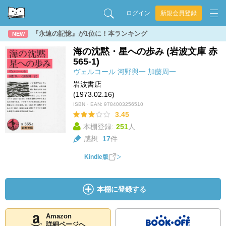
ログイン
新規会員登録
『永遠の記憶』が1位に！本ランキング
NEW
海の沈黙・星への歩み (岩波文庫 赤
565-1)
ヴェルコール
河野與一
加藤周一
岩波書店
(1973.02.16)
ISBN・EAN:
9784003256510
3.45
本棚登録:
251
人
感想:
17
件
Kindle版
本棚に登録する
Amazon
詳細ページへ