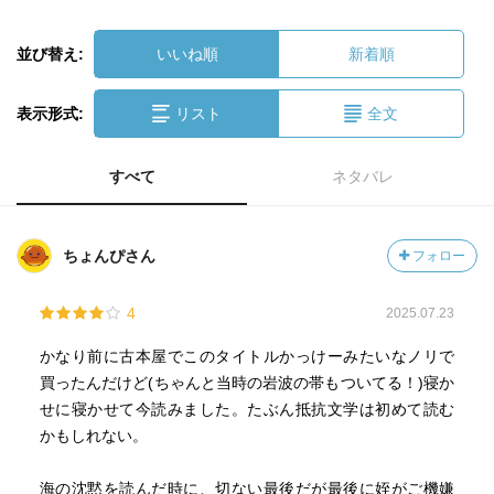
並び替え:
いいね順
新着順
表示形式:
リスト
全文
すべて
ネタバレ
ちょんぴさん
フォロー
4
2025.07.23
かなり前に古本屋でこのタイトルかっけーみたいなノリで
買ったんだけど(ちゃんと当時の岩波の帯もついてる！)寝か
せに寝かせて今読みました。たぶん抵抗文学は初めて読む
かもしれない。
海の沈黙を読んだ時に、切ない最後だが最後に姪がご機嫌