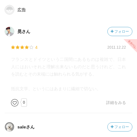
姪は 初めて 言葉をかけた。
広告
「翌る日、私が牛乳を飲みに下におりて来た時、もう発っ
ていた。姪はいつもの通り朝食の用意をすませていた。黙
って給仕をした。二人は黙って飲んだ。」
晃さん
フォロー
静かで 音が わずかにするなかで
4
2011.12.22
人間の声は ほとんどない。
ただ、ドイツ人将校は 自分を納得させるために
フランスとドイツという二国間にあるものは複雑で、日本
話を 続けているのだった。
人にはおいそれと理解出来ないものだと思うけれど、これ
を読むとその末端には触れられる気がする。
たえられない 海のような沈黙。
沈黙のなかに 燃えるような怒りが内在していた。
抵抗文学、というにはあまりに繊細で切ない。
0
詳細をみる
星への歩み
全く、文体が違う。
フランスに対する 深い愛。
saleさん
フォロー