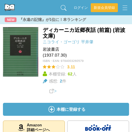
ログイン
新規会員登録
『永遠の記憶』が1位に！本ランキング
NEW
ディカーニカ近郷夜話 (前篇) (岩波
文庫)
ニコライ・ゴーゴリ
平井肇
岩波書店
(1937.07.30)
ISBN・EAN:
9784003260579
3.11
本棚登録:
62
人
感想:
2
件
本棚に登録する
Amazon
詳細ページへ