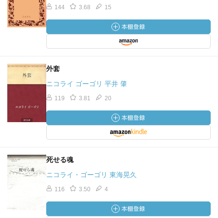
144
3.68
15
外套
ニコライ ゴーゴリ 平井 肇
119
3.81
20
死せる魂
ニコライ・ゴーゴリ 東海晃久
116
3.50
4