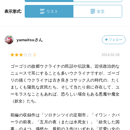
表示形式:
リスト
全文
yamaitsuさん
フォロー
3
2014.02.28
ゴーゴリの故郷ウクライナの民話や伝説集。近頃政治的な
ニュースで耳にすることも多いウクライナですが、ゴーゴ
リの描くウクライナは古き良きコサック人の時代の、たく
ましくも陽気な庶民たち。そして当たり前に存在して、ユ
ーモラスなこともあれば、恐ろしい場合もある悪魔や魔女
（妖女）たち。
前編の収録作は「ソロチンツイの定期市」「イワン・クパ
ーラの前夜」「五月の夜（または水死女）」「紛失した国
書」の４つ。偶然か、最初の３作はいずれも「可愛い女の