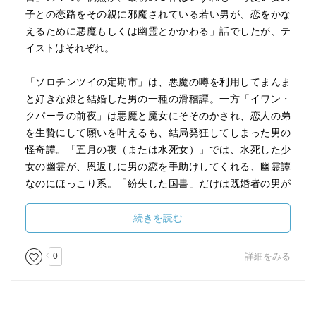
子との恋路をその親に邪魔されている若い男が、恋をかな
えるために悪魔もしくは幽霊とかかわる」話でしたが、テ
イストはそれぞれ。
「ソロチンツイの定期市」は、悪魔の噂を利用してまんま
と好きな娘と結婚した男の一種の滑稽譚。一方「イワン・
クパーラの前夜」は悪魔と魔女にそそのかされ、恋人の弟
を生贄にして願いを叶えるも、結局発狂してしまった男の
怪奇譚。「五月の夜（または水死女）」では、水死した少
女の幽霊が、恩返しに男の恋を手助けしてくれる、幽霊譚
なのにほっこり系。「紛失した国書」だけは既婚者の男が
主人公で、悪魔に奪われた国書を取り返すために魔女とト
ランプで勝負して帰還する冒険譚。
続きを読む
岩波文庫のリクエスト復刊なので、翻訳も古く、旧字で読
0
詳細をみる
みにくいのが難点ですが、目が慣れてくればまあそれも作
品と合った味わいになってくるかな。