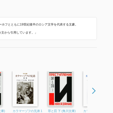
ーホフとともに19世紀後半のロシア文学を代表する文豪。
紹介文から引用しています。」
文庫)
カラマーゾフの兄弟 1
罪と罰 下 (角川文庫)
カラマーゾフの兄弟