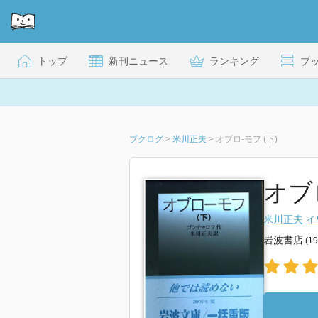
トップ
新刊ニュース
ランキング
ブ
ブクログ
>
米川正夫
>
オブロ-モフ (下)
オブロ
米川正夫
イ
岩波書店
(1