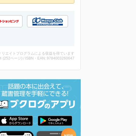
ィリエイトプログラムによる収益を得ています
・本 (252ページ) / ISBN・EAN: 9784003260647