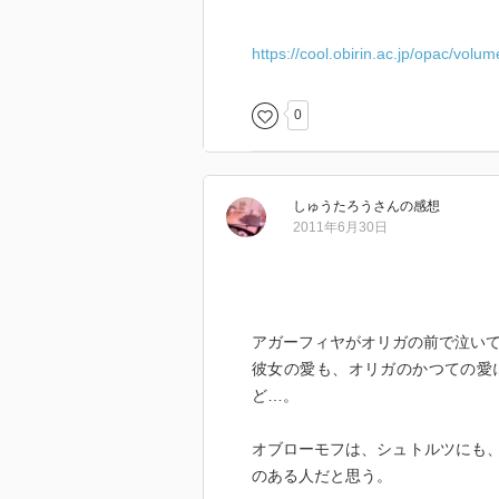
https://cool.obirin.ac.jp/opac/volu
0
しゅうたろう
さん
の感想
2011年6月30日
アガーフィヤがオリガの前で泣い
彼女の愛も、オリガのかつての愛
ど…。
オブローモフは、シュトルツにも
のある人だと思う。