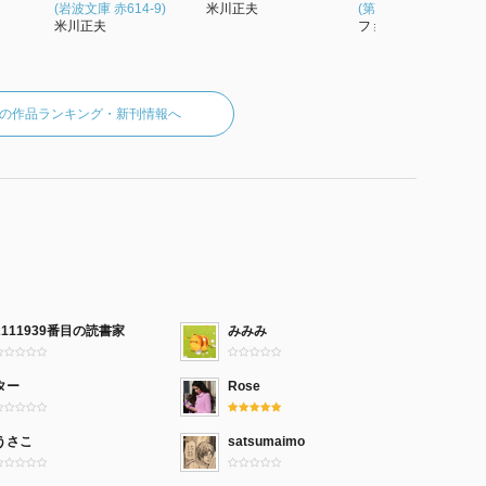
(岩波文庫 赤614-9)
米川正夫
(第2巻) (岩波文庫)
米川正夫
フョードル・ドス...
の作品ランキング・新刊情報へ
2111939番目の読書家
みみみ
ター
Rose
うさこ
satsumaimo