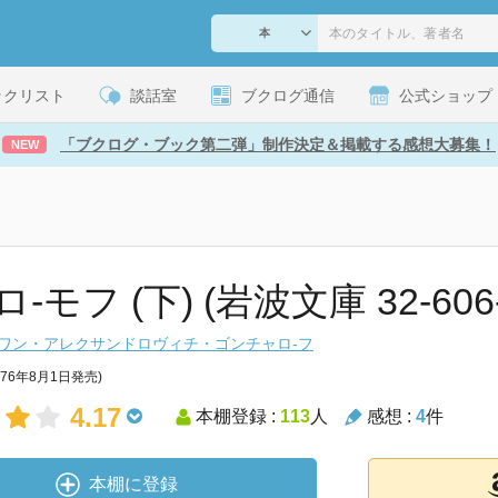
ックリスト
談話室
ブクログ通信
公式ショップ
「ブクログ・ブック第二弾」制作決定＆掲載する感想大募集！
NEW
-モフ (下) (岩波文庫 32-606-
ワン・アレクサンドロヴィチ・ゴンチャロ-フ
976年8月1日発売)
4.17
本棚登録 :
113
人
感想 :
4
件
本棚に登録