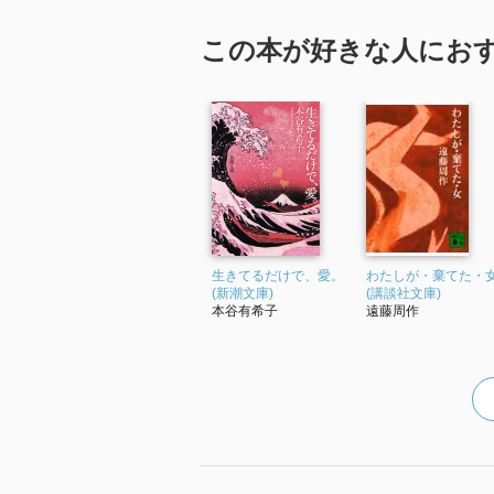
この本が好きな人にお
生きてるだけで、愛。
わたしが・棄てた・
(新潮文庫)
(講談社文庫)
本谷有希子
遠藤周作