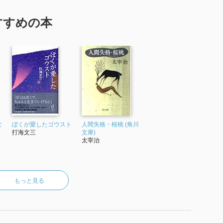
すすめの本
女
ぼくが愛したゴウスト
人間失格・桜桃 (角川
打海文三
文庫)
太宰治
もっと見る