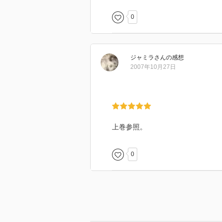
0
ジャミラ
さん
の感想
2007年10月27日
上巻参照。
0