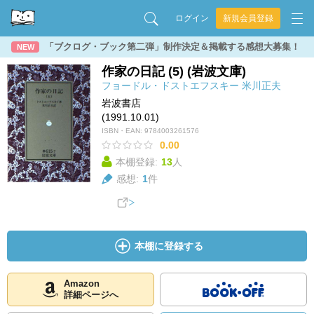
ログイン
新規会員登録
「ブクログ・ブック第二弾」制作決定＆掲載する感想大募集！
NEW
作家の日記 (5) (岩波文庫)
フョードル・ドストエフスキー
米川正夫
岩波書店
(1991.10.01)
ISBN・EAN:
9784003261576
0.00
本棚登録:
13
人
感想:
1
件
本棚に登録する
Amazon
詳細ページへ