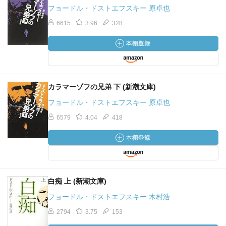
フョードル・ドストエフスキー 原卓也
6615
3.96
328
カラマーゾフの兄弟 下 (新潮文庫)
フョードル・ドストエフスキー 原卓也
6579
4.04
418
白痴 上 (新潮文庫)
フョードル・ドストエフスキー 木村浩
2794
3.75
153