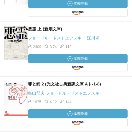
悪霊 上 (新潮文庫)
フョードル・ドストエフスキー 江川卓
2409
3.74
119
罪と罰 2 (光文社古典新訳文庫 Aト-1-8)
亀山郁夫 フョードル・ドストエフスキー
1975
4.12
144