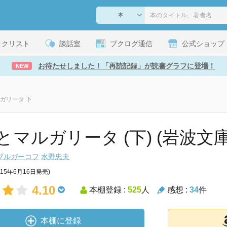
ックリスト
談話室
ブクログ通信
公式ショップ
お待たせしました！「再読記録」が読書グラフに登場！
NEW
ガリータ 下
とマルガリータ (下) (岩波文庫
ブルガーコフ
水野忠夫
015年6月16日発売)
4.10
本棚登録 :
525
人
感想 :
34
件
本棚に登録