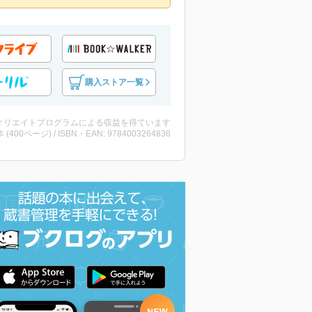
購入ストア一覧
ィリエイトプログラムによる収益を得ています
・本 (400ページ) / ISBN・EAN: 9784003264836