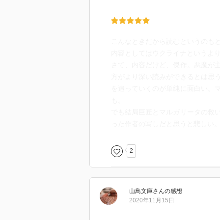
こんなときだから読むというのも
内容としてはウクライナというよ
さて、内容だけど、傑作。悪魔が
方がより深い読みができるとは思
を追っていくのが単純に面白い。
も。
でも結局巨匠とマルガリータの救
った作者の写しだと思うと悲しい
2
山鳥文庫
さん
の感想
2020年11月15日