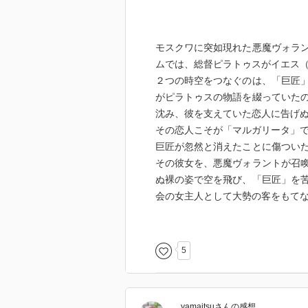
モスクワに突如現れた悪魔ヴォラ
ムでは、総督ピラトゥスがイエス
２つの時空をつなぐのは、「巨匠
がピラトゥスの物語を綴っていた
沈み、彼を支えていた恋人に告げ
その恋人こそが「マルガリータ」
巨匠が忽然と消えたことに傷つい
その彼女を、悪魔ヴォラントが召
ぬ裸の姿で空を飛び、「巨匠」を
会の女主人として大勢の客をもて
舞踏会の礼として、悪魔は彼女が
悩し続けるあの男と巨匠との仲立
5
ロシア的マジックリアリズム。
物語はあらすじで想像するほど生
靡で時に滑稽、ある時は重厚であ
yamaitsu
さん
の感想