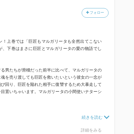
ァウスト』に登場する女性の名（マルガレーテ、別名グ
ファウストに弄ばれ、嬰児殺しで投獄されるが、最後ま
フォロー
ストが救われるのは彼女の祈りのおかげである。
主人」と呼び、彼の願いにすすんで答える。だが、結局
、永遠の安らぎを手に入れるのだ。
ン！上巻では「巨匠もマルガリータも全然出てこない
始引っ張るのは悪魔だ。
が、下巻はまさに巨匠とマルガリータの愛の物語でし
れるイエスは主人公ではなく、処刑する側のピラトゥス
オーズは物語冒頭でこっぴどくやっつけられる。
する男たちが滑稽だった前半に比べて、マルガリータの
、実は悪魔が救っているようでもある。
に魂を売り渡しても巨匠を救いたいという彼女の一念が
つ、悪魔が去った後には、苦しんだ者たちに永遠の安ら
飛び回り、巨匠を陥れた相手に復讐するため大暴走して
一目置いちゃいます。マルガリータの小間使いナターシ
神の「代行」者なのか。
）
れば悪魔も存在しえない。神を否定する者はまた、悪魔
か荒っぽい手腕で見せつけてやったというわけだ。
半の悪魔の舞踏会など、映像的な盛り上がりも抜群だ
猫と美女というチーム悪魔も、ビジュアルわかりやすく
る。一度体制側に睨まれてからは、多くの作品が発禁処
シュヴァンクマイエルあたりなら映画化してくれても面
詳細をみる
あったろう。