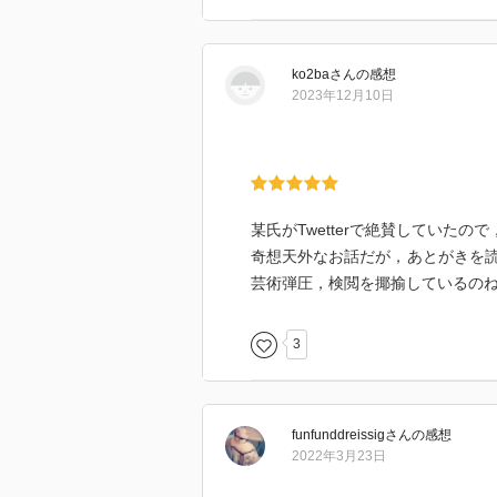
白いかもなんて思ってしまった。
幕切れで、巨匠とマルガリータが
屋、水のイメージ、そしてピラト
る。
子などは妙にタルコフスキー的な
ko2ba
さん
の感想
作中で、絶望した巨匠は、一度は
2023年12月10日
とにかく読んでいるあいだずっと
も有名な一節、
けれど、ハッピーエンドだと思え
「原稿は燃えない」
ほしい。
それは生前、不遇であった作者自
岩波文庫版は表紙絵が「ブルガーコ
抑圧されても、発禁となっても、
某氏がTwetterで絶賛していたの
アパート、50号室に到る壁面にあ
灰となってもまた、不死鳥のよう
奇想天外なお話だが，あとがきを
コフ、ほんとに「50号室」に住ん
その力は時空をつなぎ、作者と読
芸術弾圧，検閲を揶揄しているの
不思議な感慨を呼ぶ１作。
3
funfunddreissig
さん
の感想
2022年3月23日