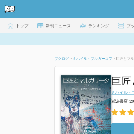
トップ
新刊ニュース
ランキング
ブ
ブクログ
>
ミハイル・ブルガーコフ
>
巨匠とマル
巨匠
ミハイル・
岩波書店
(2