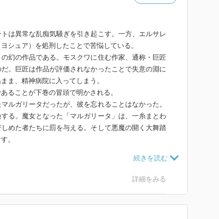
ントは異常な乱痴気騒ぎを引き起こす。一方、エルサレ
（ヨシュア）を処刑したことで苦悩している。
」の幻の作品である。モスクワに住む作家、通称・巨匠
のだ。巨匠は作品が評価されなかったことで失意の淵に
ぬまま、精神病院に入ってしまう。
であることが下巻の冒頭で明かされる。
たマルガリータだったが、彼を忘れることはなかった。
喚する。魔女となった「マルガリータ」は、一糸まとわ
苦しめた者たちに罰を与える。そして悪魔の開く大舞踏
なす。
一番欲しいものを与える。そしてまた、二千年もの間苦
ちをするのもまた悪魔であった。
詳細をみる
易しくはない。あちらへ行き、こちらを彷徨い、時に淫
る時は馬鹿馬鹿しい。