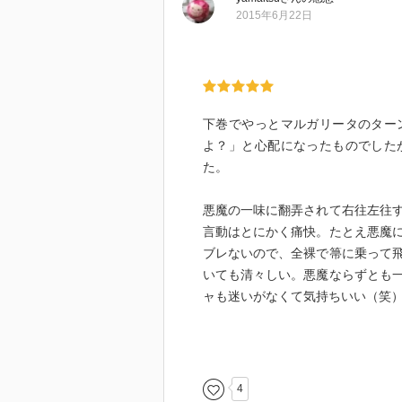
「マルガリータ」はゲーテの『フ
2015年6月22日
レートヒェン）を思い出させる。
で神を捨てない。最終的にファウ
本作のマルガリータは悪魔を「ご
のところ、巨匠は彼女に伴われて
下巻でやっとマルガリータのター
全体に、神の影は薄い。物語を終
よ？」と心配になったものでした
巨匠が書く物語の中でも、処刑さ
た。
が主体である。
だが、無神論者を公言するベルリ
悪魔の一味に翻弄されて右往左往
逆に、神やイエスを信じるものを
言動はとにかく痛快。たとえ悪魔
猥雑で派手な騒ぎを引き起こしつ
ブレないので、全裸で箒に乗って
かな静謐がもたらされる。
いても清々しい。悪魔ならずとも
つまるところ、本作では、悪魔は
ャも迷いがなくて気持ちいい（笑
悪魔と神は表裏一体。神がいなけ
をも否定する者だ。それをいささ
前半の劇場での黒魔術ショー、後
し、ご主人様と、チビとノッポと
巨匠は色濃く、作者自身を思わせ
てお茶目だし、ホドロフスキーか
4
分となる。苛立ちや不安、絶望も