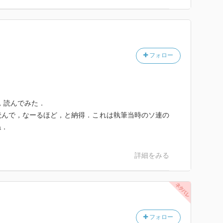
テリー・ギリアムでも可。反面、やたらと燃え落ちる家
落ち着く場所は、作者の理想の「天国」のようにも思え
ゥスに寄り添って2千年一緒に待ってた健気な愛犬の様
印象も受けました。
原稿を焼く。だがそれは悪魔により復活する。本作中最
夢中で楽しかった。みんなが幸せになれたわけじゃない
フォロー
たし。いつかイワンのことも、誰か迎えに行ってあげて
身の叫びのようにも聞こえる。
フが住んでいたモスクワ・サドーワヤ大通り10番地の
焚書の憂き目にあっても、原稿は、物語は、消えない。
で，読んでみた．
ったファンの落書き」だそうで、これが素敵。ブルガー
に高く舞い上がる。
読んで，なーるほど，と納得．これは執筆当時のソ連の
でたんですね（笑）
者とを直につなぐのだ。
ね．
詳細をみる
フォロー