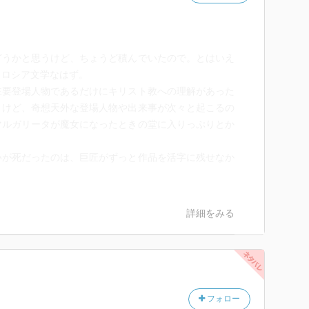
どうかと思うけど、ちょうど積んでいたので。とはいえ
りロシア文学なはず。
主要登場人物であるだけにキリスト教への理解があった
うけど、奇想天外な登場人物や出来事が次々と起こるの
マルガリータが魔女になったときの堂に入りっぷりとか
いが死だったのは、巨匠がずっと作品を活字に残せなか
。
詳細をみる
フォロー