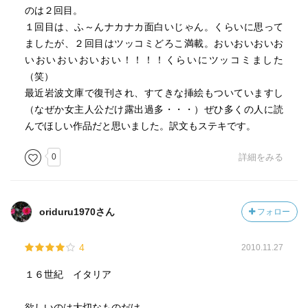
のは２回目。
１回目は、ふ～んナカナカ面白いじゃん。くらいに思って
ましたが、２回目はツッコミどろこ満載。おいおいおいお
いおいおいおいおい！！！！くらいにツッコミました
（笑）
最近岩波文庫で復刊され、すてきな挿絵もついていますし
（なぜか女主人公だけ露出過多・・・）ぜひ多くの人に読
んでほしい作品だと思いました。訳文もステキです。
0
詳細をみる
oriduru1970さん
フォロー
4
2010.11.27
１６世紀 イタリア
欲しいのは大切なものだけ