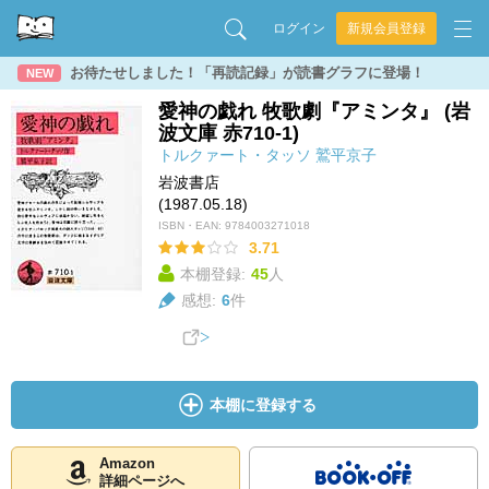
ログイン
新規会員登録
お待たせしました！「再読記録」が読書グラフに登場！
NEW
愛神の戯れ 牧歌劇『アミンタ』 (岩
波文庫 赤710-1)
トルクァート・タッソ
鷲平京子
岩波書店
(1987.05.18)
ISBN・EAN:
9784003271018
3.71
本棚登録:
45
人
感想:
6
件
本棚に登録する
Amazon
詳細ページへ