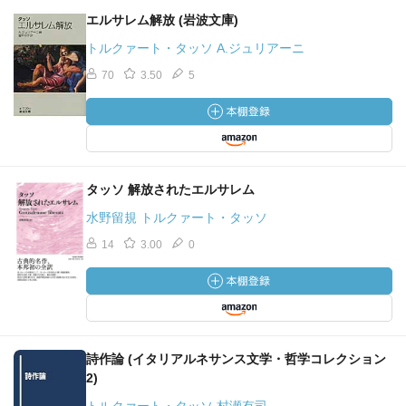
エルサレム解放 (岩波文庫)
トルクァート・タッソ A.ジュリアーニ
70
3.50
5
タッソ 解放されたエルサレム
水野留規 トルクァート・タッソ
14
3.00
0
詩作論 (イタリアルネサンス文学・哲学コレクション
2)