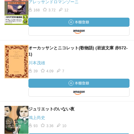
アレッサンドロマンゾーニ
168
3.72
12
オーカッサンとニコレット(歌物語) (岩波文庫 赤572-
1)
川本茂雄
39
4.09
7
ジュリエットのいない夜
鴻上尚史
93
3.36
10