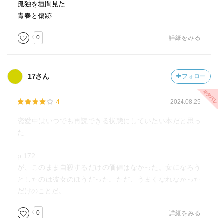
とを追って歩きながら、だしぬけに道のまんなかに立ちど
孤独を垣間見た
まり、眠るなんてばかげている、遊ぶ時間を食いつぶして
青春と傷跡
しまうだけだわと泣きだしたことがあった。」
0
詳細をみる
—『美しい夏』チェーザレ・パヴェーゼ著
「それから、ジーニアの腕を取りながら、彼女はさらにこ
17さん
フォロー
うつけくわえた。「仕事としてはいい仕事よ。だってなに
もしなくてすむんだし、ひとがしゃべるのを聞いてるだけ
4
2024.08.25
でいいんですもの。いつだったか、すごいアトリエをもっ
てる画家のところへ通ってたときなんか、お客がくるたび
恋愛中はいつでも再読できる状態にしていたい本だと思っ
に皆でお茶を飲んでたわ。世のなかの勉強ができるわよ、
た
その点は映画にいくよりもずっとためになるわね」」
p.172
—『美しい夏』チェーザレ・パヴェーゼ著
が、このまま自殺するだけの価値はなかった。女になろう
https://a.co/bUbhFP8
としたのは彼女のほうだった。ただ、うまくなれなかった
だけのことだ。
「「皆はいっていいかと聞いてたわね。いちばんおかしい
0
詳細をみる
のは女の画家ね。女にも絵をかくひとがいるなんてこと、