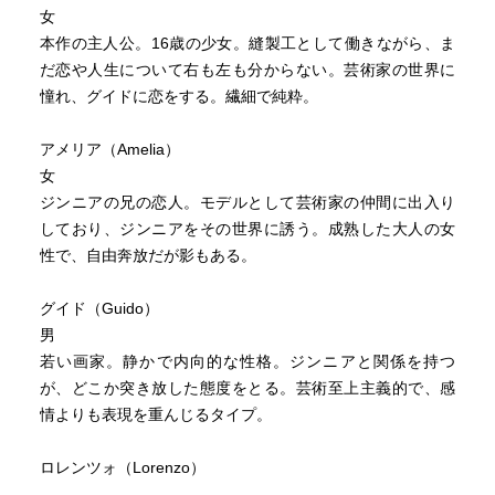
女
本作の主人公。16歳の少女。縫製工として働きながら、ま
だ恋や人生について右も左も分からない。芸術家の世界に
憧れ、グイドに恋をする。繊細で純粋。
アメリア（Amelia）
女
ジンニアの兄の恋人。モデルとして芸術家の仲間に出入り
しており、ジンニアをその世界に誘う。成熟した大人の女
性で、自由奔放だが影もある。
グイド（Guido）
男
若い画家。静かで内向的な性格。ジンニアと関係を持つ
が、どこか突き放した態度をとる。芸術至上主義的で、感
情よりも表現を重んじるタイプ。
ロレンツォ（Lorenzo）
男