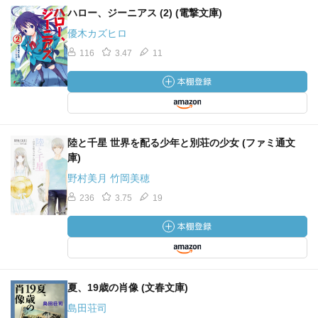
しく印象的な小説のひとつだが、女性監督らしい解釈の作
ハロー、ジーニアス (2) (電撃文庫)
品になっていて、アメーリア役のディーヴァ・カッセルに
優木カズヒロ
魅せられた。日本公開をきっかけに『美しい夏』が新訳さ
116
3.47
11
れそうになく残念。
パヴェーゼの原作の話の筋はほとんど覚えていないがとに
かく何かとても心地よい読書体験だった感触だけが残って
いる。改めて映像として楽しみたい。トレイラーはまず魅
陸と千星 世界を配る少年と別荘の少女 (ファミ通文
力的だ。
庫)
野村美月 竹岡美穂
美しい夏 – アップリンク京都
236
3.75
19
パヴェーゼの本。和訳はどれも既に新刊では手に入らない
ことが分かった。『美しい夏』と『祭の夜』は古書店から
買ったが、送料を含めると割高になってしまう。そこで残
りの作品はドイツ語か英語で読むことにした。私は訳者で
ある河島英昭の書く文章が好きなので、彼の巻末解説を読
夏、19歳の肖像 (文春文庫)
めないのは残念。
島田荘司