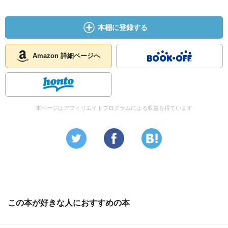
このところパヴェーゼの『美しい夏』を読んでいる。たま
たま海外文学のフェアで見つけた一冊。そうしたら今年の8
本棚に登録する
月に映画が始まるらしい。あと、『あみこ』という山中瑶
子監督の日本映画にもちらっと出てくることはあまり知ら
れていない。
Amazon 詳細ページへ
#美しい夏
『美しい夏』映画化？！ 一番好きなパヴェーゼ作品で
す！！！
本ページはアフィリエイトプログラムによる収益を得ています
『美しい夏 (岩波文庫)』パヴェーゼ
キャラクターの実在感を乏しく感じ、没入できないまま読
み終えた。今夏に映画公開を控えているが、映像化による
肉付けでどうにかなる問題でもない気がする。
#読書メーター
この本が好きな人におすすめの本
イタリア映画の『美しい夏』を試写会で観た。学生時代に
読んだパヴェーゼの原作は、書き出しの文章がもっとも美