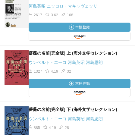
に、心を洗われるような気持ちで……（#これは読むべき岩
河島英昭 ニッコロ・マキャヴェッリ
波文庫）
2617
3.62
168
パヴェーゼ『美しい夏』
夏の盛りに読み始めて、真夏のピークが去ったいま読み終
えた。夏は何かを閉じこめる。それは閉鎖的な祭りで、永
遠と見まごう一瞬の光だ。ある少女が煙草を吸い始めるま
薔薇の名前[完全版] 上 (海外文学セレクション)
でを残酷に、魅力的に、やわらかな文体で描いた小説だっ
た。
ウンベルト・エーコ 河島英昭 河島思朗
1327
4.19
32
パヴェーゼ『美しい夏』読了。大人であるアメーリアに憧
れたジーニアが、少女から女になり、きたないものを知り
傷ついてゆく、その過程が静かに、ひたひたと描かれてい
て息を呑んだ。恋を味わい挫折を覚えることは、元には戻
れないということ。それでもどこかに行けると思えたな
薔薇の名前[完全版] 下 (海外文学セレクション)
ら。少し羨ましかった。
ウンベルト・エーコ 河島英昭 河島思朗
今夜はイタリア映画祭でパヴェーゼ原作『美しい夏』（ラ
885
4.19
28
ウラ・ルケッティ監督）。