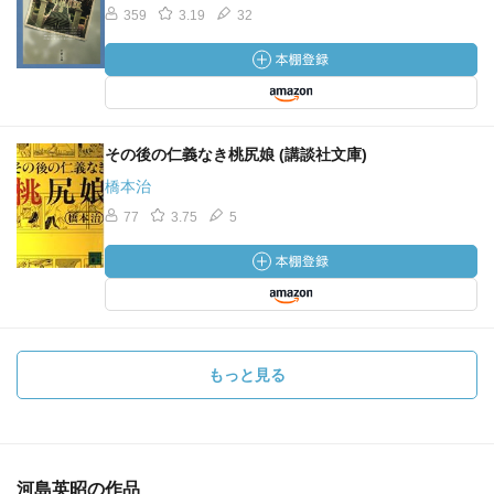
359
3.19
32
あのころはいつもお祭りだった。家を出て通りを横切れ
ば、もう夢中になれたし、何もかも美しくて、とくに夜に
はそうだったから、死ぬほど疲れて帰ってきてもまだ何か
起こらないかしら、火事にでもならないかしら、家に赤ん
坊でも生まれないかしらと願っていた /パヴェーゼ「美しい
その後の仁義なき桃尻娘 (講談社文庫)
夏」
橋本治
『美しい夏』は、すごく若い頃にはじめて読んだ（晶文社
77
3.75
5
のパヴェーゼ選集だった）時の感動も含め、大好きな小説
である。どのくらい好きかというと、これまで読んできた
全ての小説の中で十指に入るくらい。書き出しと末尾は初
読の時から今も口ずさめる。そういえば『それを小説と呼
ぶ』でも引用した。
もっと見る
大胆というのは、言ってしまうと、ルケッティは『美しい
夏』を女性同士の恋愛の物語に着地させるのだ。この要素
は原作ではけっして顕在的ではない。というかむしろ現在
的な視点による読み替えというべきではないかと思う。だ
河島英昭の作品