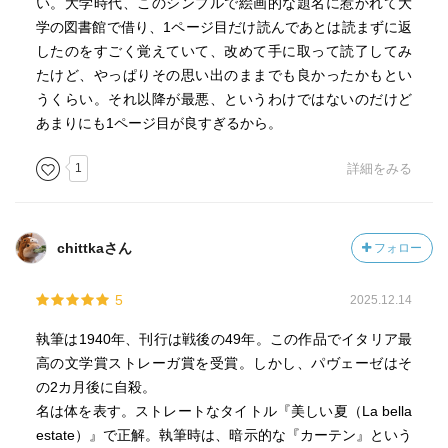
い。大学時代、このシンプルで絵画的な題名に惹かれて大
学の図書館で借り、1ページ目だけ読んであとは読まずに返
したのをすごく覚えていて、改めて手に取って読了してみ
たけど、やっぱりその思い出のままでも良かったかもとい
うくらい。それ以降が最悪、というわけではないのだけど
あまりにも1ページ目が良すぎるから。
1
詳細をみる
chittkaさん
フォロー
5
2025.12.14
執筆は1940年、刊行は戦後の49年。この作品でイタリア最
高の文学賞ストレーガ賞を受賞。しかし、パヴェーゼはそ
の2カ月後に自殺。
名は体を表す。ストレートなタイトル『美しい夏（La bella
estate）』で正解。執筆時は、暗示的な『カーテン』という