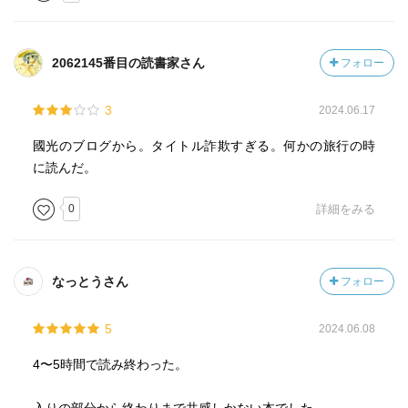
あんた知ってる？ お金を払って、女の子に裸でポーズを
させるのよ。なぜ自分で鏡の前に立たないのかしらね？
男をモデルにしてかくのなら、あたしにもわかるけど」
2062145番目の読書家さん
フォロー
「きっと男もかいてるんでしょ」とジーニアは言った。
「そうかもしれないわね」アメーリアは家の戸口の前に立
3
2024.06.17
ちどまり、軽く片目をつぶってみせながらそう言った。
「でも、ある幾人かのモデルには、とくに倍もモデル料を
國光のブログから。タイトル詐欺すぎる。何かの旅行の時
払ったりするのよ。ほんとに驚いちゃうわ、世のなかには
に読んだ。
いろいろなことがあるので、まあどうにかなっていくもの
0
詳細をみる
なのね」」
—『美しい夏』チェーザレ・パヴェーゼ著
なっとうさん
フォロー
「ロドリゲスはからかうようにつぶやいた。「なぜだと言
うのかい？ それはきみたちのほうこそ、よく知ってるは
5
2024.06.08
ずのことじゃないか。本能的にね。女どうしでは、そうい
うことは起こらないのかい？」」
4〜5時間で読み終わった。
—『美しい夏』チェーザレ・パヴェーゼ著