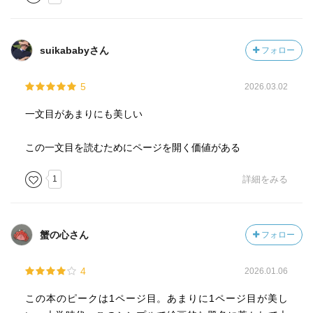
わしながら聴き終えたような。語られ終えたあとのひんや
りした空気が、本を閉じるとやって来ます。
suikababyさん
フォロー
5
2026.03.02
一文目があまりにも美しい
この一文目を読むためにページを開く価値がある
1
詳細をみる
蟹の心さん
フォロー
4
2026.01.06
この本のピークは1ページ目。あまりに1ページ目が美し