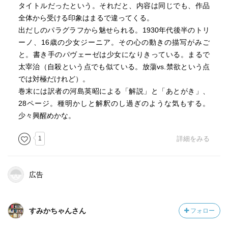
タイトルだったという。それだと、内容は同じでも、作品
全体から受ける印象はまるで違ってくる。
出だしのパラグラフから魅せられる。1930年代後半のトリ
ーノ、16歳の少女ジーニア。その心の動きの描写がみご
と。書き手のパヴェーゼは少女になりきっている。まるで
太宰治（自殺という点でも似ている。放蕩vs.禁欲という点
では対極だけれど）。
巻末には訳者の河島英昭による「解説」と「あとがき」、
28ページ。種明かしと解釈のし過ぎのような気もする。
少々興醒めかな。
1
詳細をみる
広告
すみかちゃんさん
フォロー