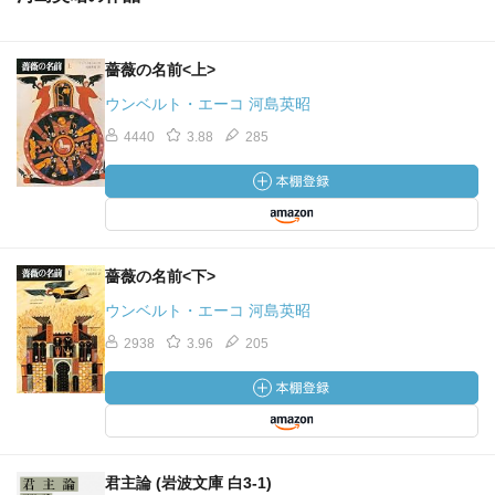
がこれがすごく良いのだ。やや俗っぽさもあるのだけど、
感動してしまった。
薔薇の名前<上>
映画は小説の物語をほぼ忠実になぞっているが、ルケッテ
ウンベルト・エーコ 河島英昭
ィ監督は原作のある部分をかなり大胆に読み変えること
4440
3.88
285
で、極めて現代的と言える作品に仕立て上げている。そも
そも『美しい夏』は一種の黙説法的な要素があり、ヒロイ
ンであるジーニアの心理は必ずしも明確ではない（そこが
良いのだ）。
2人の女性の青春と恋愛を描いた話。淡々と進むけど心理描
薔薇の名前<下>
写が細かくて面白かった。
ウンベルト・エーコ 河島英昭
#読了
2938
3.96
205
美しい夏 パヴェーゼ(著/文) - 岩波書店 |
hanmoto.com/bd/isbn/978400… @hanmotocomから
『故郷』『流刑』『月と篝火』『美しい夏』『祭の夜』、
パヴェーゼの5作品を推したい。文庫で彼の小説を読めるの
君主論 (岩波文庫 白3-1)
は、おそらく岩波だけのはず。ただただ、河島英昭の名訳