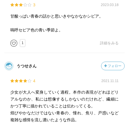
3
2023.03.18
甘酸っぱい青春の話かと思いきやなかなかシビア。
嗚呼セピア色の青い季節よ。
1
詳細をみる
うつせさん
フォロー
4
2021.11.11
少女が大人へ変身していく過程。本作の表現がどれほどリ
アルなのか、私には想像するしかないのだけれど、繊細に
かつ丁寧に描かれていることは伝わってくる。
煌びやかなだけではない青春の、憧れ、焦り、戸惑いなど
複雑な感情を流し漉いたような作品。