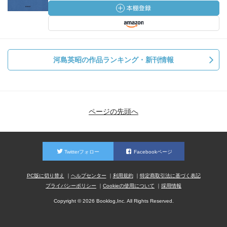
イタリア北部の季節ごとに移り変わる光。少予算だったと
監督が語っていたが、撮影、音楽、脚本、衣装デザインす
べてが丁寧な佳作だった。
河島英昭の作品ランキング・新刊情報
パヴェーゼの作品を映像化する困難さを思いつつ、とても
美しい余韻が残る。
パヴェーゼ著「美しい夏」を読んだ。ファシズム体制下で
書かれたとは思えない内容だけれど、それは巻末で解説さ
ページの先頭へ
れている。ロシア文学に慣れたせいかイタリア文学の孤独
や傷の明るさみたいなものがある。恋愛文化というか、男
女平等とはまた違った意味での女性理解の深さを感じた。
Twitterフォロー
Facebookページ
ファルコン・レイク、パヴェーゼの美しい夏読んだときに
PC版に切り替え
ヘルプセンター
利用規約
特定商取引法に基づく表記
感じた苦しさと似た部分があったな
プライバシーポリシー
Cookieの使用について
採用情報
ラストの切なさ苦しさはまたちょっと違うんだけど
Copyright © 2026 Booklog,Inc. All Rights Reserved.
とにかくよかった