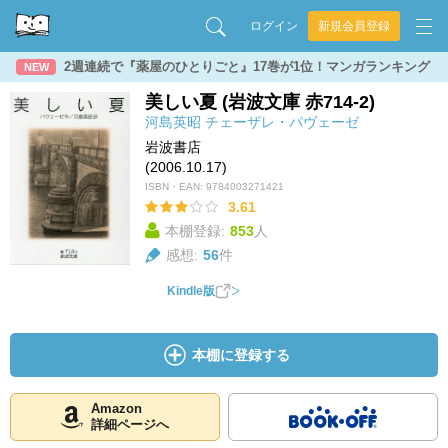
ログイン
新規会員登録
2週連続で『薬屋のひとりごと』17巻が1位！マンガランキング
NEW
美しい夏 (岩波文庫 赤714-2)
河島英昭
チェーザレ・パヴェーゼ
岩波書店
(2006.10.17)
ISBN・EAN:
9784003271421
3.61
本棚登録:
853
人
感想:
56
件
Kindle版
本棚に登録する
Amazon
詳細ページへ