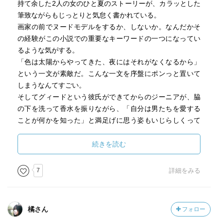
持て余した2人の女のひと夏のストーリーが、カラッとした
筆致ながらもじっとりと気怠く書かれている。
画家の前でヌードモデルをするか、しないか。なんだかそ
の経験がこの小説での重要なキーワードの一つになってい
るような気がする。
「色は太陽からやってきた、夜にはそれがなくなるから」
という一文が素敵だ。こんな一文を序盤にポンっと置いて
しまうなんてすごい。
そしてグィードという彼氏ができてからのジーニアが、脇
の下を洗って香水を振りながら、「自分は男たちを愛する
ことが何かを知った」と満足げに思う姿もいじらしくって
好きだな。ジーニアは、3つ年上のアメーリアが３年分先に
すすんでいる青春に必死に追いつこうとしている。
続きを読む
**
7
詳細をみる
こうして彼女の恋のほんとうの生活がはじまった。なぜな
ら、グィードと裸になっている姿を見てしまったいまで
は、すべてがちがって彼女には見えたから。いまはもう新
橘さん
フォロー
妻と同じで、しかも独りだったから、彼女を見つめたとき