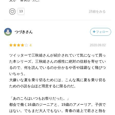
13
詳細をみる
つづきさん
フォロー
4
2020.09.02
ツイッターで三秋縋さんが紹介されていて気になって買っ
た本シリーズ。三秋縋さんの感性に絶対の信頼を寄せてい
るので、何を読んでいるのか分かるや否や躊躇なく飛びつ
いちゃう。
大嫌いな夏を乗り切るためには、こんな風に夏を乗り切る
ための小説を山ほど用意するに限るのだ。
「あのころはいつもお祭りだった。」
都会で働く16歳のジーニアと、19歳のアメーリア。子供で
はない。でもまだ大人でもない。青春の途上で若さと熱を