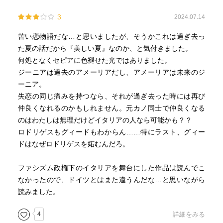
の、彼の目を思い出すだけで、もはや自分が独りでないと
3
2024.07.14
感じられた。
《結婚するというのは、こういうことなのね》ママもこう
苦い恋物語だな…と思いましたが、そうかこれは過ぎ去っ
いうふうにしたのかしら。しかし彼女には、この世のなか
た夏の話だから『美しい夏』なのか、と気付きました。
のほかの誰かが、自分と同じあの勇気をもっていたとはど
何処となくセピアに色褪せた光ではありました。
うしても思えなかった。どんな女も、どんな娘も、自分が
ジーニアは過去のアメーリアだし、アメーリアは未来のジ
グィードを見たように、裸の男を見たはずがなかった。あ
ーニア。
んなことが二度起こるわけがない。
失恋の同じ痛みを持つなら、それが過ぎ去った時には再び
**
仲良くなれるのかもしれません。元カノ同士で仲良くなる
のはわたしは無理だけどイタリアの人なら可能かも？？
初体験を済ませたジーニアの心情の機微をひとさじも逃さ
ロドリゲスもグィードもわからん……特にラスト、グィー
ない、あまりにも強烈で鮮やかな文章。
ドはなぜロドリゲスを妬むんだろ。
男性の前ではじめて裸になる、ということがどれほど恐ろ
しく勇気のあることだったか、と思い出した。それを乗り
ファシズム政権下のイタリアを舞台にした作品は読んでこ
越えてからの、自分はもう一人ではないのだ、という心強
なかったので、ドイツとはまた違うんだな…と思いながら
さと多幸感も。まるで山田詠美と村田沙耶香の小説の私が
読みました。
好きな部分を凝縮して煮詰めたみたい。
とにかくすごい小説。
4
詳細をみる