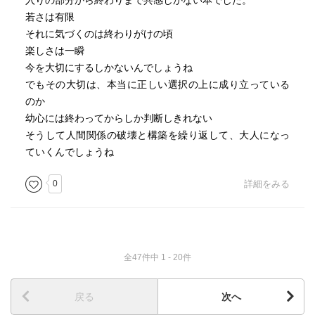
入りの部分から終わりまで共感しかない本でした。
若さは有限
「「でも、いまはいるじゃないの」とアメーリアが答え
それに気づくのは終わりがけの頃
た。「楽しく遊びなさいよ」 そのとき、ジーニアの心に
楽しさは一瞬
欲求が生まれた。グィードと二人きりになりたいという激
今を大切にするしかないんでしょうね
しい欲求。けれども、アメーリアがそばにいてくれないか
でもその大切は、本当に正しい選択の上に成り立っている
ぎり、とてもそんな勇気をもてないことは、彼女にもはっ
のか
きりわかっていた。アメーリアがいなければ、彼女はたぶ
幼心には終わってからしか判断しきれない
ん逃げだしてしまっただろう。《あたしはまだ心を落ちつ
そうして人間関係の破壊と構築を繰り返して、大人になっ
かせる方法を知らないんだわ》彼女は何度もくりかえして
ていくんでしょうね
そう思った。《おどおどしてちゃあだめなのに》」
0
詳細をみる
—『美しい夏』チェーザレ・パヴェーゼ著
パヴェーゼ『美しい夏』
再読
全47件中 1 - 20件
美しいけれど胸が苦しくなる物語
映画はどんなふうになってるのか気になる
戻る
次へ