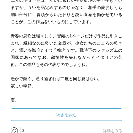
二人の少女たちは、互いに厳しい生活環境の中で生きてい
ますが、互いを品定めするのじゃなく、相手の愛おしくも
弱い部分に、冒頭からいたわりと鋭い直感を働かせている
ことが、この作品をいいものにしています。
青春の息吹は瑞々しく、冒頭の1ページだけで作品に引きこ
まれ、繊細なのに乾いた文章が、少女たちのこころの乾き
と、潤いを際立たせて印象的です。戦時下のファシズムの
国家にあってなお、叙情性を失わなかったイタリアの芸
術。この作品もその代表なのでしょうね。
愚かで熱く、通り過ぎれば二度と同じ夏はない。
寂しい季節。
夏。
青春と呼ばれる人生の夏はかくも美しいのか。
続きを読む
長い女友達の打ち明け話を、しんとした部屋でささやき交
2
詳細をみる