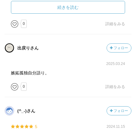
グイドの友人であり、同じく画家。陽気で人懐っこい性
続きを読む
格。芸術家たちの自由な生き方を体現する人物で、ジンニ
アにも優しい。
0
詳細をみる
チェーザレ・パヴェーゼ
出戻りさん
フォロー
（Cesare Pavese, 1908年9月9日 - 1950年8月27日）イタリ
アの詩人で小説家、文芸評論家、翻訳者。20世紀のイタリ
2025.03.24
ア文学におけるネオレアリズモの代表的な作家の一人。マ
ルクス主義者でもあり、第二次世界大戦下、イタリアのパ
嫉妬孤独自分語り。
ルチザン活動も行っていた。
0
詳細をみる
「た。「あんたたちは若いし、健康だし」と皆が言うのだ
った。「結婚もしてないし、心配ごともないものねえ、む
りもないさ」仲間の娘たちのひとりで、入院のかいもなく
(^_-)さん
フォロー
びっこになり、しかも家には食べるものもろくにないティ
ーナでさえ、なんでもないことをおもしろがってよく笑っ
5
2024.11.15
た。そしてある晩など、びっこをひきひき他の娘たちのあ