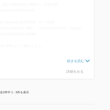
 19520101-198401‥ 岩波文庫》
/archives/1/4003274148
5042 Denmark 18750804 70 ／非婚
n Andersen 1952‥‥ America 195311‥ Japan》
y/archives/1/B000LXINW8
1832 は２７歳のときに。
生い立ちから、童話作家としてデビュ
などを綿々と綴られた自伝を送るとい
もいる。この著作は死後約50年経て
詳細をみる
に三度、こうした手紙類を記したこと
グストンの娘との文通は有名である。
全3件中 1 - 3件を表示