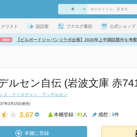
ックリスト
談話室
ブクログ通信
公式ショップ
【ビルボードジャパンコラボ企画】2026年上半期話題作を考察
NEW
デルセン自伝 (岩波文庫 赤741-
ンス・クリスチャン・アンデルセン
937年3月15日発売)
3.67
本棚登録 :
91
人
感想 :
4
件
本棚に登録