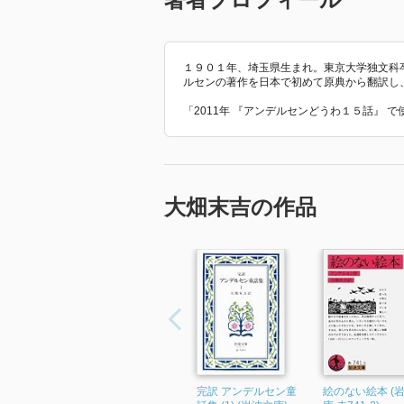
１９０１年、埼玉県生まれ。東京大学独文科
ルセンの著作を日本で初めて原典から翻訳し
「2011年 『アンデルセンどうわ１５話』 
大畑末吉の作品
完訳 アンデルセン童
絵のない絵本 (