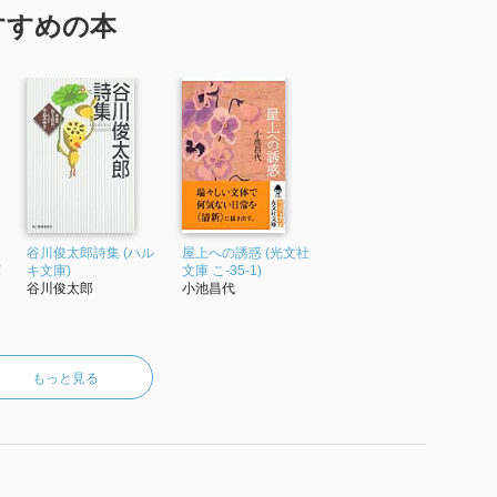
すすめの本
谷川俊太郎詩集 (ハル
屋上への誘惑 (光文社
庫
キ文庫)
文庫 こ-35-1)
谷川俊太郎
小池昌代
もっと見る