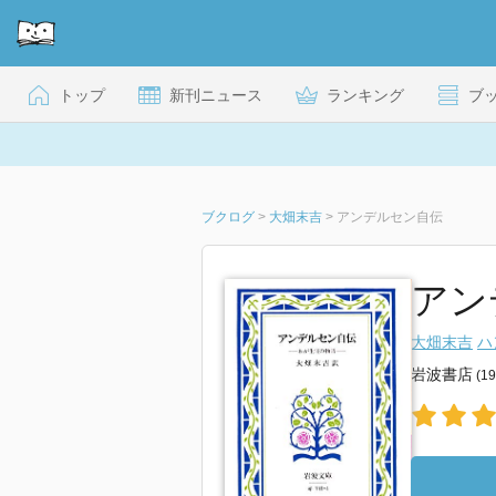
トップ
新刊ニュース
ランキング
ブ
ブクログ
>
大畑末吉
>
アンデルセン自伝
アン
大畑末吉
ハ
岩波書店
(1