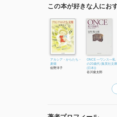
この本が好きな人にお
アカシア・からたち・
ONCE ―ワンス―私
麦畑
の20歳代 (集英社文
佐野洋子
(日本))
谷川俊太郎
著者プロフィール