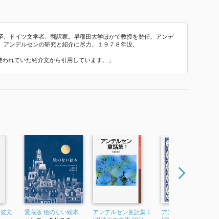
卒。ドイツ文学者、翻訳家。早稲田大学ほかで教授を歴任。アンデ
、アンデルセンの研究と紹介に尽力。１９７８年没。
で使われていた紹介文から引用しています。」
岩波文
愛蔵版 絵のない絵本
アンデルセン童話集 1
アンデルセン童話集 