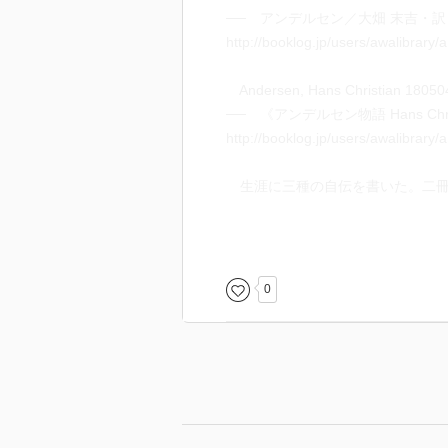
── アンデルセン／大畑 末吉・訳《自伝
http://booklog.jp/users/awalibrary
Andersen, Hans Christian 180
── 《アンデルセン物語 Hans Christia
http://booklog.jp/users/awalibrar
生涯に三種の自伝を書いた。二冊目 
…… ラブレター代わりに自分の
ーしたこと、初恋に敗れた悲しさ
う変な癖があったことを指摘する人
0
発見された。それらによると生涯
が分かっている。探検家リヴィン
（Wikipedia）
（20180305）