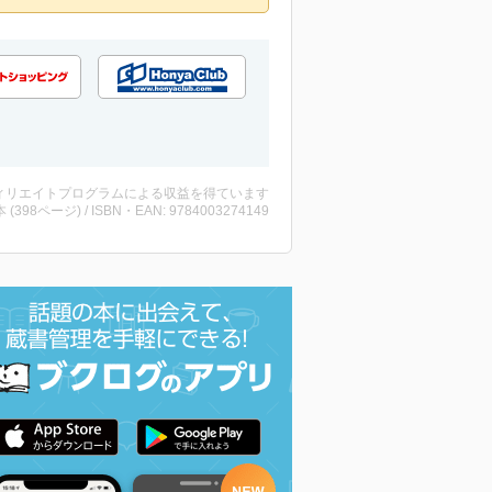
ィリエイトプログラムによる収益を得ています
・本 (398ページ) / ISBN・EAN: 9784003274149