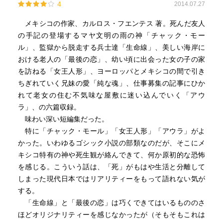
4
2014.07.27
メキシコの作家、カルロス・フエンテス 著。死んだ友人
の手記の登場するマヤ文明の雨の神「チャック・モー
ル」、監獄から脱走する兵士達「生命線」、美しい海岸に
おける老人の「最後の恋」、幼い頃に出会った女の子の家
を訪ねる「女王人形」、ヨーロッパとメキシコの間で引き
ちぎれていく兄妹の愛「純な魂」、仕事募集の記事にひか
れて老女の住む不気味な屋敷に迷い込んでいく「アウ
ラ」、の六篇収録。
味わい深い短編集だった。
特に「チャック・モール」「女王人形」「アウラ」がよ
かった。いわゆるゴシック小説の部類なのだが、そこにメ
キシコ特有の神や死生観が絡んできて、何か原初的な恐怖
を感じる。こういう話は、「死」がもはや生活と分離して
しまった現代日本ではリアリティーをもって語れない気が
する。
「生命線」と「最後の恋」は巧くできてはいるもののさ
ほどオリジナリティーを感じなかったが（そもそもこれは