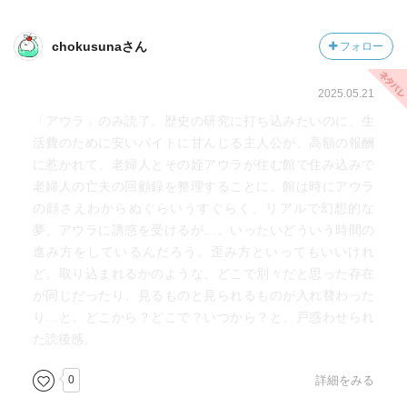
chokusunaさん
フォロー
2025.05.21
「アウラ」のみ読了。歴史の研究に打ち込みたいのに、生
活費のために安いバイトに甘んじる主人公が、高額の報酬
に惹かれて、老婦人とその姪アウラが住む館で住み込みで
老婦人の亡夫の回顧録を整理することに。館は時にアウラ
の顔さえわからぬぐらいうすぐらく、リアルで幻想的な
夢、アウラに誘惑を受けるが…。いったいどういう時間の
進み方をしているんだろう。歪み方といってもいいけれ
ど。取り込まれるかのような、どこで別々だと思った存在
が同じだったり、見るものと見られるものが入れ替わった
り…と。どこから？どこで？いつから？と、戸惑わせられ
た読後感。
0
詳細をみる