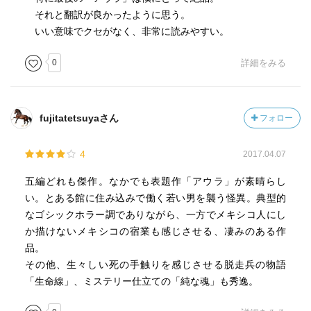
それと翻訳が良かったように思う。
いい意味でクセがなく、非常に読みやすい。
0
詳細をみる
fujitatetsuyaさん
フォロー
4
2017.04.07
五編どれも傑作。なかでも表題作「アウラ」が素晴らし
い。とある館に住み込みで働く若い男を襲う怪異。典型的
なゴシックホラー調でありながら、一方でメキシコ人にし
か描けないメキシコの宿業も感じさせる、凄みのある作
品。
その他、生々しい死の手触りを感じさせる脱走兵の物語
「生命線」、ミステリー仕立ての「純な魂」も秀逸。