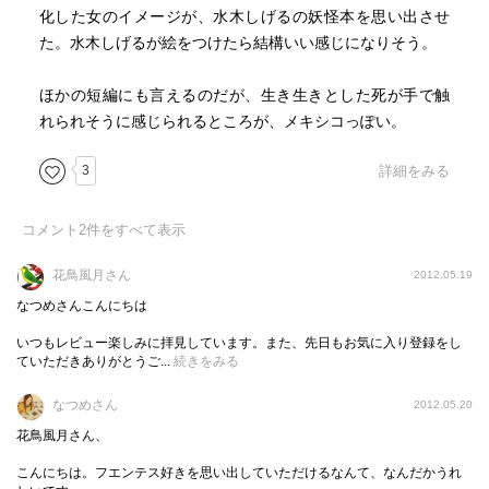
闇に閉ざされた屋敷で不気味な老婆の作り出した永遠の
化した女のイメージが、水木しげるの妖怪本を思い出させ
女。’不気味で完璧’と評された
た。水木しげるが絵をつけたら結構いい感じになりそう。
／「アウラ」
ほかの短編にも言えるのだが、生き生きとした死が手で触
＝＝＝
れられそうに感じられるところが、メキシコっぽい。
「女王人形」と「アウラ」は不気味さにおいて確かに完
璧。そして「純な魂」は残酷な純粋さにおいて完璧な作品
3
詳細をみる
です。「純な魂」は文体も素晴らしく、朗読劇で読んだら
さぞかし心地よいだろうなと思われる。
コメント
2
件をすべて表示
花鳥風月さん
2012.05.19
なつめさんこんにちは
いつもレビュー楽しみに拝見しています。また、先日もお気に入り登録をし
ていただきありがとうご...
続きをみる
なつめさん
2012.05.20
花鳥風月さん、
こんにちは。フエンテス好きを思い出していただけるなんて、なんだかうれ