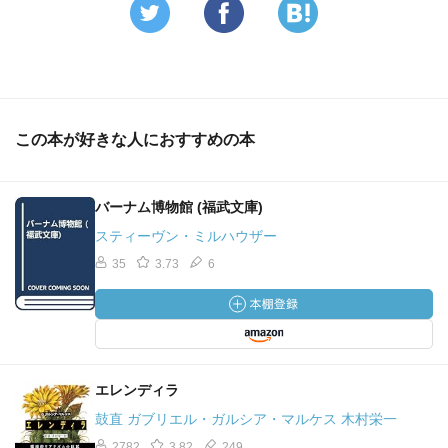
この本が好きな人におすすめの本
バーナム博物館 (福武文庫)
スティーヴン・ミルハウザー
35
3.73
6
エレンディラ
鼓直 ガブリエル・ガルシア・マルケス 木村栄一
2782
3.82
249