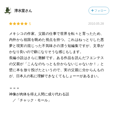
淳水堂さん
フォロー
5
2010.05.28
メキシコの作家。父親の仕事で世界を転々と育ったため、
内外から祖国を眺めた視点を持つ。これはねっとりした悪
夢と現実の混じった不気味さの漂う短編集ですが、文章が
かなり良いので癖になりそうな感じもします。
長編小説はさらに難解です。ある作品を読んだフエンテス
の父親が「こんなのちっとも分からないじゃないか！」と
壁に本を放り投げたというので、実の父親に分からんもの
が、日本人の私に理解できなくてもしょーーがあるまい。
＝＝＝
神像が肉体を得え人間に成り代わる話
／「チャック・モール」