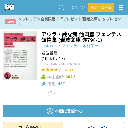
ログイン
新規会員登録
＼プレミアム会員限定／『プレゼント(新潮文庫)』をプレゼン
NEW
ト
アウラ・純な魂 他四篇 フェンテス
短篇集 (岩波文庫 赤794-1)
カルロス・フエンテス
木村栄一
岩波書店
(1995.07.17)
ISBN・EAN:
9784003279410
4.03
本棚登録:
394
人
感想:
45
件
本棚に登録する
Amazon