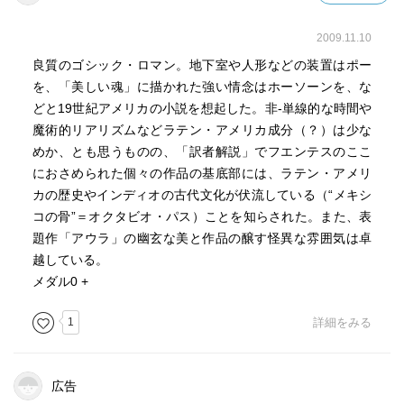
2009.11.10
良質のゴシック・ロマン。地下室や人形などの装置はポー
を、「美しい魂」に描かれた強い情念はホーソーンを、な
どと19世紀アメリカの小説を想起した。非-単線的な時間や
魔術的リアリズムなどラテン・アメリカ成分（？）は少な
めか、とも思うものの、「訳者解説」でフエンテスのここ
におさめられた個々の作品の基底部には、ラテン・アメリ
カの歴史やインディオの古代文化が伏流している（“メキシ
コの骨”＝オクタビオ・パス）ことを知らされた。また、表
題作「アウラ」の幽玄な美と作品の醸す怪異な雰囲気は卓
越している。
メダル0 +
1
詳細をみる
広告