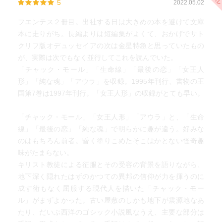
5
2022.05.02
フエンテス２冊目。出社する日は大きめの本を避けて文庫
本に走りがち。長編よりは短編集がよくて、おかげでサト
クリフ版オデュッセイアの次は金星特急と思っていたもの
が、実際は次でもなく並行してこれを読んでいた。
「チャック・モール」「生命線」「最後の恋」「女王人
形」「純な魂」「アウラ」を収録。1995年刊行、書物の王
国第7巻は1997年刊行。「女王人形」の収録がとても早い。
「チャック・モール」「女王人形」「アウラ」と、「生命
線」「最後の恋」「純な魂」で明らかに趣が違う。好みな
のはもちろん前者。昏く塗りこめたそこはかとない怪奇趣
味がたまらない。
キリスト教徒による征服とその受容の背景を語りながら、
地下深く隠れたはずのかつての異邦の信仰が力を揮うのに
成す術もなく屈服する現代人を描いた「チャック・モー
ル」がまずよかった。古い屋敷のしかも地下が震源地なあ
たり、だいぶ西洋のゴシック小説風なうえ、主要な部分は