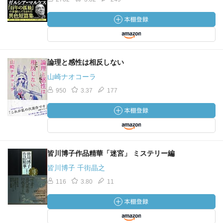
論理と感性は相反しない
山崎ナオコーラ
950
3.37
177
皆川博子作品精華「迷宮」 ミステリー編
皆川博子 千街晶之
116
3.80
11