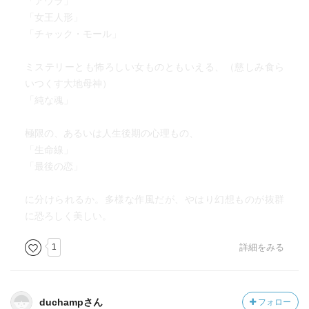
「アウラ」
「女王人形」
「チャック・モール」
ミステリーとも怖ろしい女ものともいえる、（慈しみ食ら
いつくす大地母神）
「純な魂」
極限の、あるいは人生後期の心理もの、
「生命線」
「最後の恋」
に分けられるか。多様な作風だが、やはり幻想ものが抜群
に恐ろしく美しい。
1
詳細をみる
duchampさん
フォロー