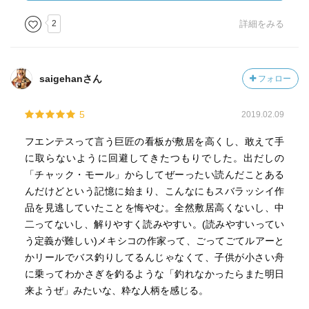
りあらゆる埋め合わせを、より可能なものとして捉えられ
るようになるのだけど、そうであるからこそ、結びついて
2
詳細をみる
はいけないものを結びつけ、線形な時間の上で安定を保っ
ていた美しさを壊してしまうこともあり、「アウラ」はそ
のような話として読んだ。もしそうであるならば、悲劇の
saigehanさん
フォロー
源泉は何よりもヨーロッパ的な世界観に求められるものと
いうことになり、その辺がフェンテスのメキシコ人たるア
5
2019.02.09
イデンティティの主張だったのかな、と、思う。
フエンテスって言う巨匠の看板が敷居を高くし、敢えて手
良い小説集でした。ゴシックホラー風味が、ちょっと、
に取らないように回避してきたつもりでした。出だしの
小川洋子にも通じるところがあるかも。あまりラテンアメ
「チャック・モール」からしてぜーったい読んだことある
リカラテンアメリカしてないから、ラテンアメリカ苦手な
んだけどという記憶に始まり、こんなにもスバラッシイ作
人にも、オススメできそうです。
品を見逃していたことを悔やむ。全然敷居高くないし、中
二ってないし、解りやすく読みやすい。(読みやすいってい
う定義が難しい)メキシコの作家って、ごってごてルアーと
かリールでバス釣りしてるんじゃなくて、子供が小さい舟
に乗ってわかさぎを釣るような「釣れなかったらまた明日
来ようぜ」みたいな、粋な人柄を感じる。