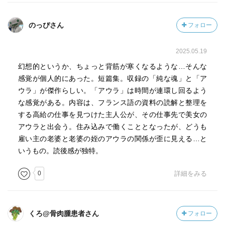
のっぴさん
フォロー
2025.05.19
幻想的というか、ちょっと背筋が寒くなるような…そんな
感覚が個人的にあった。短篇集。収録の「純な魂」と「ア
ウラ」が傑作らしい。「アウラ」は時間が連環し回るよう
な感覚がある。内容は、フランス語の資料の読解と整理を
する高給の仕事を見つけた主人公が、その仕事先で美女の
アウラと出会う。住み込みで働くこととなったが、どうも
雇い主の老婆と老婆の姪のアウラの関係が歪に見える…と
いうもの。読後感が独特。
0
詳細をみる
くろ@骨肉腫患者さん
フォロー