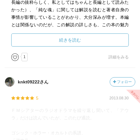
長編の抜粋らしく、私としてはちゃんと長編として読みた
かった）、「純な魂」に関しては解説を読むと著者自身の
事情が影響していることがわかり、大分深みが増す。本編
とは関係ないのだが、この解説の詳しさも、この本の魅力
だろう。
続きを読む
1
詳細をみる
knkt09222さん
フォロー
5
2013.08.30
ＦＭシアターのラジオドラマを繰り返し聞いて、「アウ
ラ」だけは読んでいたが、このたび通読。
ゴシック・ホラー・オカルトの系譜、