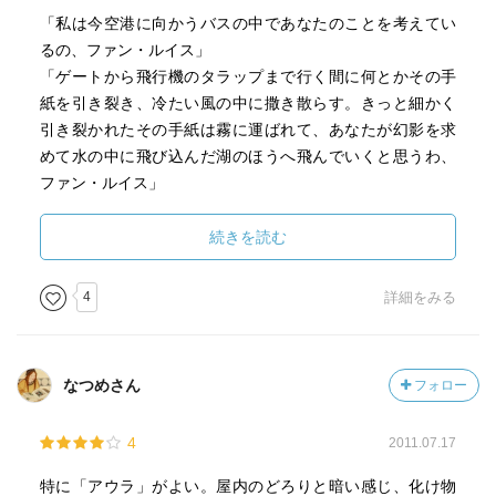
「私は今空港に向かうバスの中であなたのことを考えてい
るの、ファン・ルイス」
「ゲートから飛行機のタラップまで行く間に何とかその手
紙を引き裂き、冷たい風の中に撒き散らす。きっと細かく
引き裂かれたその手紙は霧に運ばれて、あなたが幻影を求
めて水の中に飛び込んだ湖のほうへ飛んでいくと思うわ、
ファン・ルイス」
半身のような兄妹、兄はメキシコからヨーロッパへの魂の
遍歴に出る。妹は兄がヨーロッパで真の居場所を見つけた
続きを読む
ときに…。自殺した兄を引き取りに行く妹の独白から浮か
ぶ愛の残酷
4
詳細をみる
／「純な魂」
なつめさん
フォロー
腐った花と壊れた玩具の中に横たわる女王人形
／「女王人形」
4
2011.07.17
特に「アウラ」がよい。屋内のどろりと暗い感じ、化け物