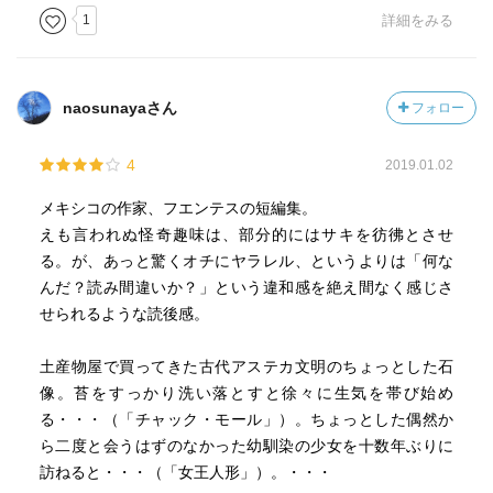
1
詳細をみる
naosunayaさん
フォロー
4
2019.01.02
メキシコの作家、フエンテスの短編集。
えも言われぬ怪奇趣味は、部分的にはサキを彷彿とさせ
る。が、あっと驚くオチにヤラレル、というよりは「何な
んだ？読み間違いか？」という違和感を絶え間なく感じさ
せられるような読後感。
土産物屋で買ってきた古代アステカ文明のちょっとした石
像。苔をすっかり洗い落とすと徐々に生気を帯び始め
る・・・（「チャック・モール」）。ちょっとした偶然か
ら二度と会うはずのなかった幼馴染の少女を十数年ぶりに
訪ねると・・・（「女王人形」）。・・・