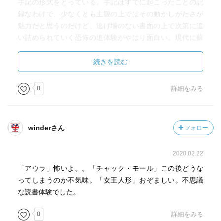
手記の形式をとっている。手記はすでに起こったことの記
録なわけで、少なくとも主観の上ではその動かしがたさが
魅力だと思うのだけど、逃げ場のない書面の上で次第に追
い詰められていく恐怖の追体験がやはり面白い。現代に蘇
ったチャック・モールが現代文明にかぶれていく描写と、
「黄色いインディオ」の姿の醜さがまた厭らしくてぞっと
続きを読む
した。そして当然のように「遺体を地下室へ」……。自分
は地上に出ているからか。
0
詳細をみる
解説も併せてさらに面白かった「女王人形」は、アミラミ
アの名前も仕込みの一環なのかなと思った。スペルは
Amilamia だろうか。ラミアといえば半ば蛇、半ば人間の女
winderさん
フォロー
の怪物。幼い口振りの「アミラミアは友達のこと忘れませ
ん」（「友達」は原著ではたぶん amigo）と、「半身は人
2020.02.22
間で、」のくだりを見るとかなり確信的な感じ。
二人称の語りがあまりにも宿命的な「アウラ」は幽遠な味
「アウラ」怖いよ。。「チャック・モール」この後どうな
わいがとても素敵。どこかレニエのような黄昏の気配があ
ってしまうのか不気味。「女王人形」おぞましい。不思議
りつつ、土臭くうらびれた呪術的な怪異が香る。「線形的
な読書体験でした。
な時間」に対立する過去・現在・未来の渾然一体となった
0
詳細をみる
時間の迷宮にくらくらした。一読して、コンスエロ夫人と