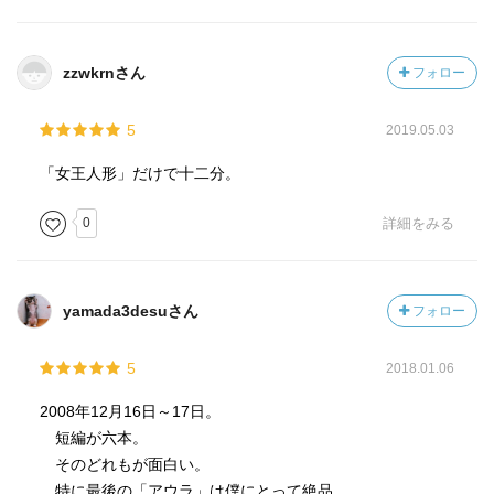
アウラの妙な言い回しをもう一度拾ってみると鳥肌が立
つ。
後者なら「純な魂」が秀逸。純を極めた残酷。最後の相手
zzwkrnさん
フォロー
の名前がクレールというのはなんだか暗示的かも。「純
な」魂の原題が気になるところ。
5
2019.05.03
「女王人形」だけで十二分。
0
詳細をみる
yamada3desuさん
フォロー
5
2018.01.06
2008年12月16日～17日。
短編が六本。
そのどれもが面白い。
特に最後の「アウラ」は僕にとって絶品。