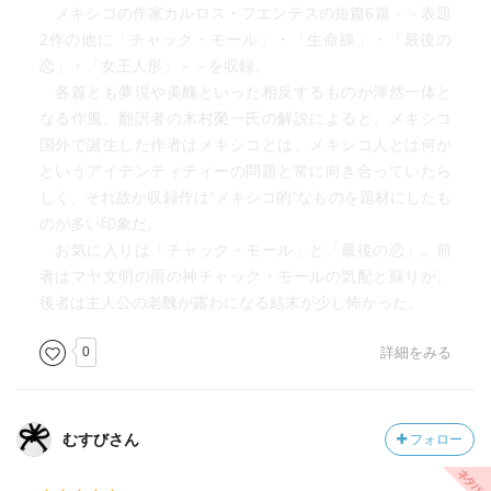
メキシコの作家カルロス・フエンテスの短篇6篇－－表題
2作の他に「チャック・モール」・「生命線」・「最後の
恋」・「女王人形」－－を収録。
各篇とも夢現や美醜といった相反するものが渾然一体と
なる作風。翻訳者の木村榮一氏の解説によると、メキシコ
国外で誕生した作者はメキシコとは、メキシコ人とは何か
というアイデンティティーの問題と常に向き合っていたら
しく、それ故か収録作は“メキシコ的”なものを題材にしたも
のが多い印象だ。
お気に入りは「チャック・モール」と「最後の恋」。前
者はマヤ文明の雨の神チャック・モールの気配と蘇りが、
後者は主人公の老醜が露わになる結末が少し怖かった。
0
詳細をみる
むすびさん
フォロー