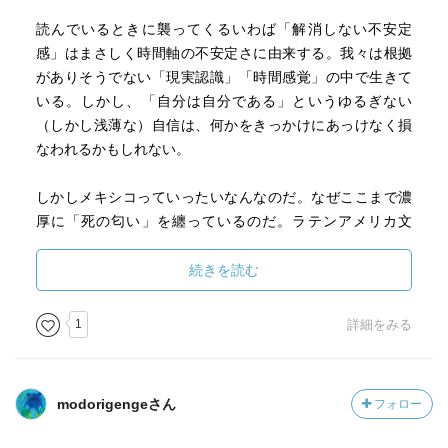
読んでいるときに襲ってくるいわば「解消しない不安定
感」はまさしく時間軸の不安定さに由来する。我々は根拠
がありそうでない「現実認識」「時間感覚」の中で生きて
いる。しかし、「自分は自分である」というゆるぎない
（しかし浅薄な）自信は、何かをきっかけにあっけなく損
なわれるかもしれない。
しかしメキシコっていったいなんなのだ。なぜここまで濃
厚に「死の匂い」を纏っているのだ。ラテンアメリカ文
学、と一口に言っても、どうも南米大陸のそれとは何かが
違う気がする。
続きを読む
最表題作の「アウラ」は「雨月物語」の強い影響下にある
1
詳細をみる
作品だという。村上春樹も雨月物語の夢幻性に強い関心を
寄せている。両者の世界観はおそらく通底している。
うーん、ラテンアメリカ文学、興味深い。
modorigengeさん
フォロー