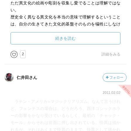
ただ異文化の絵画や彫刻を収集し愛でることは理解ではな
い。
歴史全く異なる異文化を本当の意味で理解するということ
は、自分の生きてきた文化的基盤そのものを犠牲にしなけ
ればならないこともある。
部分を見て全体を見ていると錯覚しているだけだとした
続きを読む
ら、
そして愛を囁いているとしたら、
2
詳細をみる
それはただの自己満足。
瞳に映るは真実とは遙かにかけ離れた自分の中に棲まう幻
仁井田さん
フォロー
想。
2011.02.02
「チャックモール」カルロス・フェンテス著
ラテン・アメリカ≒マジックリアリズム、なんて言うけれ
ど、フェンテスの場合は、どうだろう、西洋ゴシックホラ
平凡なメキシコ人のフェリベルトは、自ら異文化のイン
ーの影響をかなり受けているらしく、最初の「チャック・
ディオのよき理解者を任し文化物を収集しているが、これ
モール」からそれは前面に押し出されている。怪異は描か
が真の理解者でないことはいうまでもない。
れるが、それはあくまで怪異のままで、怪異として描かれ