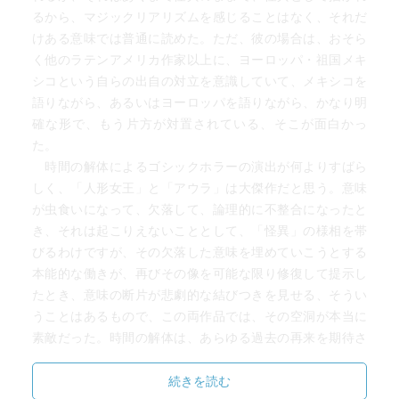
しかもメキシコ内の圧倒的な人数がカトリックという宗
るから、マジックリアリズムを感じることはなく、それだ
教観念、思想を抱いている中でインディオ的な文化という
けある意味では普通に読めた。ただ、彼の場合は、おそら
ものはけして相容れないものである。
く他のラテンアメリカ作家以上に、ヨーロッパ・祖国メキ
メキシコのアイデンティティを考えたとき、対立するイ
シコという自らの出自の対立を意識していて、メキシコを
ンディオの文化は避けて通れないものであるが、それを理
語りながら、あるいはヨーロッパを語りながら、かなり明
解するということは時に自らの文化基盤を失わせるという
確な形で、もう片方が対置されている、そこが面白かっ
意味で死を覚悟しなければならない。それほど異文化の相
た。
互理解というものは生半可なものではない。
時間の解体によるゴシックホラーの演出が何よりすばら
しく、「人形女王」と「アウラ」は大傑作だと思う。意味
そうして、彼の理解者という傲慢さは結果、 インディ
が虫食いになって、欠落して、論理的に不整合になったと
オの神チャックモールに罰せられてしまう。
き、それは起こりえないこととして、「怪異」の様相を帯
びるわけですが、その欠落した意味を埋めていこうとする
本能的な働きが、再びその像を可能な限り修復して提示し
たとき、意味の断片が悲劇的な結びつきを見せる、そうい
うことはあるもので、この両作品では、その空洞が本当に
素敵だった。時間の解体は、あらゆる過去の再来を期待さ
せるし、あらゆる未来の抹消も保証するから、われわれ
は、埋め合わせのあり方を、より自由なものとして、つま
続きを読む