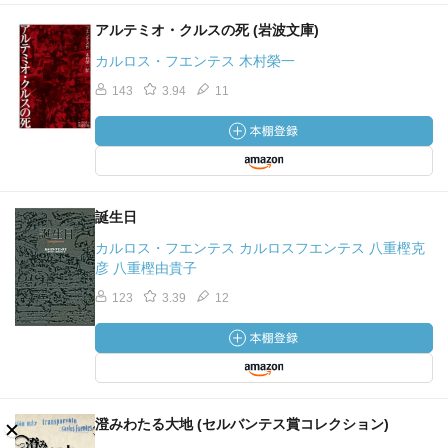
アルテミオ・クルスの死 (岩波文庫)
カルロス・フエンテス 木村榮一
143
3.94
11
誕生日
カルロス・フエンテス カルロスフエンテス 八重樫克
彦 八重樫由貴子
123
3.39
12
澄みわたる大地 (セルバンテス賞コレクション)