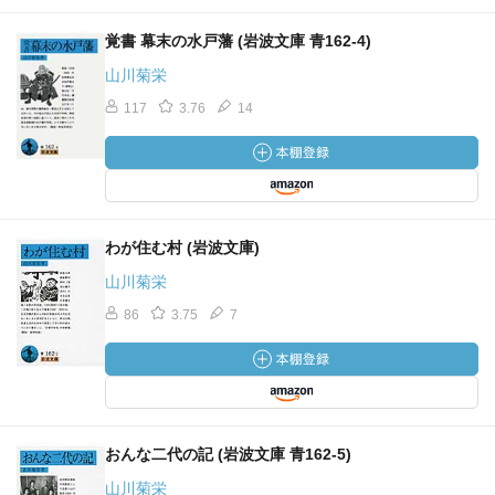
覚書 幕末の水戸藩 (岩波文庫 青162-4)
山川菊栄
117
3.76
14
わが住む村 (岩波文庫)
山川菊栄
86
3.75
7
おんな二代の記 (岩波文庫 青162-5)
山川菊栄