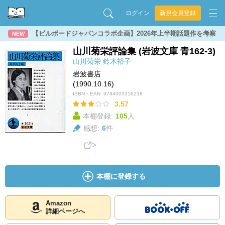
ログイン
新規会員登録
【ビルボードジャパンコラボ企画】2026年上半期話題作を考察
NEW
山川菊栄評論集 (岩波文庫 青162-3)
山川菊栄
鈴木裕子
岩波書店
(1990.10.16)
ISBN・EAN:
9784003316238
3.57
本棚登録:
105
人
感想:
6
件
本棚に登録する
Amazon
詳細ページへ