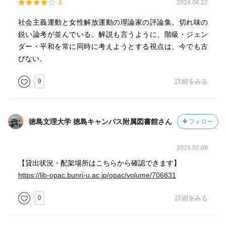
4
2024.04.22
社会主義運動と女性解放運動の理論家の評論集。切れ味の
鋭い論考が並んでいる。解説も言うように、階級・ジェン
ダー・平和を常に同時に考えようとする視点は、今でも古
びない。
9
詳細をみる
徳島文理大学 徳島キャンパス附属図書館さん
フォロー
2023.02.09
【貸出状況・配架場所はこちらから確認できます】
https://lib-opac.bunri-u.ac.jp/opac/volume/706831
0
詳細をみる