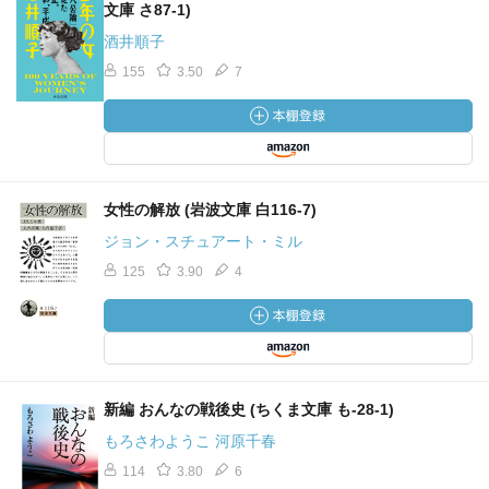
文庫 さ87-1)
酒井順子
155
3.50
7
女性の解放 (岩波文庫 白116-7)
ジョン・スチュアート・ミル
125
3.90
4
新編 おんなの戦後史 (ちくま文庫 も-28-1)
もろさわようこ 河原千春
114
3.80
6