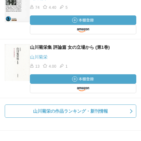
74
4.40
5
山川菊栄集 評論篇 女の立場から (第1巻)
山川菊栄
13
4.00
1
山川菊栄の作品ランキング・新刊情報