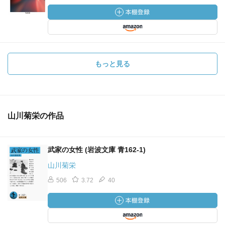
もっと見る
山川菊栄の作品
武家の女性 (岩波文庫 青162-1)
山川菊栄
506
3.72
40