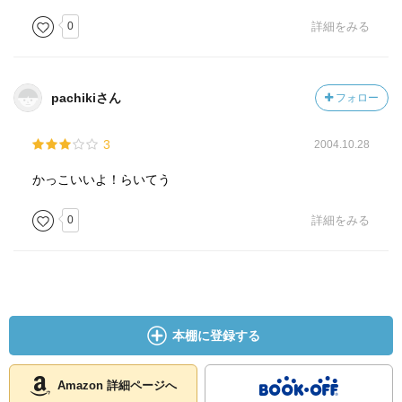
入籍の結婚・出産などなど、単なる男勝りの突っ張ってい
0
詳細をみる
るだけの人ではなかったことを思い出しました。
挿入されている周辺の人びとの証言で、自分の家の周りで
pachikiさん
フォロー
デモをするなんてみっともないとか、あっ、そうそう瀬戸
内寂聴師匠が、結婚は個人の結びつきが大事で法律に認め
3
2004.10.28
られる必要はないという平塚らいてうの見解に対して、つ
まり姑はいやだというんですよ、あつかましい話でしょ
かっこいいよ！らいてう
う、と答えていたり面白いものがありました。
0
詳細をみる
それにしても、『元始、女性は太陽であった』が出たのが
明治44年ですから1911年、わずか98年前に、よろい・かぶ
とをまとって一人の女性が宣言しなければならなかったほ
ど、女性は人間として認められていなかったという現実
を、思い知らなければならないと思います。
本棚に登録する
収められている代表的評論36編は、心配していたほどでは
なく、比較的短く読みやすい文章ですし、彼女の思想の発
Amazon 詳細ページへ