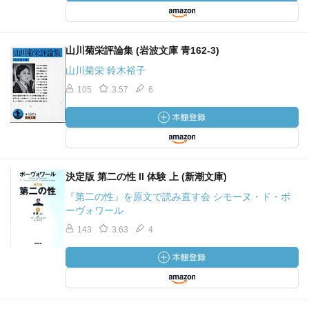
生きたいと思います。
「人類にひとつ言葉を」平塚らいてう
山川菊栄評論集 (岩波文庫 青162-3)
山川菊栄 鈴木裕子
105
3.57
6
決定版 第二の性 II 体験 上 (新潮文庫)
『第二の性』を原文で読み直す会 シモーヌ・ド・ボ
ーヴォワール
143
3.63
4