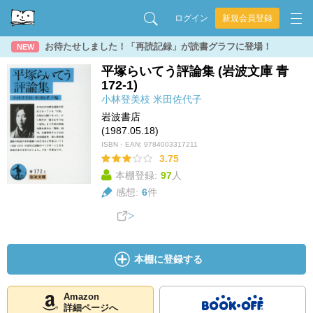
ログイン
新規会員登録
お待たせしました！「再読記録」が読書グラフに登場！
NEW
平塚らいてう評論集 (岩波文庫 青
172-1)
小林登美枝
米田佐代子
岩波書店
(1987.05.18)
ISBN・EAN:
9784003317211
3.75
本棚登録:
97
人
感想:
6
件
本棚に登録する
Amazon
詳細ページへ