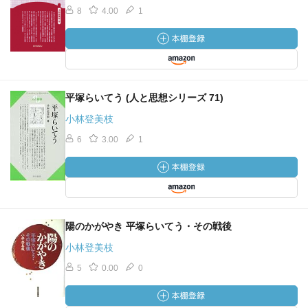
8
4.00
1
平塚らいてう (人と思想シリーズ 71)
小林登美枝
6
3.00
1
陽のかがやき 平塚らいてう・その戦後
小林登美枝
5
0.00
0