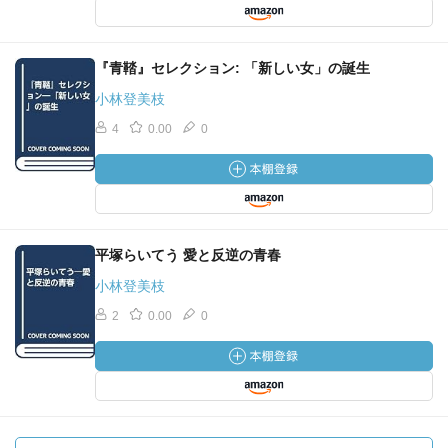
『青鞜』セレクション: 「新しい女」の誕生
小林登美枝
4
0.00
0
平塚らいてう 愛と反逆の青春
小林登美枝
2
0.00
0