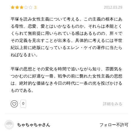
3
2012.03.29
平塚を読み女性主義について考える。この主義の根本にあ
る母性、恋愛、愛とはいかなるものか。それらは本能とく
くられて無前提に用いられている感はあるものの、所々で
その定義を見出すことが出来る。具体的に考えるには半世
紀以上前に絶版になっているエレン・ケイの著作に当たら
ねばなるまい。
平塚の思想とその変化を時間で追いながら知り、雰囲気を
つかむのに好適な一冊。戦争の前に斃れた女性主義の思想
は、絶対的な価値なき今日の時代に一条の光を投げかける
ものである。
0
詳細をみる
ちゃちゃちゃさん
フォロー不許可