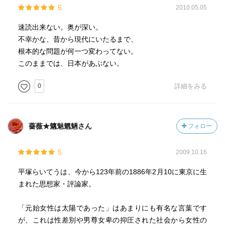
5
2010.05.05
速読出来ない。奥が深い。
不幸かな、昔から現代にいたるまで、
根本的な問題が何一つ変わってない。
このままでは、日本があぶない。
0
詳細をみる
薔薇★魑魅魍魎さん
フォロー
5
2009.10.16
平塚らいてうは、今から123年前の1886年2月10に東京に生
まれた思想家・評論家。
「元始女性は太陽であった」はあまりにも有名な言葉です
が、これは性差別や男尊女卑の抑圧された社会から女性の