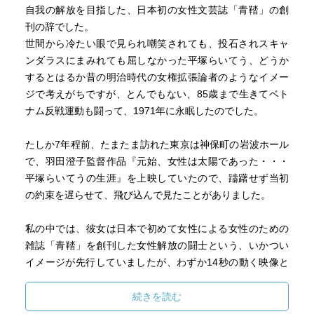
自我の解放を目指した、日本初の女性文芸誌「青鞜」の創
刊の辞でした。
世間から冷たい眼で見られ嘲笑されても、投石されスキャ
ンダラスにまみれても屈しなかった平塚らいてう、どうか
するとはるか昔の明治時代の女権拡張論者のようなイメー
ジで考えがちですが、とんでもない、85歳まで生きてベト
ナム反戦運動も闘って、1971年に永眠したのでした。
たしか7年程前、たまたま訪れた東京は神保町の岩波ホール
で、羽田澄子監督作品『元始、女性は太陽であった・・・
平塚らいてうの生涯』を上映していたので、躊躇せず当初
の約束を遅らせて、飛び込んで見たことがありました。
私の中では、彼女は日本で初めて女性による女性のための
雑誌「青鞜」を創刊した女性解放の闘士という、いかつい
イメージが先行していましたが、わずか14秒の動く映像と
しての平塚らいてうを見て、そして19歳のとき禅に出会っ
て精神と身体を解き放って揺るぎない境地に到達したり、
続きを読む
森田草平と心中未遂や年下の画学生・奥村博史と恋愛、未