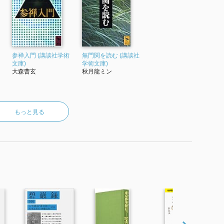
参禅入門 (講談社学術
無門関を読む (講談社
文庫)
学術文庫)
大森曹玄
秋月龍ミン
もっと見る