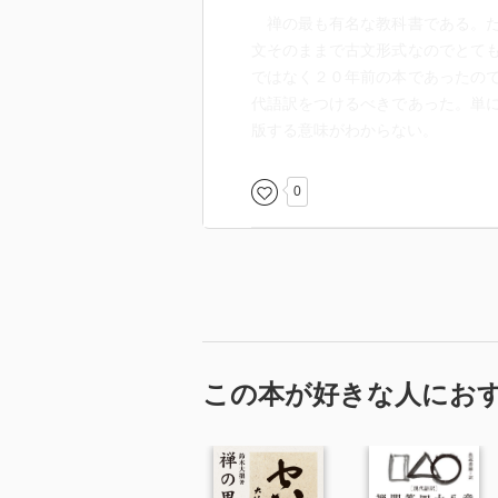
禅の最も有名な教科書である。た
文そのままで古文形式なのでとて
ではなく２０年前の本であったの
代語訳をつけるべきであった。単
版する意味がわからない。
0
この本が好きな人にお