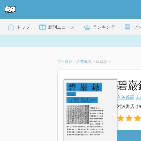
トップ
新刊ニュース
ランキング
ブ
ブクログ
>
入矢義高
>
碧巌録 上
碧巌録
入矢義高
末
岩波書店
(1