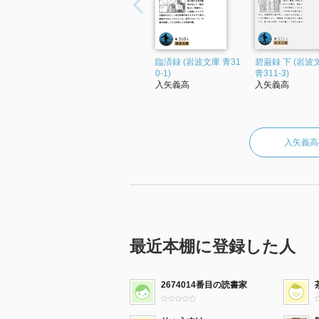
臨済録 (岩波文庫 青31
碧巌録 下 (岩波
0-1)
青311-3)
入矢義高
入矢義高
入矢義高
最近本棚に登録した人
2674014番目の読書家