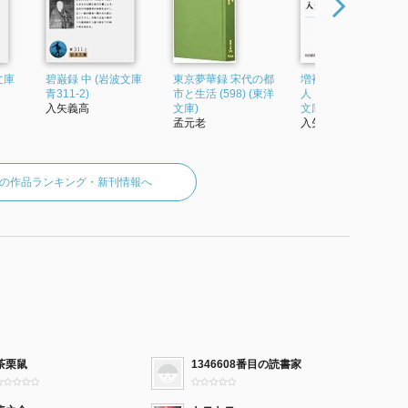
文庫
碧巌録 中 (岩波文庫
東京夢華録 宋代の都
増補 自己と超越 禅・
青311-2)
市と生活 (598) (東洋
人・ことば (岩波現代
入矢義高
文庫)
文庫 学術260)
孟元老
入矢義高
の作品ランキング・新刊情報へ
茶栗鼠
1346608番目の読書家