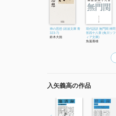
禅の思想 (岩波文庫 青
現代語訳 無門関 禅問
323-7)
答四十八章 (角川ソフ
鈴木大拙
ィア文庫)
魚返善雄
入矢義高の作品