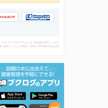
ィリエイトプログラムによる収益を得ています
・本 (368ページ) / ISBN・EAN: 9784003331118