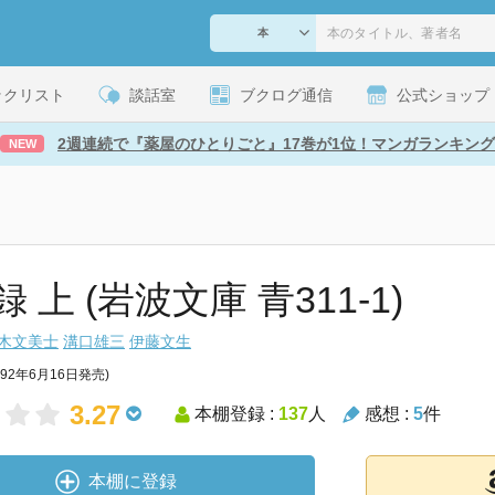
ックリスト
談話室
ブクログ通信
公式ショップ
2週連続で『薬屋のひとりごと』17巻が1位！マンガランキング
NEW
 上 (岩波文庫 青311-1)
木文美士
溝口雄三
伊藤文生
992年6月16日発売)
3.27
本棚登録 :
137
人
感想 :
5
件
本棚に登録