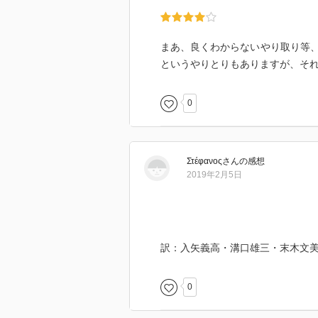
まあ、良くわからないやり取り等
というやりとりもありますが、そ
0
Στέφανος
さん
の感想
2019年2月5日
訳：入矢義高・溝口雄三・末木文
0