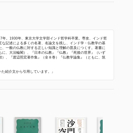
-77年。1930年、東京大学文学部インド哲学科卒業。専攻、インド哲
正な記述による多くの名著、名論文を残し、インド学・仏教学の基
た、一般の仏教に対する正しい知識と理解の普及につくす。著書に
もに、大法輪閣）、『日本の仏教』『仏教』『死後の世界』（いず
館）、『渡辺照宏著作集』（全８巻）『仏教学論集』（ともに、筑
ていた紹介文から引用しています。」