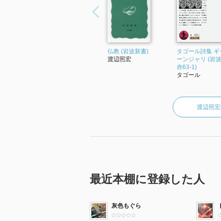
仏教 (岩波新書)
タゴール詩集 ギ
渡辺照宏
ーンジャリ (岩
赤63-1)
タゴール
渡辺照宏
最近本棚に登録した人
灰色もぐら