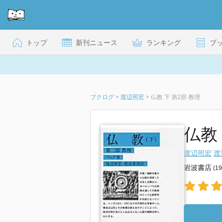
トップ
新刊ニュース
ランキング
ブ
ブクログ
>
渡辺照宏
>
仏教 下 第2部 教理
仏教 
渡辺照宏
渡
岩波書店
(1