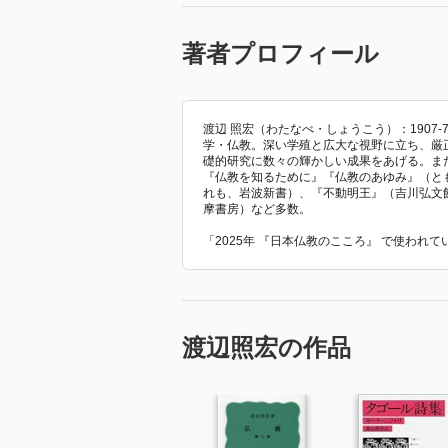
著者プロフィール
渡辺 照宏（わたなべ・しょうこう）：1907
学・仏教。深い学殖と広大な視野に立ち、厳
礎的研究に数々の輝かしい成果をあげる。ま
『仏教を知るために』『仏教のあゆみ』（と
れも、岩波新書）、『不動明王』（吉川弘文
摩書房）など多数。
「2025年 『日本仏教のこころ』 で使われ
渡辺照宏の作品