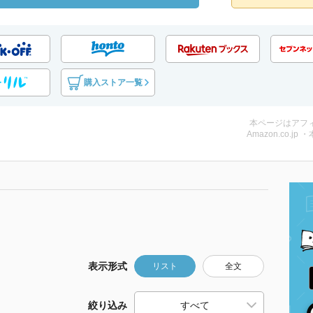
購入ストア一覧
本ページはアフ
Amazon.co.jp 
表示形式
リスト
全文
絞り込み