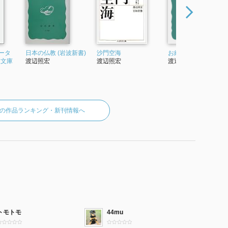
ータ
日本の仏教 (岩波新書)
沙門空海
お経の話 (岩波新書)
波文庫
渡辺照宏
渡辺照宏
渡辺照宏
の作品ランキング・新刊情報へ
トモトモ
44mu