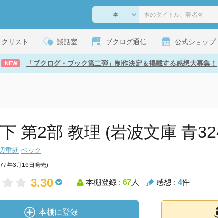
ックリスト
談話室
ブクログ通信
公式ショップ
「ブクログ・ブック第二弾」制作決定＆掲載する感想大募集！
NEW
下 第2部 教理 (岩波文庫 青324
辺重朗
ベック
977年3月16日発売)
3.30
本棚登録 :
67
人
感想 :
4
件
本棚に登録