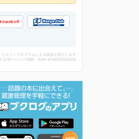
ィリエイトプログラムによる収益を得ています
・本 (178ページ) / ISBN・EAN: 9784003332429