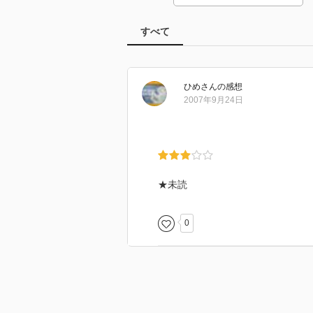
すべて
ひめ
さん
の感想
2007年9月24日
★未読
0