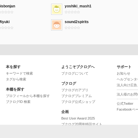
bisbonjan
yoshiki_mash1
Miyuki
sound2spirits
本を探す
ようこそブクログへ
サポート
キーワードで検索
ブクログについて
お知らせ
タグから検索
ヘルプセンタ
ブクログ
法人向け広告
本棚を探す
ブクログのアプリ
法人様のお問
プロフィールから本棚を探す
ブクログプレミアム
ブクログID 検索
ブクログ公式ショップ
公式Twitter
Facebookペ
企画
Best User Award 2025
ブクログ20周年特設サイト