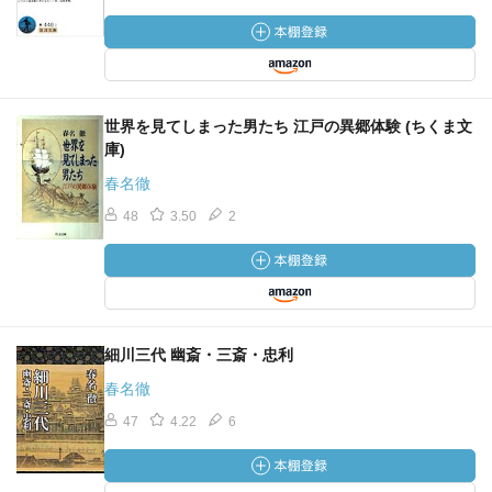
世界を見てしまった男たち 江戸の異郷体験 (ちくま文
庫)
春名徹
48
3.50
2
細川三代 幽斎・三斎・忠利
春名徹
47
4.22
6