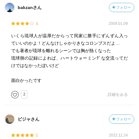
bakzanさん
フォロー
4
2009.01.09
いくら琉球人が温厚だからって民家に勝手にずんずん入っ
ていいのかよ！どんなけしゃかりきなコロンブスだよ…
でも著者が琉球を離れるシーンでは胸が熱くなった
琉球側の記録によれば、ハートウォーミンｸﾞな交流ってだ
けではなかったぽいけど
面白かったです
2
詳細をみる
ビジャさん
フォロー
5
2022.11.24