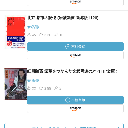
北京 都市の記憶 (岩波新書 新赤版1126)
春名徹
45
3.36
10
細川幽斎 栄華をつかんだ文武両道の才 (PHP文庫 )
春名徹
33
2.88
2