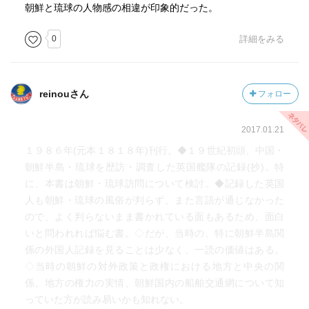
朝鮮と琉球の人物感の相違が印象的だった。
0
詳細をみる
reinouさん
フォロー
2017.01.21
１９８６年(元本１８１８年)刊行。◆１９世紀初頭、中国・
朝鮮半島・琉球を歴訪・調査した英国艦隊の記録(抄)。特
に、本書は朝鮮・琉球訪問について検討。◆記録した英国
人も朝鮮・琉球の風俗が判らず、また言語が通じなかった
ので、よく判らないまま書かれている面もあるため、面白
いと問われれば悩む書。◇だが、当時の、特に朝鮮半島関
係の外国人記録を見ることは少なく、一読の価値はある。
◇当時の朝鮮の対外政策と政権における地方と中央の関
係、地方の権力の実情、朝鮮国内の船舶交通網について知
っていた方が読み易いかも知れない。