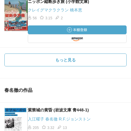
ニッポン縦断歩き旅 (小学館文庫)
クレイグマクラクラン 橋本恵
56
3.15
2
もっと見る
春名徹の作品
紫禁城の黄昏 (岩波文庫 青448-1)
入江曜子 春名徹 R.F.ジョンストン
205
3.32
13