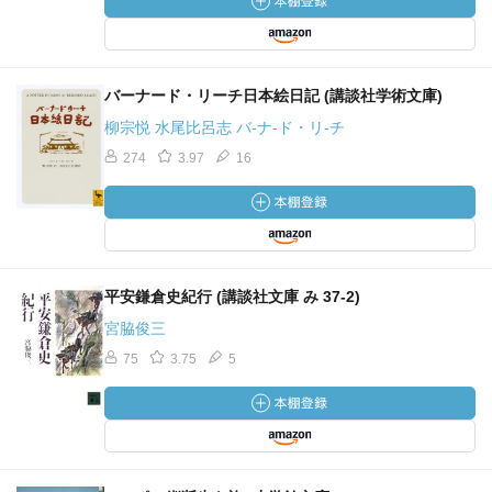
バーナード・リーチ日本絵日記 (講談社学術文庫)
柳宗悦 水尾比呂志 バ-ナ-ド・リ-チ
274
3.97
16
平安鎌倉史紀行 (講談社文庫 み 37-2)
宮脇俊三
75
3.75
5