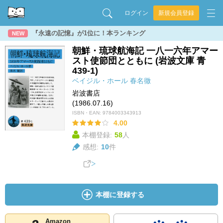
ログイン
新規会員登録
『永遠の記憶』が1位に！本ランキング
NEW
朝鮮・琉球航海記 一八一六年アマー
スト使節団とともに (岩波文庫 青
439-1)
ベイジル・ホール
春名徹
岩波書店
(1986.07.16)
ISBN・EAN:
9784003343913
4.00
本棚登録:
58
人
感想:
10
件
本棚に登録する
Amazon