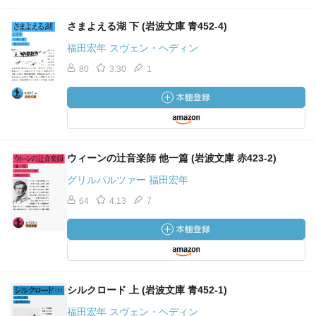
さまよえる湖 下 (岩波文庫 青452-4)
福田宏年 スヴェン・ヘディン
80
3.30
1
ウィーンの辻音楽師 他一篇 (岩波文庫 赤423-2)
グリルパルツァー 福田宏年
64
4.13
7
シルクロード 上 (岩波文庫 青452-1)
福田宏年 スヴェン・ヘディン