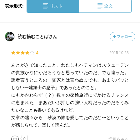
表示形式:
リスト
全文
読む摘むことばさん
フォロー
4
2015.10.23
あとがきで知ったこと。わたしもヘディンはスウェーデン
の貴族かなにかだろうなと思っていたのだ、でも違った。
訳者言うところの「貧家とは言わぬまでも、あまりパッと
しない一建築士の息子」であったとのこと。
にもかかわらず（？）数々の探検旅行にでかけるチャンス
に恵まれた、まあだいぶ押しの強い人柄だったのだろうみ
たいなことも書いてあるけれど。
文章の端々から、砂漠の旅を愛してたのだな〜ということ
が感じられて、楽しく読んだ。
0
詳細をみる