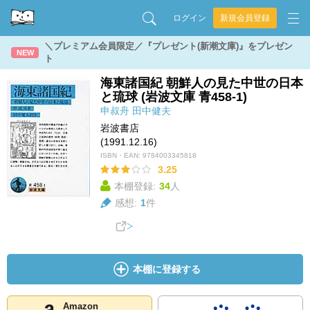
ログイン
新規会員登録
＼プレミアム会員限定／『プレゼント(新潮文庫)』をプレゼン
NEW
ト
海東諸国紀 朝鮮人の見た中世の日本
と琉球 (岩波文庫 青458-1)
申叔舟
田中健夫
岩波書店
(1991.12.16)
ISBN・EAN:
9784003345818
3.25
本棚登録:
34
人
感想:
1
件
本棚に登録する
Amazon