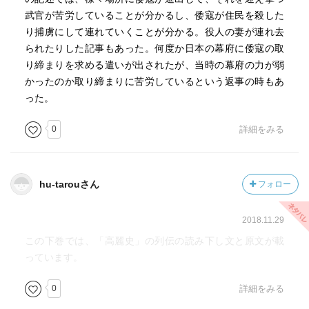
武官が苦労していることが分かるし、倭寇が住民を殺した
り捕虜にして連れていくことが分かる。役人の妻が連れ去
られたりした記事もあった。何度か日本の幕府に倭寇の取
り締まりを求める遣いが出されたが、当時の幕府の力が弱
かったのか取り締まりに苦労しているという返事の時もあ
った。
0
詳細をみる
hu-tarouさん
フォロー
2018.11.29
この下巻では、「高麗史」の列伝の読み下し文と原文が載
っています。
0
詳細をみる