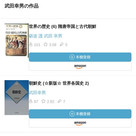
武田幸男の作品
世界の歴史 (6) 隋唐帝国と古代朝鮮
砺波 護 武田 幸男
101
3.08
5
朝鮮史 (☆新版☆ 世界各国史 2)
武田幸男
87
2.92
7