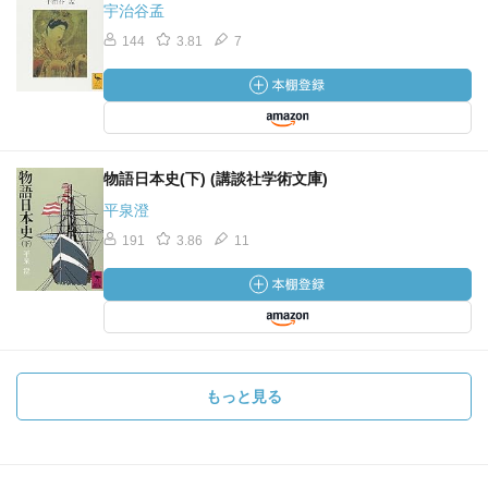
宇治谷孟
144
3.81
7
物語日本史(下) (講談社学術文庫)
平泉澄
191
3.86
11
もっと見る