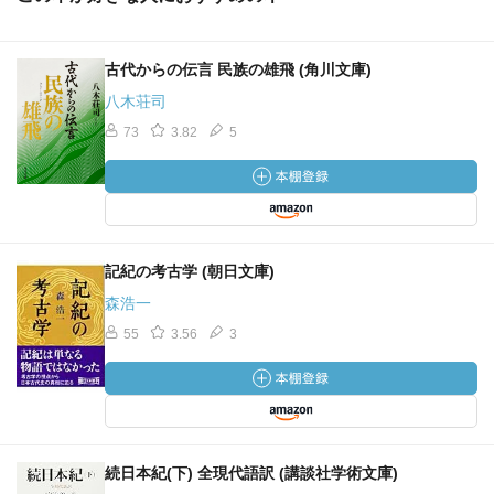
古代からの伝言 民族の雄飛 (角川文庫)
八木荘司
73
3.82
5
記紀の考古学 (朝日文庫)
森浩一
55
3.56
3
続日本紀(下) 全現代語訳 (講談社学術文庫)