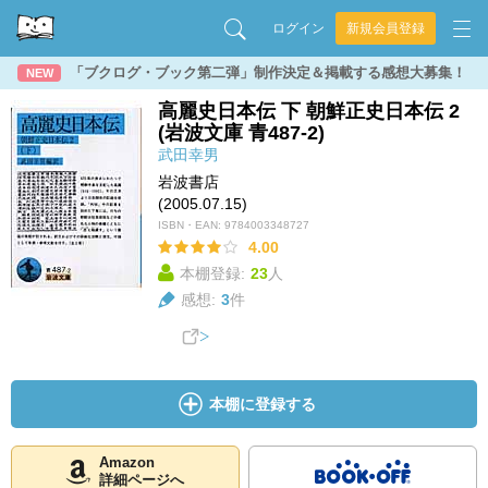
ログイン
新規会員登録
「ブクログ・ブック第二弾」制作決定＆掲載する感想大募集！
NEW
高麗史日本伝 下 朝鮮正史日本伝 2
(岩波文庫 青487-2)
武田幸男
岩波書店
(2005.07.15)
ISBN・EAN:
9784003348727
4.00
本棚登録:
23
人
感想:
3
件
本棚に登録する
Amazon
詳細ページへ