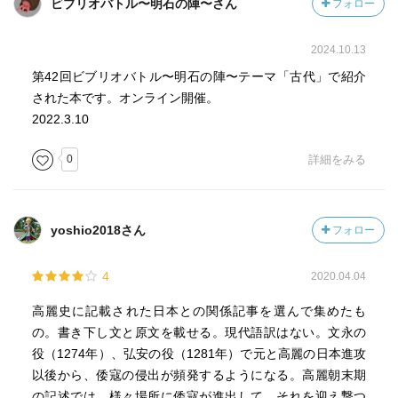
ビブリオバトル〜明石の陣〜さん
フォロー
2024.10.13
第42回ビブリオバトル〜明石の陣〜テーマ「古代」で紹介
された本です。オンライン開催。
2022.3.10
0
詳細をみる
yoshio2018さん
フォロー
4
2020.04.04
高麗史に記載された日本との関係記事を選んで集めたも
の。書き下し文と原文を載せる。現代語訳はない。文永の
役（1274年）、弘安の役（1281年）で元と高麗の日本進攻
以後から、倭寇の侵出が頻発するようになる。高麗朝末期
の記述では、様々場所に倭寇が進出して、それを迎え撃つ