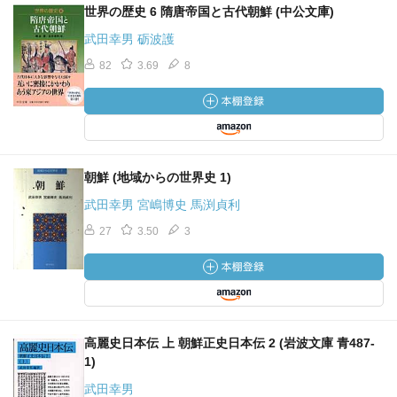
世界の歴史 6 隋唐帝国と古代朝鮮 (中公文庫)
武田幸男 砺波護
82
3.69
8
朝鮮 (地域からの世界史 1)
武田幸男 宮嶋博史 馬渕貞利
27
3.50
3
高麗史日本伝 上 朝鮮正史日本伝 2 (岩波文庫 青487-
1)
武田幸男