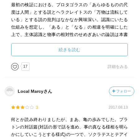
最初の検証における、プロタゴラスの「あらゆるものの尺
度は人間」とする説とヘラクレイトスの「万物は流転して
いる」とする説の批判はなかなか興味深い。認識にいたる
仕組みを想定し、「ある」と「なる」の相違を明確にした
上で、主体認識と物事の相対性のせめぎあいの論説は本書
の大いなる見どころだ。各人の感覚が違うからといってそ
の物自身が違うわけはない、しかも全ての物は流動的なも
続きを読む
のである、しかし、固定しなければ知識とはなりえないと
した上で、知識は感覚とは別のものとする。ところで、
17
詳細をみる
故・プロタゴラスが地面から首だけを出して本議論を聴き
に来るという風景はかなりシュール。（笑）２つ目の検証
では、真なる思いなしとは何か？というよりは、「そもそ
Local Marcyさん
フォロー
も虚偽の思いなし」が可能かを、「知っている／知ってい
ない」「感覚している／感覚していない」の組み合わせに
3
2017.08.13
よる正否分析に重きがおかれいて、「虚偽の思いなし」は
不可能との結論を得ている。しかしその後、「記憶違い」
何とか読み終わりましたが、まあ、亀の歩みでした。プラ
「勘違い」レベルにまで議論を辿っていくのはいいとし
トンの対話篇(対話の形で話を進め、事の真なる様相を明ら
て、「知っているのに知っていない」可能性の議論にまで
かにしていこうとする様式)の一つで、ソクラテスとテアイ
発展するのは少々広げ過ぎな感がある。そして、３つ目の