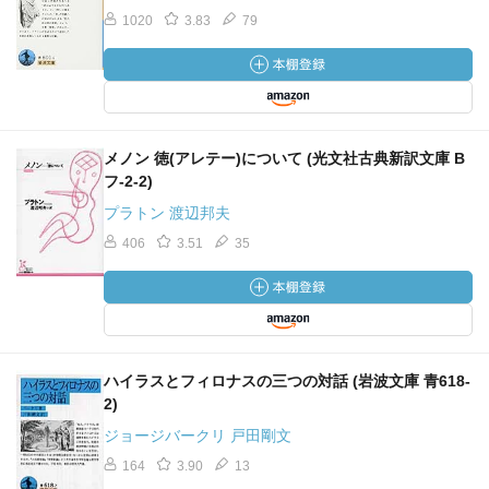
1020
3.83
79
メノン 徳(アレテー)について (光文社古典新訳文庫 B
フ-2-2)
プラトン 渡辺邦夫
406
3.51
35
ハイラスとフィロナスの三つの対話 (岩波文庫 青618-
2)
ジョージバークリ 戸田剛文
164
3.90
13