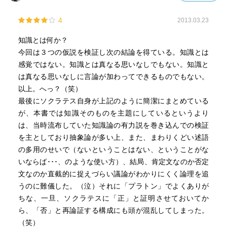
4
2013.03.23
知識とは何か？
今回は３つの仮説を検証し次の結論を得ている。知識とは
感覚ではない。知識とは真なる思いなしでもない。知識と
は真なる思いなしに言論が加わってできるものでもない。
以上。へっ？（笑）
最後にソクラテス自身が上記のように簡潔にまとめている
が、本書では知識そのものを主題にしているというより
は、当時流布していた知識論の有力説を巻き込んでの検証
を主としており抽象論が多い上、また、まわりくどい述語
の多用のせいで（ないということはない、ということがな
いならば･･･、のような使い方）、結局、肯定文なのか否定
文なのか直截的に捉えづらい議論がわかりにくく論理を追
うのに難儀した。（泣）それに「プラトン」でよくありが
ちな、一旦、ソクラテスに「正」と証明させておいてか
ら、「否」と再論証する構成にも頭が混乱してしまった。
（笑）