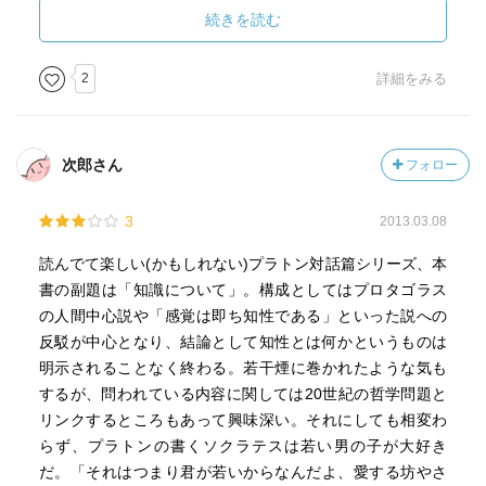
話篇も読みたいと思いました。但し、もう少し予習をして
続きを読む
から(笑)。
2
詳細をみる
次郎さん
フォロー
3
2013.03.08
読んでて楽しい(かもしれない)プラトン対話篇シリーズ、本
書の副題は「知識について」。構成としてはプロタゴラス
の人間中心説や「感覚は即ち知性である」といった説への
反駁が中心となり、結論として知性とは何かというものは
明示されることなく終わる。若干煙に巻かれたような気も
するが、問われている内容に関しては20世紀の哲学問題と
リンクするところもあって興味深い。それにしても相変わ
らず、プラトンの書くソクラテスは若い男の子が大好き
だ。「それはつまり君が若いからなんだよ、愛する坊やさ