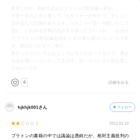
多分これが、初めて読んだプラトンの対話編（多分）。
大学一年のときに取っていたセミナーか何かで、すんごい
読み込んだ記憶があります。それこそ一言一句拾いだして
読む、いわゆる史料の読み方を習ったというか……おかげ
でプラトンの対話編を読むときに変な癖がついたんです
が、面白かったなー。色々。
若かったのでいろんなところに引っかかってるので、書き
込みが凄いことになってるはず。近いうちにまた読み直し
てみたいです。
0
詳細をみる
hjkhjk001さん
フォロー
2
2012.01.10
プラトンの書籍の中では議論は愚鈍だが、相対主義批判の