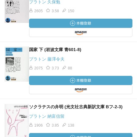
プラトン 久保勉
2605
3.58
150
国家 下 (岩波文庫 青601-8)
プラトン 藤澤令夫
2075
3.73
88
ソクラテスの弁明 (光文社古典新訳文庫 Bフ-2-3)
プラトン 納富信留
1906
3.85
138