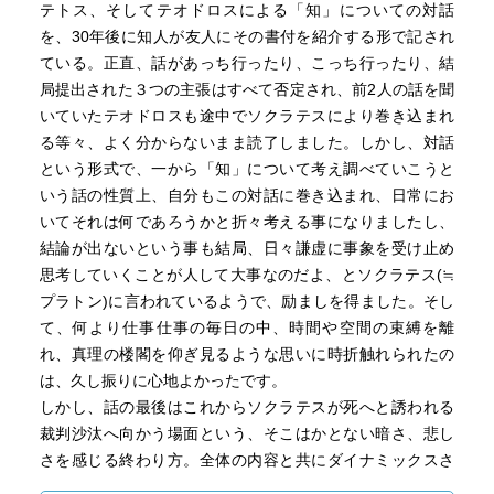
テトス、そしてテオドロスによる「知」についての対話
検証では言論＝言葉を、単語とその単語を構成するアルフ
を、30年後に知人が友人にその書付を紹介する形で記され
ァベットレベルにまで分解し、単純要素とそれの束になっ
ている。正直、話があっち行ったり、こっち行ったり、結
たものでの可知／不可知レベルの検証を行っているが、こ
局提出された３つの主張はすべて否定され、前2人の話を聞
れも少々度が過ぎているのではないか。（笑）
いていたテオドロスも途中でソクラテスにより巻き込まれ
プラトンの対話篇はソクラテスV.S.大物という議論の図式が
る等々、よく分からないまま読了しました。しかし、対話
とても面白いのだが、今回のテアイテトスの設定がかなり
という形式で、一から「知」について考え調べていこうと
若い「お坊っちゃん」であったためか、産婆であったとい
いう話の性質上、自分もこの対話に巻き込まれ、日常にお
う母親に習い大人向け産婆を自認するソクラテスの論証の
いてそれは何であろうかと折々考える事になりましたし、
独壇場の感があり、白熱した議論があまり見られなかった
結論が出ないという事も結局、日々謙虚に事象を受け止め
ところは少し拍子抜けがした。（笑）
思考していくことが人して大事なのだよ、とソクラテス(≒
プラトン)に言われているようで、励ましを得ました。そし
て、何より仕事仕事の毎日の中、時間や空間の束縛を離
れ、真理の楼閣を仰ぎ見るような思いに時折触れられたの
は、久し振りに心地よかったです。
しかし、話の最後はこれからソクラテスが死へと誘われる
裁判沙汰へ向かう場面という、そこはかとない暗さ、悲し
さを感じる終わり方。全体の内容と共にダイナミックスさ
も感じました。今度は『ソクラテスの弁明』を含めたの対