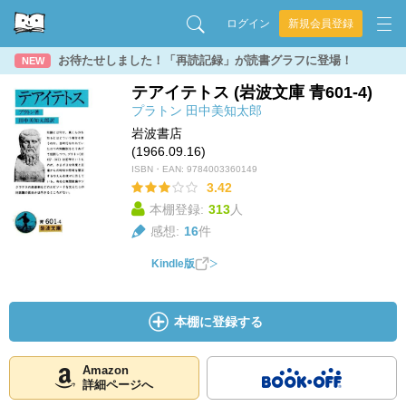
ログイン
新規会員登録
お待たせしました！「再読記録」が読書グラフに登場！
NEW
テアイテトス (岩波文庫 青601-4)
プラトン
田中美知太郎
岩波書店
(1966.09.16)
ISBN・EAN:
9784003360149
3.42
本棚登録:
313
人
感想:
16
件
Kindle版
本棚に登録する
Amazon
詳細ページへ