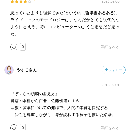
4
2023.02.05
思っていたよりも理解できた(というのは哲学書あるある)。
ライプニッツのモナドロジーは、なんだかとても現代的な
ように思える。特にコンピューターのような思想だど思っ
た。
0
詳細をみる
やすこさん
フォロー
2013.02.01
『ぼくらの頭脳の鍛え方』
書斎の本棚から百冊（佐藤優選）１６
宗教・哲学についての知識で、人間の本質を探究する
…個性を尊重しながら世界が調和する様子を描いた名著。
0
詳細をみる