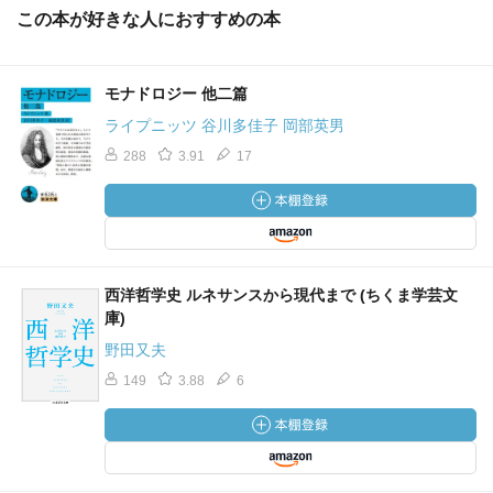
この本が好きな人におすすめの本
モナドロジー 他二篇
ライプニッツ 谷川多佳子 岡部英男
288
3.91
17
西洋哲学史 ルネサンスから現代まで (ちくま学芸文
庫)
野田又夫
149
3.88
6