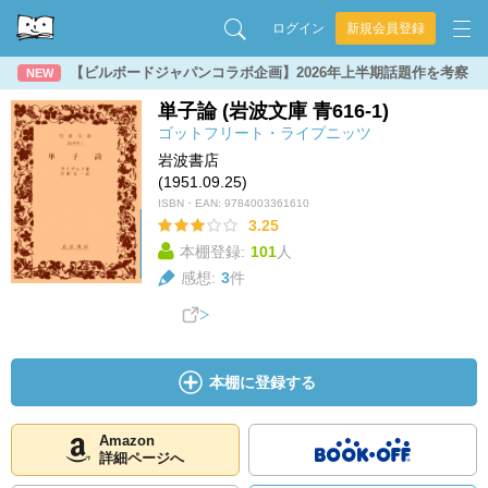
ログイン
新規会員登録
【ビルボードジャパンコラボ企画】2026年上半期話題作を考察
NEW
単子論 (岩波文庫 青616-1)
ゴットフリート・ライプニッツ
岩波書店
(1951.09.25)
ISBN・EAN:
9784003361610
3.25
本棚登録:
101
人
感想:
3
件
本棚に登録する
Amazon
詳細ページへ