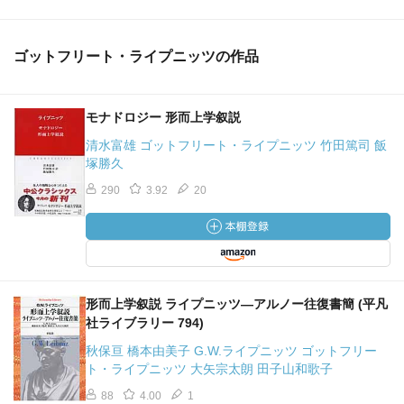
ゴットフリート・ライプニッツの作品
モナドロジー 形而上学叙説
清水富雄 ゴットフリート・ライプニッツ 竹田篤司 飯
塚勝久
290
3.92
20
形而上学叙説 ライプニッツ―アルノー往復書簡 (平凡
社ライブラリー 794)
秋保亘 橋本由美子 G.W.ライプニッツ ゴットフリー
ト・ライプニッツ 大矢宗太朗 田子山和歌子
88
4.00
1