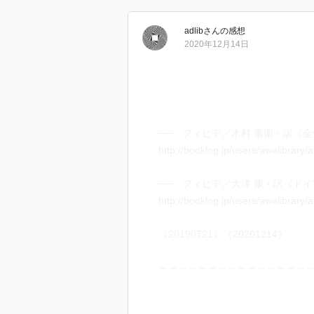
adlib
さん
の感想
2020年12月14日
── フィヒテ／木村 素衛・訳《全知
http://booklog.jp/users/awalibrary
── フィヒテ／大津 康・訳《ドイツ
http://booklog.jp/users/awalibrary
（20190721）（20201214）
～～～～～～～～～～～～～～～