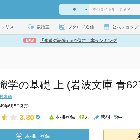
ックリスト
談話室
ブクログ通信
公式ショップ
『永遠の記憶』が1位に！本ランキング
NEW
学の基礎 上 (岩波文庫 青627
村素衛
949年6月5日発売)
3.80
本棚登録 :
49
人
感想 :
5
件
本棚に登録