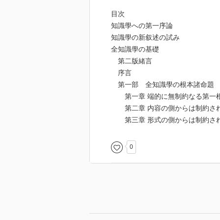
目次
知識學への第一序論
知識學の新叙述の試み
全知識學の基礎
第二版緒言
序言
第一部 全知識學の根本諸命題
第一章 端的に無制約なる第一
第二章 内容の側からは制約され
第三章 形式の側からは制約され
0