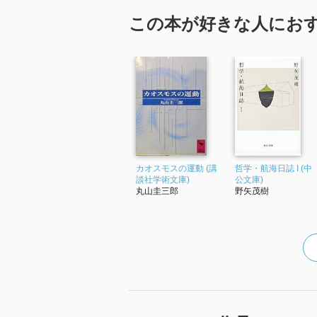
この本が好きな人にお
カオスモスの運動 (講
哲学・航海日誌 I (中
談社学術文庫)
公文庫)
丸山圭三郎
野矢茂樹