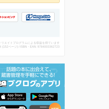
ィリエイトプログラムによる収益を得ています
・本 (152ページ) / ISBN・EAN: 9784003362723