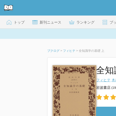
トップ
新刊ニュース
ランキング
ブ
ブクログ
>
フィヒテ
>
全知識学の基礎 上
全知識
フィヒテ
木
岩波書店
(1