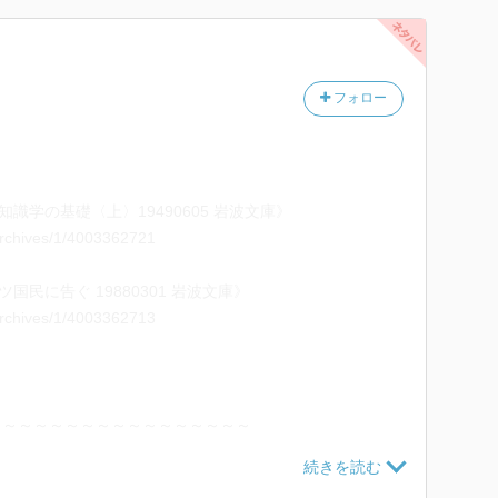
フォロー
識学の基礎〈上〉19490605 岩波文庫》
/archives/1/4003362721
国民に告ぐ 19880301 岩波文庫》
/archives/1/4003362713
～～～～～～～～～～～～～～～～～