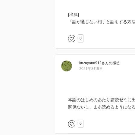
[出典]
「話が通じない相手と話をする方法
0
kazuyana912
さん
の感想
2021年3月9日
本論のはじめのあたり講読ゼミに
関係ないし、まあ読めるようにな
0