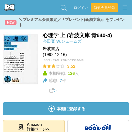
ログイン
新規会員登録
＼プレミアム会員限定／『プレゼント(新潮文庫)』をプレゼン
NEW
ト
心理学 上 (岩波文庫 青640-4)
今田寛
W.ジェームズ
岩波書店
(1992.12.16)
ISBN・EAN:
9784003364048
3.52
本棚登録:
126
人
感想:
7
件
本棚に登録する
Amazon
詳細ページへ