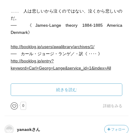
…… 人は悲しいから泣くのではない、泣くから悲しいの
だ。
── 《James-Lange theory 1884-1885 America
Denmark》
http://booklog.jp/users/awalibrary/archives/1/
── カール・ジョージ・ランゲ／・訳《 ‥‥ 》
http://booklog.jp/entry?
keyword=Carl+Georg+Lange&service_id=1&index=All
Lange, Carl Georg 18341204 Denmark 19000529 65
／
続きを読む
◇
0
詳細をみる
一緒に住んでいた猫が突如事故で逝去。泣かないで思い
出すのはいつ
yanaokさん
フォロー
ごろ？