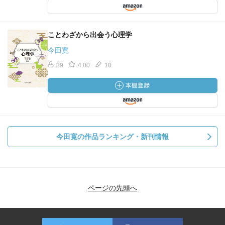
ことわざから出会う心理学
今田寛
39
4.00
10
今田寛の作品ランキング・新刊情報
ページの先頭へ