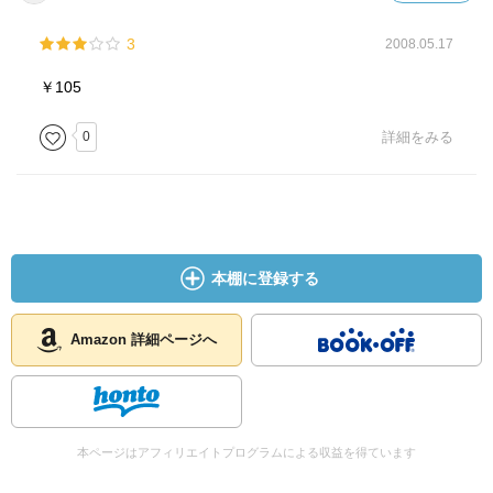
3
2008.05.17
http://q.hatena.ne.jp/1373585923#a1207597
（No.1
20130712 15:25:40）
￥105
人は悲しいから泣くのではない、泣くから悲しいのだ
0
詳細をみる
（James-Lange）。
…… 犬は三日飼えば三年恩を忘れない⇔猫は三年飼って
も三日で忘れる。
http://q.hatena.ne.jp/1127311932#a409436
（No.12
20050923 14:15:09）
本棚に登録する
人の噂も七十五日で、忘れられる（一説に、５分の一年
とも）。
Amazon 詳細ページへ
http://cinema.pia.co.jp/news/161247/52421/
永作 博美・
主演
── 伊吹 有喜《四十九日のレシピ 20100217 ポプラ社》
本ページはアフィリエイトプログラムによる収益を得ています
（20130712）