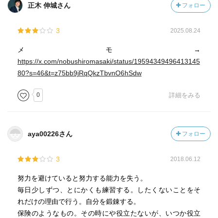
正木 伸城さん
フォロー
3
2025.08.24
メモ→
https://x.com/nobushiromasaki/status/19594349496413145
80?s=46&t=z75bb9jRqQkzTbvnO6hSdw
0
詳細をみる
aya00226さん
フォロー
3
2018.06.12
努力を避けていると努力する能力を失う。
毎日少しずつ、とにかくも練習する。したくないことをそ
れだけの理由で行う。自分を鍛錬する。
保険のようなもの。その時にや役立たないが、いつか役立