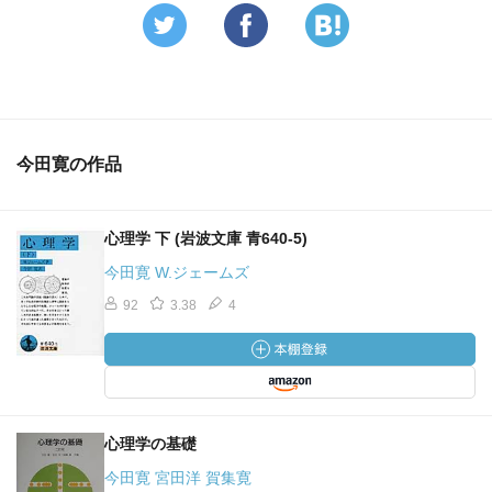
今田寛の作品
心理学 下 (岩波文庫 青640-5)
今田寛 W.ジェームズ
92
3.38
4
心理学の基礎
今田寛 宮田洋 賀集寛