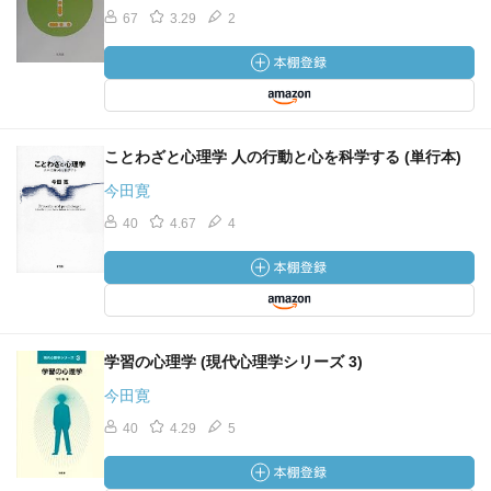
67
3.29
2
ことわざと心理学 人の行動と心を科学する (単行本)
今田寛
40
4.67
4
学習の心理学 (現代心理学シリーズ 3)
今田寛
40
4.29
5