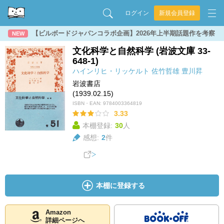
ログイン
新規会員登録
【ビルボードジャパンコラボ企画】2026年上半期話題作を考察
NEW
文化科学と自然科学 (岩波文庫 33-
648-1)
ハインリヒ・リッケルト
佐竹哲雄
豊川昇
岩波書店
(1939.02.15)
ISBN・EAN:
9784003364819
3.33
本棚登録:
30
人
感想:
2
件
本棚に登録する
Amazon
詳細ページへ