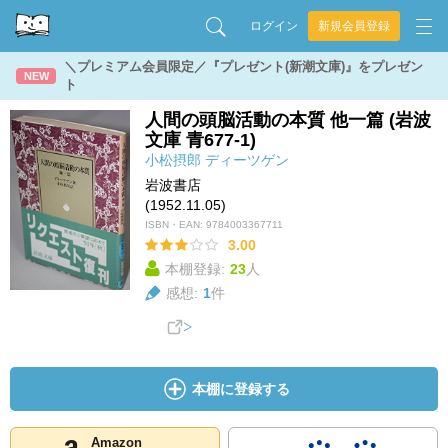
ログイン
新規会員登録
＼プレミアム会員限定／『プレゼント(新潮文庫)』をプレゼン
NEW
ト
人間の頭脳活動の本質 他一篇 (岩波
文庫 青677-1)
小松摂郎
ディーツゲン
岩波書店
(1952.11.05)
ISBN・EAN:
9784003367711
3.00
本棚登録:
23
人
感想:
1
件
本棚に登録する
Amazon