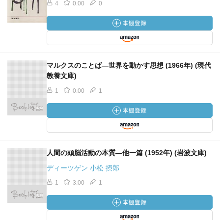
4
0.00
0
マルクスのことば―世界を動かす思想 (1966年) (現代
教養文庫)
1
0.00
1
人間の頭脳活動の本質―他一篇 (1952年) (岩波文庫)
ディーツゲン 小松 摂郎
1
3.00
1