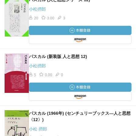
小松摂郎
20
3.00
3
パスカル (新装版 人と思想 12)
小松摂郎
5
0.00
0
パスカル (1966年) (センチュリーブックス―人と思想
〈12〉)
小松 摂郎