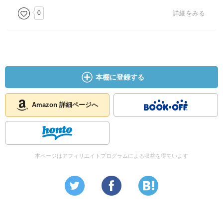
ギュイヨーがこのような手法を採ったのは、時代背景も大
0
詳細をみる
きく関連するように思えます。
「自由と正義を求める民衆を念頭にしてものを考えた」
（あとがき参照）ギュイヨーの著作。チャレンジしてみる
価値はあるのではないでしょうか。
本棚に登録する
Amazon 詳細ページへ
本ページはアフィリエイトプログラムによる収益を得ています