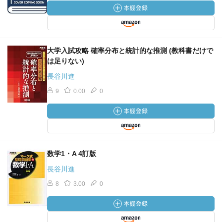
大学入試攻略 確率分布と統計的な推測 (教科書だけで
は足りない)
長谷川進
9
0.00
0
数学1・A 4訂版
長谷川進
8
3.00
0