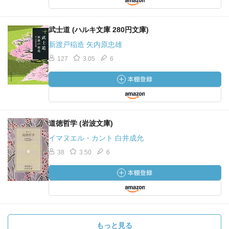
武士道 (ハルキ文庫 280円文庫)
新渡戸稲造 矢内原忠雄
127
3.05
6
道徳哲学 (岩波文庫)
イマヌエル・カント 白井成允
38
3.50
6
もっと見る