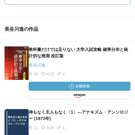
長谷川進の作品
教科書だけでは足りない 大学入試攻略 確率分布と統
計的な推測 改訂版
長谷川進
18
4.33
2
神もなく主人もなく〈1〉―アナキズム・アンソロジ
ー (1973年)
11
3.00
1