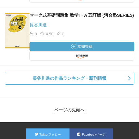
マーク式基礎問題集 数学I・A 五訂版 (河合塾SERIES)
長谷川進
8
4.50
0
長谷川進の作品ランキング・新刊情報
ページの先頭へ
Twitterフォロー
Facebookページ