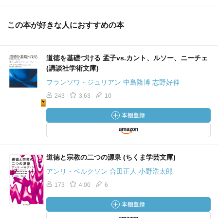
この本が好きな人におすすめの本
道徳を基礎づける 孟子vs.カント、ルソー、ニーチェ
(講談社学術文庫)
フランソワ・ジュリアン 中島隆博 志野好伸
243
3.63
10
道徳と宗教の二つの源泉 (ちくま学芸文庫)
アンリ・ベルクソン 合田正人 小野浩太郎
173
4.00
6