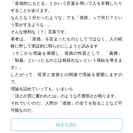
「道徳的にもとる」とかいう言葉を用いて人を非難したり
することがあります。
なんとなく分かったような、でも「道徳」って何だ？とい
う気がするような…。
そんな便利な（？）言葉です。
著者は、「道徳」を定まったものとしてではなく、人の経
験に即して実証的に明らかにしようと試みます
（そこから理論を展開し、道徳の性質として、「義務」
「制裁」といったものとは相容れないという帰結を導きま
す）。
したがって、現実と道徳との関連で理論を展開しますの
で、
理論を詰めていっても、いまいち
「頂上が雲に覆われた山」のような不透明さが残ります。
それでいいのだ、人間が「道徳」の全てを知ることなど不
可能なのだ、
と言われてしまえばそれまでなのですが。
私自身の印象としては、「道徳」を画定されるよりは、よ
続きを読む
ほど好印象をもちました。