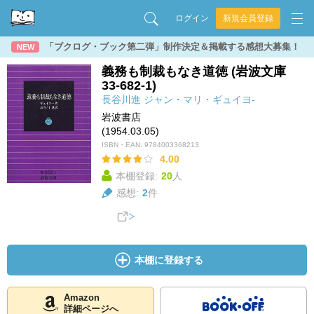
ログイン
新規会員登録
「ブクログ・ブック第二弾」制作決定＆掲載する感想大募集！
NEW
義務も制裁もなき道徳 (岩波文庫
33-682-1)
長谷川進
ジャン・マリ・ギュイヨ-
岩波書店
(1954.03.05)
ISBN・EAN:
9784003368213
4.00
本棚登録:
20
人
感想:
2
件
本棚に登録する
Amazon
詳細ページへ