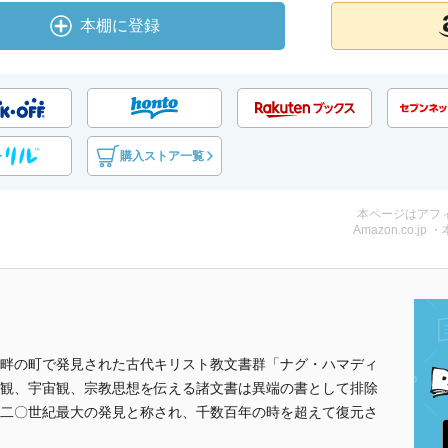
本棚に登録
購入ストア一覧
本ページはアフ
Amazon.co.jp 
畔の町で発見された古代キリスト教文書群「ナグ・ハマディ
観、宇宙観、宗教思想を伝える諸文書は異端の書として排除
二〇世紀最大の発見と称され、千数百年の時を超えて復元さ