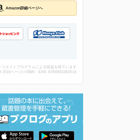
Amazon詳細ページへ
ィリエイトプログラムによる収益を得ています
・本 (510ページ) / ISBN・EAN: 9784003382516