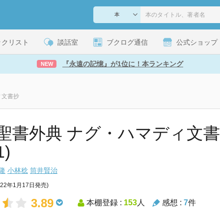
ックリスト
談話室
ブクログ通信
公式ショップ
『永遠の記憶』が1位に！本ランキング
NEW
ィ文書抄
聖書外典 ナグ・ハマディ文書抄
1)
隆
小林稔
筒井賢治
022年1月17日発売)
3.89
本棚登録 :
153
人
感想 :
7
件