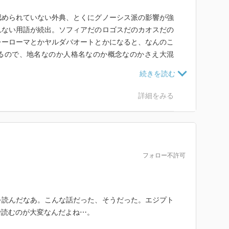
認められていない外典、とくにグノーシス派の影響が強
れない用語が続出。ソフィアだのロゴスだのカオスだの
レーローマとかヤルダバオートとかになると、なんのこ
るので、地名なのか人格名なのか概念なのかさえ大混
ことは「ヤバオ」と勝手に省略（ヤハ男みたいなも
詳細をみる
らコプト語（エジプト語）に翻訳されたものなので、今
キ表現（失敬）も頻出、そもそも原文の意味がとれない部
解。
るし、読み進めていくうちになんとなくグノーシス的な
フォロー不許可
るようにはなってくる。個人的にはまっとうなキリスト
うが面白い。
を読んだなあ。こんな話だった、そうだった。エジプト
で読むのが大変なんだよね⋯。