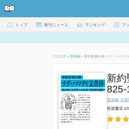
トップ
新刊ニュース
ランキング
ブ
ブクログ
>
荒井献
>
新約聖書外典 ナグ・ハマデ
新約
825-
荒井献
大貫
岩波書店
(2