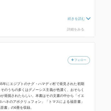
詳細をみる
フォロー
45年にエジプトのナグ・ハマディ村で発見された初期
。そのうちの多くはグノーシス主義が色濃く、おそらく
のが発掘されたらしい。本書はその文書の中から「イエ
ヨハネのアポクリュフォン」「トマスによる福音書」
音書」の6冊を収録。