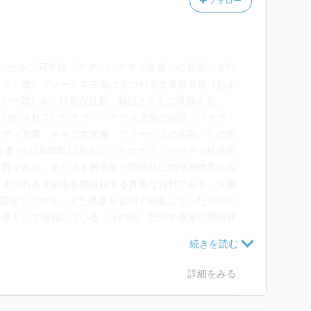
フォロー
たパピルス写本群「ナグ・ハマディ文書」の抄訳。古代
リスト教）グノーシス主義にまつわる文章群五篇（およ
より一篇）を、詳細な注釈・解説とともに収録する。
て刊行されていたナグ・ハマディ文書の邦訳（『ナグ・
マディ文書 チャコス文書 グノーシスの変容』）の文
書とは1945年12月エジプトのナグ・ハマディ村近郊
本群であり、キリスト教発生と同時代に地中海世界に広
にまつわる文献を多数収録する貴重な資料である。文庫
を選抜しており、また異版を並列で掲載していたものに
基準として収録している（その他、訳注や巻末の用語解
る）。
マディ文書（およびチャコス文書）に収められたグノー
ーシス主義（キリスト教の影響を受けたグノーシス思
詳細をみる
代表的な六篇である。即ち、先行するグノーシス主義文
スト教的に語りなおした『イエスの知恵』、敵対者への