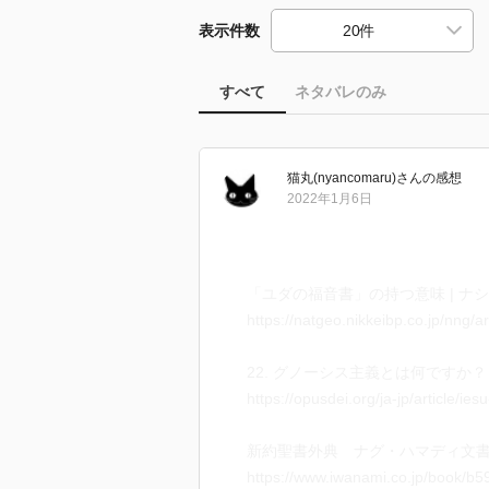
表示件数
すべて
ネタバレのみ
猫丸(nyancomaru)
さん
の感想
2022年1月6日
「ユダの福音書」の持つ意味 | ナショ
https://natgeo.nikkeibp.co.jp/nng/a
22. グノーシス主義とは何ですか？
https://opusdei.org/ja-jp/article/ie
新約聖書外典 ナグ・ハマディ文書抄
https://www.iwanami.co.jp/book/b5