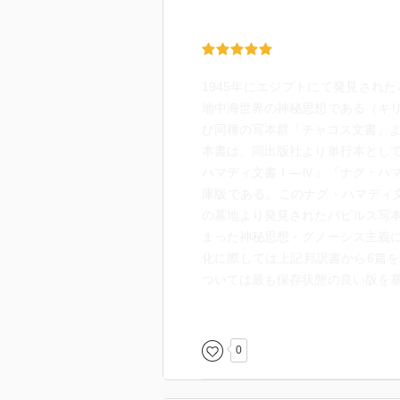
1945年にエジプトにて発見され
地中海世界の神秘思想である（キ
び同種の写本群「チャコス文書」
本書は、同出版社より単行本とし
ハマディ文書Ⅰ―Ⅳ』『ナグ・ハ
庫版である。このナグ・ハマディ文
の墓地より発見されたパピルス写
まった神秘思想・グノーシス主義
化に際しては上記邦訳書から6篇
ついては最も保存状態の良い版を
説では縮小や一部内容の削除があ
本書で取り扱う文章は、ナグ・ハ
シス文書のうち「キリスト教グノ
0
想）の文書」「新約聖書外典」の
書（『エウグノストス』）をキリ