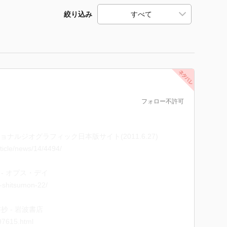
絞り込み
フォロー不許可
ナルジオグラフィック日本版サイト(2011.6.27)
rticle/news/14/4494/
 - オプス・デイ
su-shitsumon-22/
 - 岩波書店
97615.html