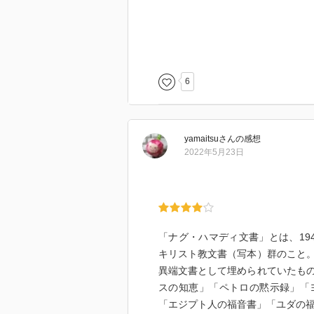
6
yamaitsu
さん
の感想
2022年5月23日
「ナグ・ハマディ文書」とは、19
キリスト教文書（写本）群のこと
異端文書として埋められていたも
スの知恵」「ペトロの黙示録」「
「エジプト人の福音書」「ユダの福