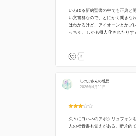
いわゆる新約聖書の中でも正典と
い文書群なので、とにかく聞きな
はわかるけど、アイオーンとかプ
っちゃ。しかも擬人化されたりす
乱。とりあえずヤルダバオートの
ん）。
3
古さに加えて、当時ギリシャ語か
でいうGoogle翻訳的なトンチ
分も多々あり、全体的にかなり難
しのぶ
さん
の感想
2026年4月11日
とはいえ巻末に用語集もついてい
世界観や思想はうっすら理解でき
教の教えよりも、グノーシスのほ
久々にヨハネのアポクリュフォン
人の福音書も覚えがある。断片的