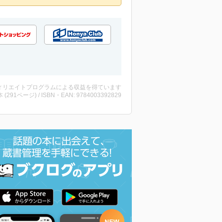
ィリエイトプログラムによる収益を得ています
・本 (291ページ) / ISBN・EAN: 9784003392829