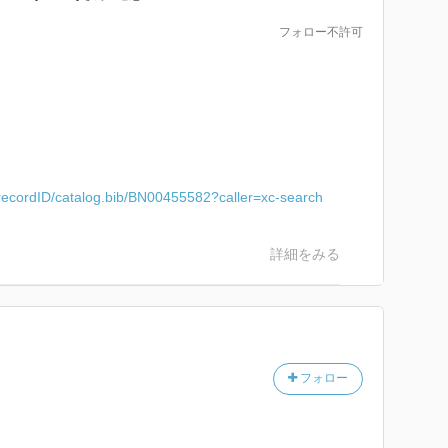
（小中学生でも聞いたことのありそうな）科学者は出
フォロー不許可
た科学者として日本人の名前が数名出てきます。どこで
みてください。
おもしろなあ。
/recordID/catalog.bib/BN00455582?caller=xc-search
詳細をみる
フォロー