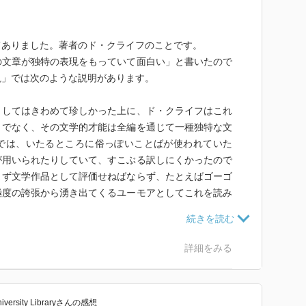
ありました。著者のド・クライフのことです。
文章が独特の表現をもっていて面白い」と書いたので
説」では次のような説明があります。
してはきわめて珍しかった上に、ド・クライフはこれ
りでなく、その文学的才能は全編を通じて一種独特な文
では、いたるところに俗っぽいことばが使われていた
が用いられたりしていて、すこぶる訳しにくかったので
まず文学作品として評価せねばならず、たとえばゴーゴ
極度の誇張から湧き出てくるユーモアとしてこれを読み
・クライフの苦心もあたら水泡に帰してしまうというべ
詳細をみる
読む自伝なんですよ。
読んでいたわたしは、「いつかまた読みたくなるだろ
ってしまいました。
sity Library
さん
の感想