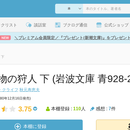
ックリスト
談話室
ブクログ通信
公式ショップ
＼プレミアム会員限定／『プレゼント(新潮文庫)』をプレゼン
NEW
 下
の狩人 下 (岩波文庫 青928-2
・クライフ
秋元寿恵夫
980年12月16日発売)
3.75
本棚登録 :
110
人
感想 :
7
件
本棚に登録