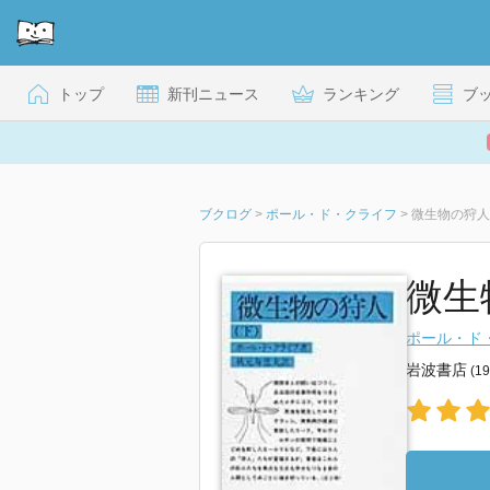
トップ
新刊ニュース
ランキング
ブ
ブクログ
>
ポール・ド・クライフ
>
微生物の狩人
微生物
ポール・ド
岩波書店
(1