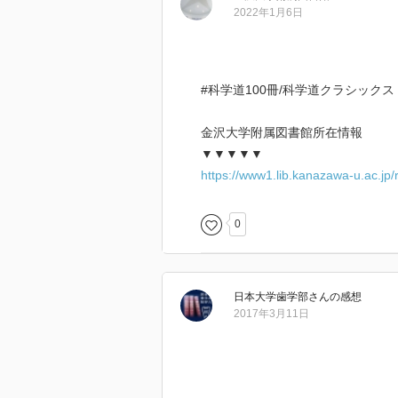
2022年1月6日
さて、下巻には、上巻ほど有名な
てきません。ただ、協力してくれ
でてくるか、楽しみにして読んで
いやー、こういう伝記があるって
#科学道100冊/科学道クラシックス
金沢大学附属図書館所在情報
▼▼▼▼▼
https://www1.lib.kanazawa-u.ac.jp
0
日本大学歯学部
さん
の感想
2017年3月11日