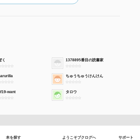
ぼく
1378895番目の読書家
arurilla
ちゅうちゅうけんけん
nf19-want
タロウ
本を探す
ようこそブクログへ
サポート