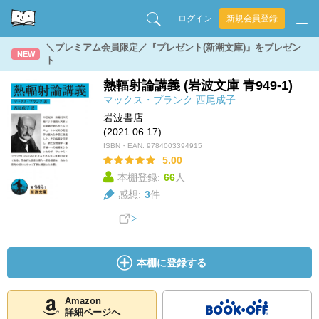
ログイン
新規会員登録
＼プレミアム会員限定／『プレゼント(新潮文庫)』をプレゼン
NEW
ト
熱輻射論講義 (岩波文庫 青949-1)
マックス・プランク
西尾成子
岩波書店
(2021.06.17)
ISBN・EAN:
9784003394915
5.00
本棚登録:
66
人
感想:
3
件
本棚に登録する
Amazon
詳細ページへ