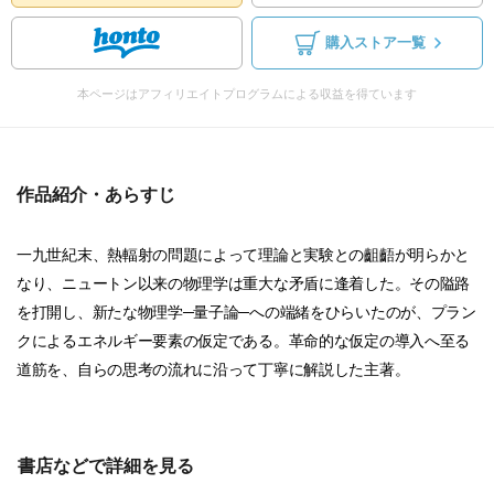
購入ストア一覧
本ページはアフィリエイトプログラムによる収益を得ています
作品紹介・あらすじ
一九世紀末、熱輻射の問題によって理論と実験との齟齬が明らかと
なり、ニュートン以来の物理学は重大な矛盾に逢着した。その隘路
を打開し、新たな物理学─量子論─への端緒をひらいたのが、プラン
クによるエネルギー要素の仮定である。革命的な仮定の導入へ至る
道筋を、自らの思考の流れに沿って丁寧に解説した主著。
書店などで詳細を見る