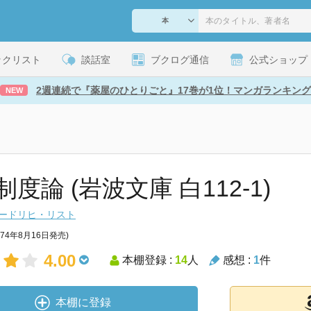
ックリスト
談話室
ブクログ通信
公式ショップ
2週連続で『薬屋のひとりごと』17巻が1位！マンガランキング
NEW
度論 (岩波文庫 白112-1)
ードリヒ・リスト
974年8月16日発売)
4.00
本棚登録 :
14
人
感想 :
1
件
本棚に登録