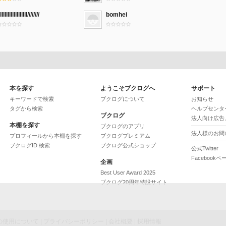
IIIIIIIIllllllllll////////
bomhei
本を探す
ようこそブクログへ
サポート
キーワードで検索
ブクログについて
お知らせ
タグから検索
ヘルプセンタ
ブクログ
法人向け広告
本棚を探す
ブクログのアプリ
法人様のお問
プロフィールから本棚を探す
ブクログプレミアム
ブクログID 検索
ブクログ公式ショップ
公式Twitter
Facebookペ
企画
Best User Award 2025
ブクログ20周年特設サイト
ieの使用について
|
プライバシーポリシー
|
会社概要
|
採用情報