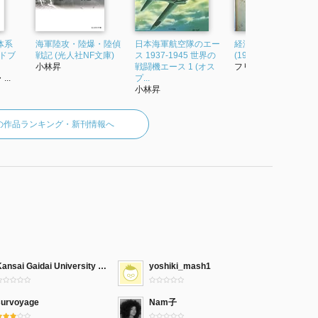
体系
海軍陸攻・陸爆・陸偵
日本海軍航空隊のエー
経済学の国民的体系
ドブ
戦記 (光人社NF文庫)
ス 1937-1945 世界の
(1970年)
小林昇
戦闘機エース 1 (オス
フリードリッヒ・...
..
プ...
小林昇
の作品ランキング・新刊情報へ
Kansai Gaidai University Library & Media Center
yoshiki_mash1
survoyage
Nam子