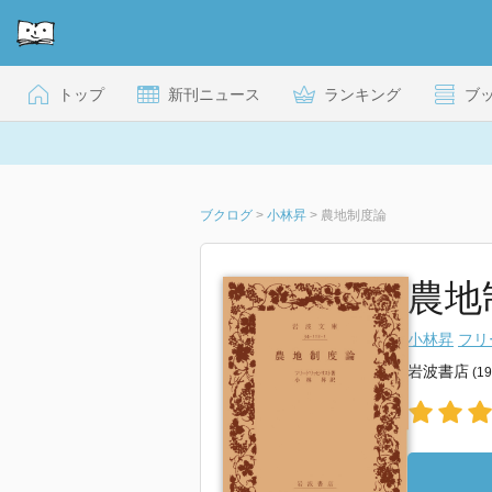
トップ
新刊ニュース
ランキング
ブ
ブクログ
>
小林昇
>
農地制度論
農地制
小林昇
フリ
岩波書店
(1