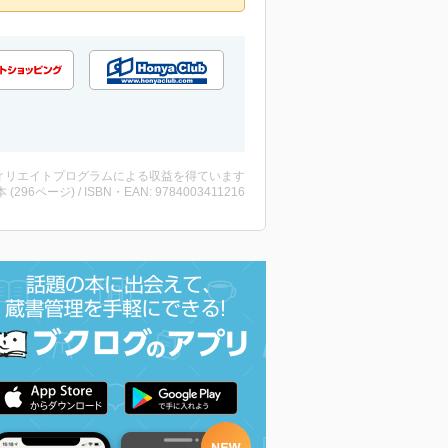
ィリエイトプログラムによる収益を得ています
・本 (296ページ) / ISBN・EAN: 9784003411216