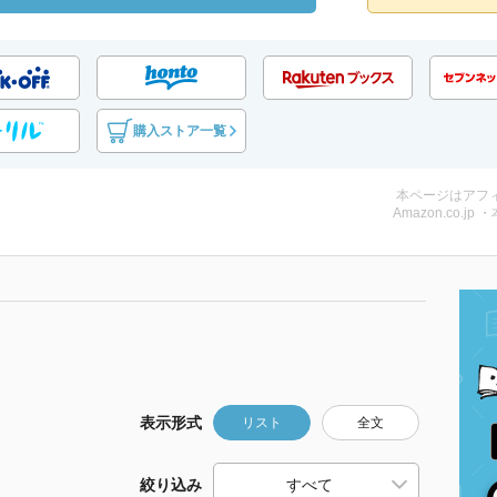
購入ストア一覧
本ページはアフ
Amazon.co.jp 
表示形式
リスト
全文
絞り込み