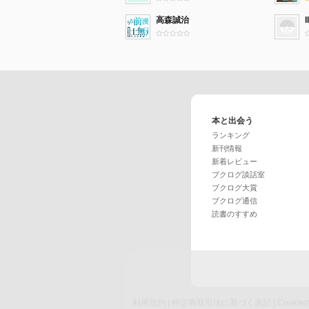
高森誠治
II
本と出会う
ランキング
新刊情報
新着レビュー
ブクログ談話室
ブクログ大賞
ブクログ通信
読書のすすめ
利用規約
|
特定商取引法に基づく表記
|
Cook