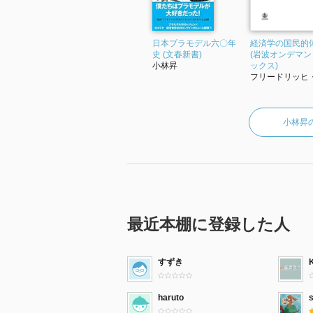
日本プラモデル六〇年
経済学の国民的
史 (文春新書)
(岩波オンデマン
小林昇
ックス)
フリードリッヒ・.
小林昇
最近本棚に登録した人
すずき
haruto