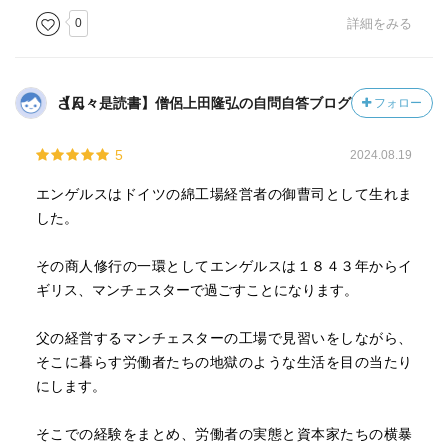
0
詳細をみる
【日々是読書】僧侶上田隆弘の自問自答ブログさん
フォロー
5
2024.08.19
エンゲルスはドイツの綿工場経営者の御曹司として生れま
した。
その商人修行の一環としてエンゲルスは１８４３年からイ
ギリス、マンチェスターで過ごすことになります。
父の経営するマンチェスターの工場で見習いをしながら、
そこに暮らす労働者たちの地獄のような生活を目の当たり
にします。
そこでの経験をまとめ、労働者の実態と資本家たちの横暴