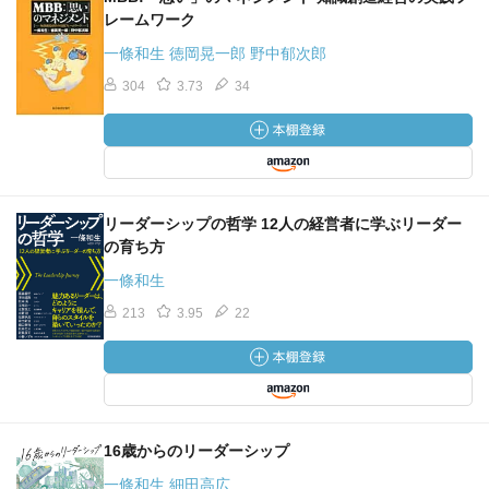
レームワーク
一條和生 徳岡晃一郎 野中郁次郎
304
3.73
34
リーダーシップの哲学 12人の経営者に学ぶリーダー
の育ち方
一條和生
213
3.95
22
16歳からのリーダーシップ
一條和生 細田高広