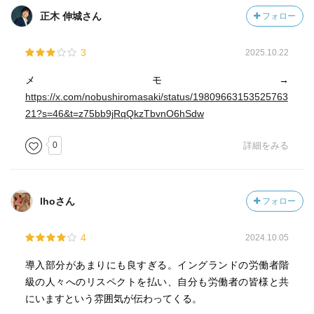
正木 伸城さん
フォロー
3
2025.10.22
メモ→
https://x.com/nobushiromasaki/status/19809663153525763
21?s=46&t=z75bb9jRqQkzTbvnO6hSdw
0
詳細をみる
lhoさん
フォロー
4
2024.10.05
導入部分があまりにも良すぎる。イングランドの労働者階
級の人々へのリスペクトを払い、自分も労働者の皆様と共
にいますという雰囲気が伝わってくる。