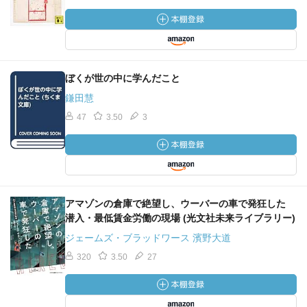
ぼくが世の中に学んだこと
鎌田慧
47
3.50
3
アマゾンの倉庫で絶望し、ウーバーの車で発狂した
潜入・最低賃金労働の現場 (光文社未来ライブラリー)
ジェームズ・ブラッドワース 濱野大道
320
3.50
27