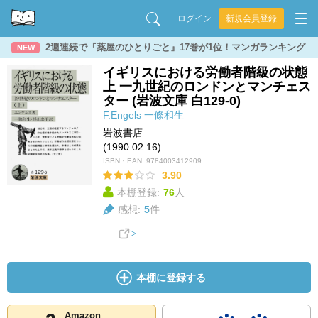
ログイン
新規会員登録
2週連続で『薬屋のひとりごと』17巻が1位！マンガランキング
NEW
イギリスにおける労働者階級の状態
上 一九世紀のロンドンとマンチェス
ター (岩波文庫 白129-0)
F.Engels
一條和生
岩波書店
(1990.02.16)
ISBN・EAN:
9784003412909
3.90
本棚登録:
76
人
感想:
5
件
本棚に登録する
Amazon