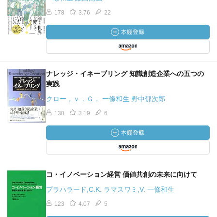
178
3.76
22
ナレッジ・イネーブリング 知識創造企業への五つの
実践
クロー，ｖ．Ｇ． 一條和生 野中郁次郎
130
3.19
6
コ・イノベーション経営 価値共創の未来に向けて
プラハラード,C.K. ラマスワミ,V. 一條和生
123
4.07
5