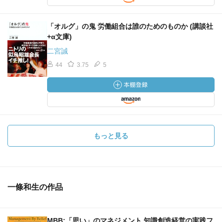
「オルグ」の鬼 労働組合は誰のためのものか (講談社
+α文庫)
二宮誠
44
3.75
5
もっと見る
一條和生の作品
MBB:「思い」のマネジメント 知識創造経営の実践フ