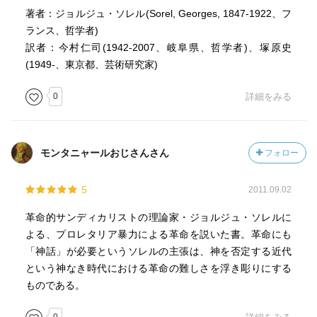
著者：ジョルジュ・ソレル(Sorel, Georges, 1847-1922、フ
ランス、哲学者)
訳者：今村仁司(1942-2007、岐阜県、哲学者)、塚原史
(1949-、東京都、芸術研究家)
0
詳細をみる
モンタニャールおじさんさん
フォロー
5
2011.09.02
革命的サンディカリストの理論家・ジョルジュ・ソレルに
よる、プロレタリア暴力による革命を説いた書。革命にも
「神話」が必要というソレルの主張は、神を否定する近代
という神なき時代における革命の難しさを浮き彫りにする
ものである。