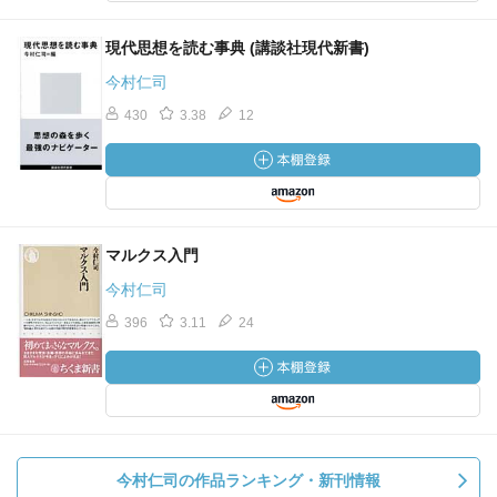
現代思想を読む事典 (講談社現代新書)
今村仁司
430
3.38
12
マルクス入門
今村仁司
396
3.11
24
今村仁司の作品ランキング・新刊情報