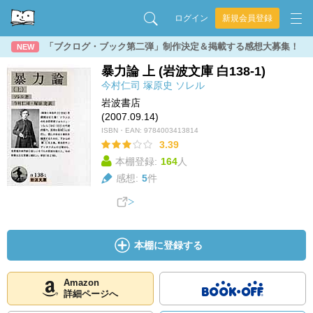
ログイン
新規会員登録
「ブクログ・ブック第二弾」制作決定＆掲載する感想大募集！
NEW
暴力論 上 (岩波文庫 白138-1)
今村仁司
塚原史
ソレル
岩波書店
(2007.09.14)
ISBN・EAN:
9784003413814
3.39
本棚登録:
164
人
感想:
5
件
本棚に登録する
Amazon
詳細ページへ