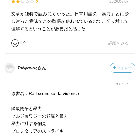
2
2026.05.07
文章が独特で読みにくかった。日常用語の「暴力」とは少
し違った意味でこの単語が使われているので、切り離して
理解するということが必要だと感じた
0
詳細をみる
Στέφανοςさん
フォロー
2019.02.25
原書名：Réflexions sur la violence
階級闘争と暴力
ブルジョワジーの頽廃と暴力
暴力に対する偏見
プロレタリアのストライキ