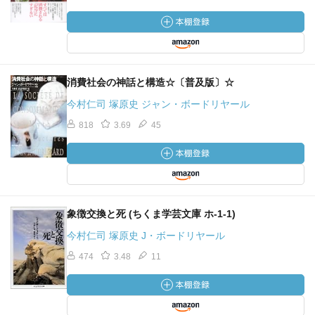
消費社会の神話と構造☆〔普及版〕☆
今村仁司 塚原史 ジャン・ボードリヤール
818
3.69
45
象徴交換と死 (ちくま学芸文庫 ホ-1-1)
今村仁司 塚原史 J・ボードリヤール
474
3.48
11