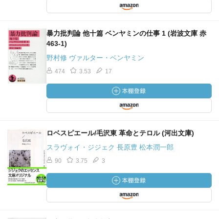
暴力批判論 他十篇 ベンヤミンの仕事 1 (岩波文庫 赤
463-1)
野村修 ヴァルター・ベンヤミン
474
3.53
17
ロベスピエール/毛沢東 革命とテロル (河出文庫)
スラヴォイ・ジジェク 長原豊 松本潤一郎
90
3.75
3