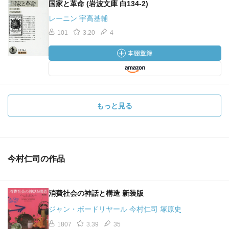
国家と革命 (岩波文庫 白134-2)
レーニン 宇高基輔
101
3.20
4
もっと見る
今村仁司の作品
消費社会の神話と構造 新装版
ジャン・ボードリヤール 今村仁司 塚原史
1807
3.39
35