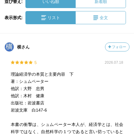
並び替え:
いいね順
新着順
表示形式:
リスト
全文
横さん
フォロー
5
2026.07.18
理論経済学の本質と主要内容 下
著：シュムペーター
他訳：大野 忠男
他訳：木村 健康
出版社：岩波書店
岩波文庫 白147-6
本書の衝撃は、シュムペーター本人が、経済学とは、社会
科学ではなく、自然科学の１つであると言い切っていると