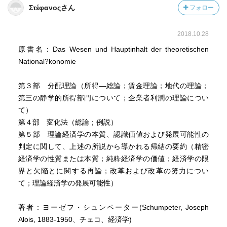
て、不完全な理論の定型化の核心について、明確な洞察を
Στέφανοςさん
フォロー
行えといっている
2018.10.28
価格理論の章にて、何ら論理的誤謬を含まないが故に、理
論的に正当である成果であっても、有用と認められないの
原書名：Das Wesen und Hauptinhalt der theoretischen
であれば対象としない
National?konomie
その成果はあまりにも現実から乖離しているのであり、純
粋経済学の範疇とはあくまでも有用性のみだけであるか
第３部 分配理論（所得―総論；賃金理論；地代の理論；
ら。
第三の静学的所得部門について；企業者利潤の理論につい
て）
核心は、理論の検証であり、その答えは変化法にある
第４部 変化法（総論；例説）
第５部 理論経済学の本質、認識価値および発展可能性の
変化法とは、差分と、偏微分、そしてテーラー級数で、表
判定に関して、上述の所説から導かれる帰結の要約（精密
現された数学モデルであると推定する
経済学の性質または本質；純粋経済学の価値；経済学の限
界と欠陥とに関する再論；改革および改革の努力につい
差分と偏微分とを含んだ数学モデルを変化法と称している
て；理論経済学の発展可能性）
と勝手に理解しました。
著者：ヨーゼフ・シュンペーター(Schumpeter, Joseph
短い期間での変化を置いているのは、微分可能である区間
Alois, 1883-1950、チェコ、経済学)