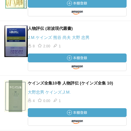
＜上巻＞
序文
第１部 基礎理論
人物評伝 (岩波現代叢書)
J.M.ケインズ 熊谷 尚夫 大野 忠男
第１章 序論
8
2.00
1
第２章 われわれの理論の出発点
第３章 交換関係
第４章 交換関係はいかにして最もよく把握されるかとい
う問題の考究、および他の若干の論点
第５章 われわれの手順に対する追加的注解
ケインズ全集10巻 人物評伝 (ケインズ全集 10)
第６章 方法論的個人主義
第７章 価値概念について
大野忠男 ケインズ,J.M.
4
0.00
1
第２部 静学的均衡の問題
第１編