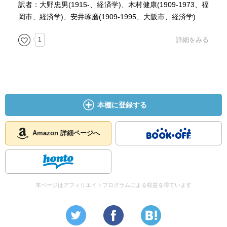
が極小でなければならないからではないかと考える
訳者：大野忠男(1915-、経済学)、木村健康(1909-1973、福
２パラメータ間での関係は偏微分で表現し、全体の傾向
岡市、経済学)、安井琢磨(1909-1995、大阪市、経済学)
は、全微分であらわす
1
詳細をみる
成果としての帰着は、テーラー級数として、微細部の剰余
項は控除されたものとして取り扱われる
すくなくとも、シュムペーターは、道具として、多変数の
微積分を含む解析学を明確に認知していた。
本棚に登録する
もっとも、観測によって得らえる数値は、離散的であり、
その近似から得られる変化が、常に微分可能であるかとい
Amazon 詳細ページへ
う基礎的な前提には触れられていない。
上記に関する議論は、静学と表現されていて、後段につい
ては、動学の記述がある
本ページはアフィリエイトプログラムによる収益を得ています
次の数学的モデルのことを示唆しているのでしょうか。
静学においては顧慮することが得なかった諸契機についえ