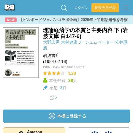
ログイン
新規会員登録
【ビルボードジャパンコラボ企画】2026年上半期話題作を考察
NEW
理論経済学の本質と主要内容 下 (岩
波文庫 白147-6)
大野忠男
木村健康
J・シュムペーター
安井琢
磨
岩波書店
(1984.02.16)
ISBN・EAN:
9784003414767
4.20
本棚登録:
38
人
感想:
2
件
本棚に登録する
Amazon