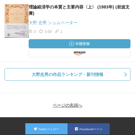
第１章 以下の叙述への入門
理論経済学の本質と主要内容〈上〉 (1983年) (岩波文
第２章 通常の叙述の批判、およびわれわれの叙述に対す
庫)
るその関係
大野 忠男 シュムペーター
第３章 静学と動学
3
5.00
1
第２編
第１章 価格理論の先決問題
第２章 帰属問題およびそれに付随する諸問題
第３章 価格理論の綱要
大野忠男の作品ランキング・新刊情報
第４章 貨幣理論の基礎
第５章 貯蓄の理論
＜下巻＞
ページの先頭へ
第３部 分配理論
第１章 所得―総論
Twitterフォロー
Facebookページ
第２章 賃金理論