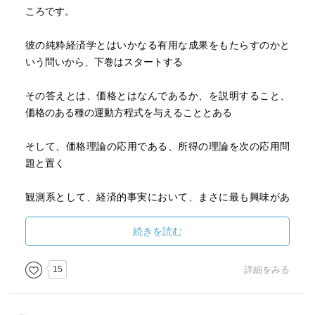
ころです。
彼の純粋経済学とはいかなる有用な成果をもたらすのかと
いう問いから、下巻はスタートする
その答えとは、価格とはなんであるか、を説明すること、
価格のある種の運動方程式を与えることとある
そして、価格理論の応用である、所得の理論を次の応用問
題と置く
観測系として、経済的事実において、まさに最も興味があ
るものは、その社会的側面、勢力関係、発展その他である
と説く。
続きを読む
一方、理論と実践、科学的記述と政治的議論とを区別しな
ければならないとも語る
15
詳細をみる
経済学としての学問のカテゴリについて、おうおうにし