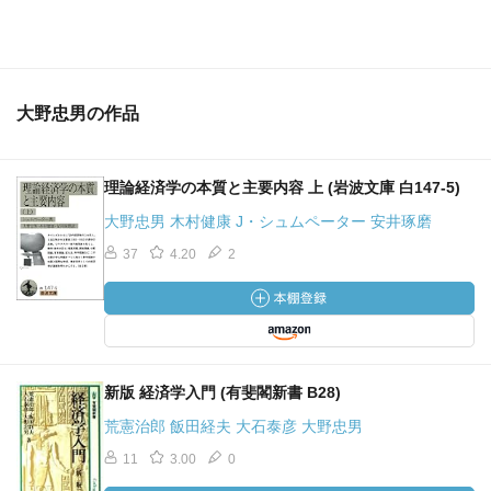
語りうる可能性が現れるとおく
経済における大変動と比較的長い期間とが、おそらく把握
されるだろうとあり、頭に統計学が浮かぶ。
大野忠男の作品
動学に属する１つの主題は、所得配分の傾向の問題である
とある
理論経済学の本質と主要内容 上 (岩波文庫 白147-5)
大野忠男 木村健康 J・シュムペーター 安井琢磨
そして、静学の体系の外部では、他の方法でもって、他の
事実に基づいて、より多くの成果が達成されるであろうと
37
4.20
2
あります。
他紙をみるかぎり、相関とか、推定とか、マルコフ過程な
どが使われているので、統計学を起点である分析手法であ
ることは、方向性としては正しいのではないでしょうか。
新版 経済学入門 (有斐閣新書 B28)
荒憲治郎 飯田経夫 大石泰彦 大野忠男
目次
11
3.00
0