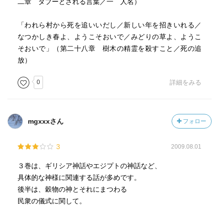
二章 タブーとされる言葉／一 人名）
「われら村から死を追いいだし／新しい年を招きいれる／
なつかしき春よ、ようこそおいで／みどりの草よ、ようこ
そおいで」（第二十八章 樹木の精霊を殺すこと／死の追
放）
0
詳細をみる
mgxxxさん
フォロー
3
2009.08.01
３巻は、ギリシア神話やエジプトの神話など、
具体的な神様に関連する話が多めです。
後半は、穀物の神とそれにまつわる
民衆の儀式に関して。