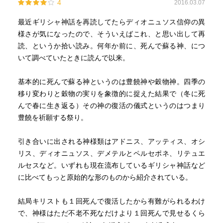
4
2016.03.07
最近ギリシャ神話を再読してたらディオニュソス信仰の異
様さが気になったので、そういえばこれ、と思い出して再
読、というか拾い読み。何年か前に、死んで蘇る神、につ
いて調べていたときに読んで以来。
基本的に死んで蘇る神というのは豊饒神や穀物神。四季の
移り変わりと穀物の実りを象徴的に捉えた結果で（冬に死
んで春に生き返る）その神の復活の儀式というのはつまり
豊饒を祈願する祭り。
引き合いに出される神様類はアドニス、アッティス、オシ
リス、ディオニュソス、デメテルとペルセポネ、リテュエ
ルセスなど。いずれも現在流布しているギリシャ神話など
に比べてもっと原始的な形のものから紹介されている。
結局キリストも１回死んで復活したから有難がられるわけ
で、神様はただ不老不死なだけより１回死んで見せるくら