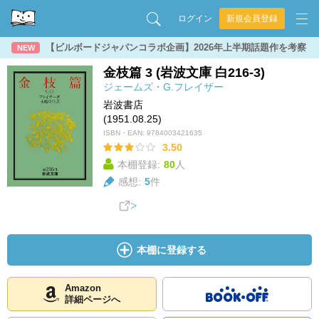
ログイン
新規会員登録
【ビルボードジャパンコラボ企画】2026年上半期話題作を考察
NEW
金枝篇 3 (岩波文庫 白216-3)
ジェームズ・G.フレイザー
岩波書店
(1951.08.25)
ISBN・EAN:
9784003421635
3.50
本棚登録:
80
人
感想:
5
件
本棚に登録する
Amazon
詳細ページへ