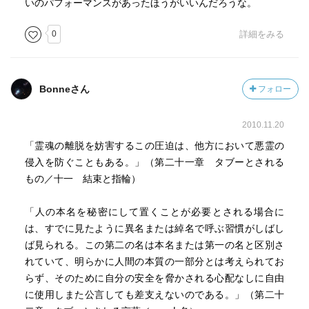
いのパフォーマンスがあったほうがいいんだろうな。
0
詳細をみる
Bonneさん
フォロー
2010.11.20
「霊魂の離脱を妨害するこの圧迫は、他方において悪霊の
侵入を防ぐこともある。」（第二十一章 タブーとされる
もの／十一 結束と指輪）
「人の本名を秘密にして置くことが必要とされる場合に
は、すでに見たように異名または綽名で呼ぶ習慣がしばし
ば見られる。この第二の名は本名または第一の名と区別さ
れていて、明らかに人間の本質の一部分とは考えられてお
らず、そのために自分の安全を脅かされる心配なしに自由
に使用しまた公言しても差支えないのである。」（第二十