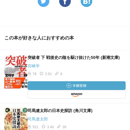
この本が好きな人におすすめの本
突破者 下 戦後史の陰を駆け抜けた50年 (新潮文庫)
宮崎学
78
3.91
8
司馬遼太郎の日本史探訪 (角川文庫)
司馬遼太郎
551
3.40
36