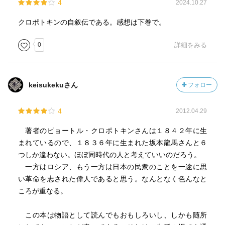
4
2024.10.27
クロポトキンの自叙伝である。感想は下巻で。
0
詳細をみる
keisukekuさん
フォロー
4
2012.04.29
著者のピョートル・クロポトキンさんは１８４２年に生
まれているので、１８３６年に生まれた坂本龍馬さんと６
つしか違わない。ほぼ同時代の人と考えていいのだろう。
一方はロシア、もう一方は日本の民衆のことを一途に思
い革命を志された偉人であると思う。なんとなく色んなと
ころが重なる。
この本は物語として読んでもおもしろいし、しかも随所