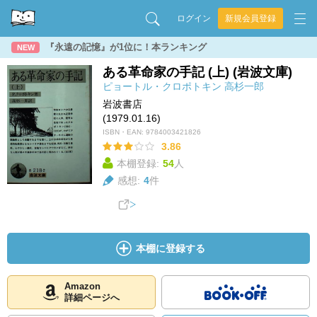
ログイン
新規会員登録
『永遠の記憶』が1位に！本ランキング
NEW
ある革命家の手記 (上) (岩波文庫)
ピョートル・クロポトキン
高杉一郎
岩波書店
(1979.01.16)
ISBN・EAN:
9784003421826
3.86
本棚登録:
54
人
感想:
4
件
本棚に登録する
Amazon
詳細ページへ