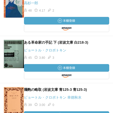
高杉一郎
48
4.17
2
ある革命家の手記 下 (岩波文庫 白218-3)
ピョートル・クロポトキン
45
3.80
3
麺麭の略取 (岩波文庫 青125-3 青125-3)
ピョートル・クロポトキン 幸徳秋水
39
3.00
0