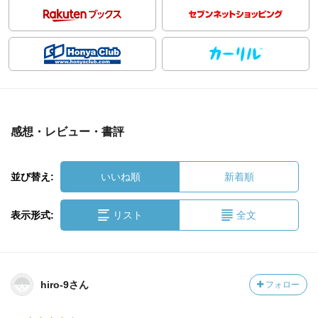
感想・レビュー・書評
並び替え:
いいね順
新着順
表示形式:
リスト
全文
hiro-9さん
フォロー