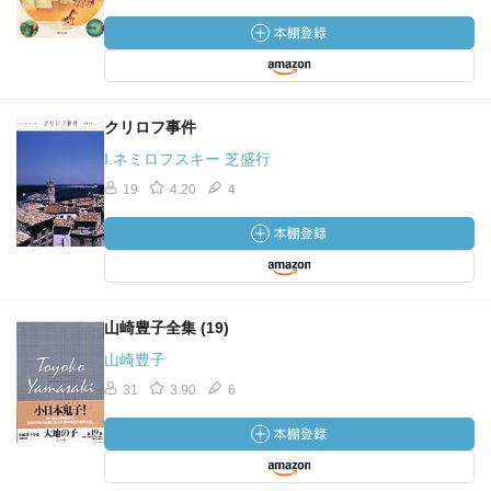
クリロフ事件
I.ネミロフスキー 芝盛行
19
4.20
4
山崎豊子全集 (19)
山崎豊子
31
3.90
6