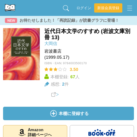
ログイン
新規会員登録
お待たせしました！「再読記録」が読書グラフに登場！
NEW
近代日本文学のすすめ (岩波文庫別
冊 13)
大岡信
岩波書店
(1999.05.17)
ISBN・EAN:
9784003500170
3.50
本棚登録:
67
人
感想:
2
件
本棚に登録する
Amazon
詳細ページへ