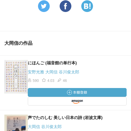
大岡信の作品
にほんご (福音館の単行本)
安野光雅 大岡信 谷川俊太郎
590
4.03
46
声でたのしむ 美しい日本の詩 (岩波文庫)
大岡信 谷川俊太郎