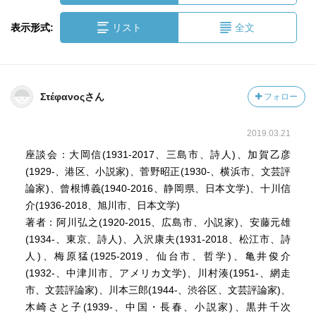
表示形式:
リスト
全文
Στέφανοςさん
フォロー
2019.03.21
座談会：大岡信(1931-2017、三島市、詩人)、加賀乙彦
(1929-、港区、小説家)、菅野昭正(1930-、横浜市、文芸評
論家)、曾根博義(1940-2016、静岡県、日本文学)、十川信
介(1936-2018、旭川市、日本文学)
著者：阿川弘之(1920-2015、広島市、小説家)、安藤元雄
(1934-、東京、詩人)、入沢康夫(1931-2018、松江市、詩
人)、梅原猛(1925-2019、仙台市、哲学)、亀井俊介
(1932-、中津川市、アメリカ文学)、川村湊(1951-、網走
市、文芸評論家)、川本三郎(1944-、渋谷区、文芸評論家)、
木崎さと子(1939-、中国・長春、小説家)、黒井千次