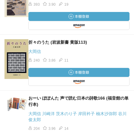
393
3.90
19
折々のうた (岩波新書 黄版113)
大岡信
240
3.86
11
おーい ぽぽんた 声で読む日本の詩歌166 (福音館の単
行本)
大岡信 川崎洋 茨木のり子 岸田衿子 柚木沙弥郎 谷川
俊太郎
204
3.96
14