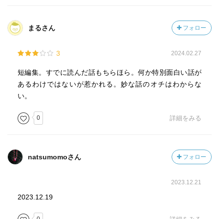
売れ残った詩集は小さな紙袋に作り替えられて若い林檎を
包むのだった
まるさん
フォロー
「ピアノ」
大震災の傷跡残る横浜で打ち捨てられたピアノがひとりで
3
2024.02.27
に音を鳴らす
短編集。すでに読んだ話もちらほら。何か特別面白い話が
「死後」
あるわけではないが惹かれる。妙な話のオチはわからな
死んだはずの自分がなぜか生き返ったので
い。
自宅に戻ってみると、妻は何者かとすでに再婚していた、
0
詳細をみる
という話
仕事人間芥川の自己嫌悪を描いた悪夢の話である
「年末の一日」
natsumomoさん
フォロー
昼まで寝て、飯を食い
編集者との打ち合わせをこなしたあと、漱石の墓参りに向
2023.12.21
かう
2023.12.19
久々に訪れた広い霊園の中で、目当ての墓を見失い
同行の編集者に冷笑された気がする