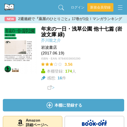
ログイン
新規会員登録
2週連続で『薬屋のひとりごと』17巻が1位！マンガランキング
NEW
年末の一日・浅草公園 他十七篇 (岩
波文庫 緑)
芥川龍之介
岩波書店
(2017.06.19)
ISBN・EAN:
9784003600290
3.56
本棚登録:
174
人
感想:
16
件
本棚に登録する
Amazon
詳細ページへ