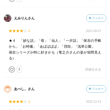
なものだった
「保吉の手帳から」
えみりんさん
フォロー
海軍学校に英語教師として勤める保吉は
軍の権威をかさにきた人々に
4
2021.08.07
時折、皮肉をぶつけてやりこめることもあった
芥川は鎌倉に住んでた頃、実際に海軍で英語教師をしてい
★４ 「妙な話」「母」「仙人」「一夕話」「保吉の手帳
たのだが
から」「お時儀」「あばばばば」「貝殻」「浅草公園」
まあ腹に一物あったんだろう
保吉シリーズが特に好きかも（竜之介さんの姿が垣間見え
芥川の妻は海軍将校の娘である…思い切った作品を書いた
る）
ものだ
2
詳細をみる
「お時儀」
通勤中、英語でものを考えていた保吉は
なぜか大胆な行動にでてしまい、そんな自分に戸惑うのだ
あべし。さん
フォロー
った
4
2025.12.31
「あばばばば」
保吉が行きつけの雑貨屋で、恥じらってばかりいた若いお