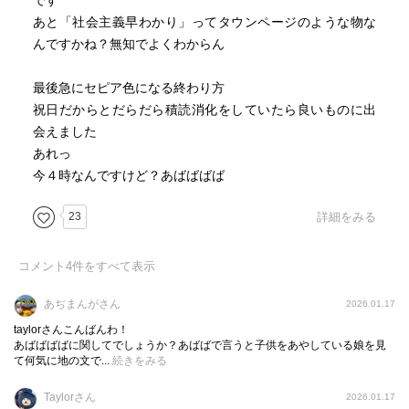
です
あと「社会主義早わかり」ってタウンページのような物な
んですかね？無知でよくわからん
最後急にセピア色になる終わり方
祝日だからとだらだら積読消化をしていたら良いものに出
会えました
あれっ
今４時なんですけど？あばばばば
23
詳細をみる
コメント
4
件をすべて表示
あぢまんがさん
2026.01.17
taylorさんこんばんわ！
あばばばばに関してでしょうか？あばばで言うと子供をあやしている娘を見
て何気に地の文で...
続きをみる
Taylorさん
2026.01.17