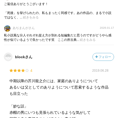
ご返信ありがとうございます！
「死後」を挙げられたの、私もまったく同感です。あの作品の、まるで小説
ではなく、...
続きをみる
あぢまんがさん
2026.01.17
私小説風な分人それぞれ捉え方が別れる短編集だと思うのですがどうやら感
性が似ているようで良かったです笑 ここの所古典...
続きをみる
blockさん
フォロー
4
2019.06.28
中期以降の芥川龍之介には、家庭のありようについて
あるいは父としてのありようについて思索するような作品
も目立った
「妙な話」
赤帽の男にいつも見張られているような気がして