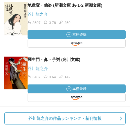
地獄変・偸盗 (新潮文庫 あ-1-2 新潮文庫)
芥川龍之介
3507
3.78
259
羅生門・鼻・芋粥 (角川文庫)
芥川龍之介
3407
3.64
142
芥川龍之介の作品ランキング・新刊情報