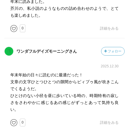
年末に読みました。
かみさんが
芥川の、私小説のようなものの詰め合わせのようで、とて
子供を産んだとたん、ふてぶてしいカカアになってしまう
も楽しめました。
「金将軍」
0
詳細をみる
大陸侵攻のさい、小西行長は金応瑞に打ち取られたらしい
そんな朝鮮の偽史をタネに、話は日本の歴史教育批判へ飛
んでいく
ワンダフルデイズモーニングさん
フォロー
「文反古」
2025.12.30
東京の女学校で教育を受け、意識ばかり高くした小娘が
芥川龍之介の「六の宮の姫君」を大批判する
年末年始の日々に読むのに最適だった！
それを目にした作者は憤りつつも
文章の文字ひとつひとつの隙間からピィプゥ風が吹きこん
彼女の境遇につい自らを重ねてしまう
でくるようだ。
ひとけのない小径を昼に歩いている時の、時期特有の寂し
「雪」
さをさわやかに感じるあの感じがずっとあって気持ち良
雪に覆われた山脈を見て女の肌を妄想する芥川であった
い。
0
詳細をみる
「詩集」