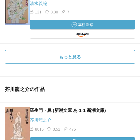
清水義範
121
3.30
7
もっと見る
芥川龍之介の作品
羅生門・鼻 (新潮文庫 あ-1-1 新潮文庫)
芥川龍之介
8015
3.52
475