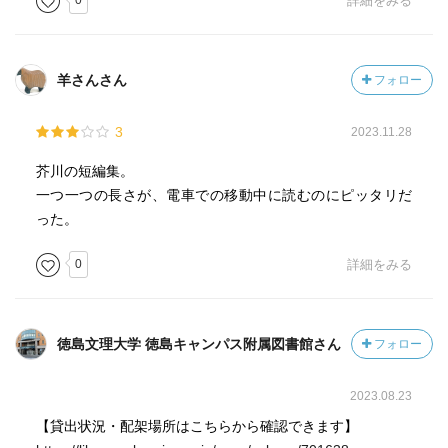
0
詳細をみる
帰りの坂道では、運搬業者の荷車を後ろから押してやる
一年半後、骨になった芥川も自分の墓に入ってゆく
羊さんさん
フォロー
「悠々荘」
鵠沼の荒れた別荘を前に、所有者の消息をあれこれ想像し
て
3
2023.11.28
勝手に死んだと決めつける
芥川の短編集。
一つ一つの長さが、電車での移動中に読むのにピッタリだ
「貝殻」
った。
15の断章形式にまとめられたショートコント集
愛すべき人間性が非人情な状況で立ちのぼる
0
詳細をみる
「浅草公園」
無声映画を想定したと思われるシナリオ作品
徳島文理大学 徳島キャンパス附属図書館さん
フォロー
父とはぐれた少年が、不安な気持ちで浅草界隈をさまよい
歩く
すべての幸せと不幸せが欲望に集約されて沸き立つ街に父
2023.08.23
は消えた
【貸出状況・配架場所はこちらから確認できます】
アバンギャルドな絵づくりを強く意識している一方