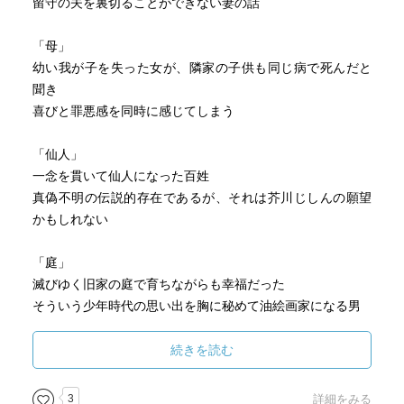
留守の夫を裏切ることができない妻の話
「母」
幼い我が子を失った女が、隣家の子供も同じ病で死んだと
聞き
喜びと罪悪感を同時に感じてしまう
「仙人」
一念を貫いて仙人になった百姓
真偽不明の伝説的存在であるが、それは芥川じしんの願望
かもしれない
「庭」
滅びゆく旧家の庭で育ちながらも幸福だった
そういう少年時代の思い出を胸に秘めて油絵画家になる男
「一夕話」
続きを読む
教養のある男が、囲った芸者に教育を施すのだが
それはある意味、女の中身が気にくわないと言ってるよう
3
詳細をみる