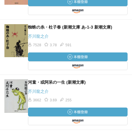
蜘蛛の糸・杜子春 (新潮文庫 あ-1-3 新潮文庫)
芥川龍之介
7528
3.78
591
河童・或阿呆の一生 (新潮文庫)
芥川龍之介
3662
3.69
255