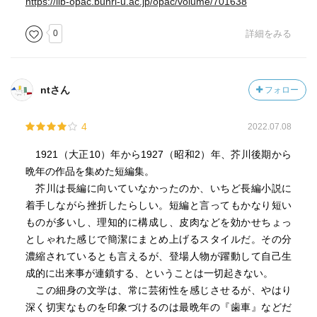
https://lib-opac.bunri-u.ac.jp/opac/volume/701638
直後に第一の自殺を試みた芥川の、自己陶酔も微妙に感じ
られる
0
詳細をみる
それ無責任だよなあ
「機関車を見ながら」
ntさん
フォロー
人はみな人生のレールを走る機関車にすぎない
客さえ乗せなきゃ転覆しても喜劇だ
4
2022.07.08
1921（大正10）年から1927（昭和2）年、芥川後期から
晩年の作品を集めた短編集。
芥川は長編に向いていなかったのか、いちど長編小説に
着手しながら挫折したらしい。短編と言ってもかなり短い
ものが多いし、理知的に構成し、皮肉などを効かせちょっ
としゃれた感じで簡潔にまとめ上げるスタイルだ。その分
濃縮されているとも言えるが、登場人物が躍動して自己生
成的に出来事が連鎖する、ということは一切起きない。
この細身の文学は、常に芸術性を感じさせるが、やはり
深く切実なものを印象づけるのは最晩年の『歯車』などだ