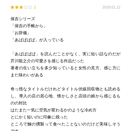
3
2026.01.12
保吉シリーズ
「保吉の手帳から」
「お辞儀」
「あばばばば」が入っている
「あばばばば」を読んだことがなく、実に短い話なのだが
芥川龍之介の可愛さを感じる作品だった
著者の生い立ちを多少知っていると女性の見方、感じ方に
また味わいがある
奇っ怪なタイトルだけれどタイトル伏線回収物とも読める
し、導入の店の居心地、懐かしさと店頭の娘から感じるも
のの対比
はたまた一気に空気が変わるかのような冷め方
とにかく短いのに印象に残った
ところで鰊の燻製って食べたことないのだけど美味しそう