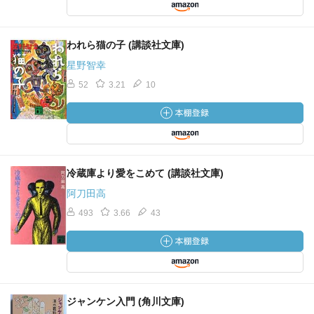
われら猫の子 (講談社文庫)
星野智幸
52
3.21
10
冷蔵庫より愛をこめて (講談社文庫)
阿刀田高
493
3.66
43
ジャンケン入門 (角川文庫)