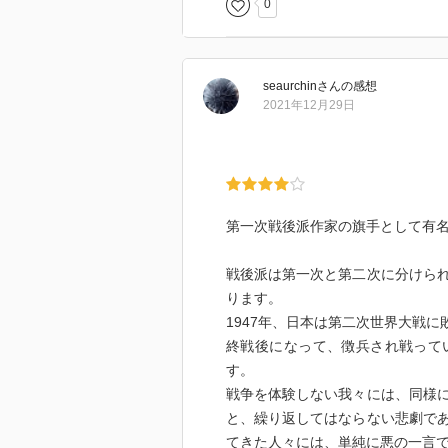
0
seaurchin
さん
の感想
2021年12月29日
第一次戦後派作家の旗手として有
戦後派は第一次と第二次に分けら
ります。
1947年、日本は第二次世界大戦
終戦後になって、徴兵され戦って
す。
戦争を体験しない我々には、同様
と、繰り返してはならない悲劇で
てきた人々には、単純に悪の一言