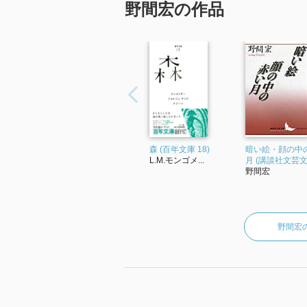
野間宏の作品
森 (百年文庫 18)
暗い絵・顔の中
L.M.モンゴメ...
月 (講談社文芸文
野間宏
野間宏