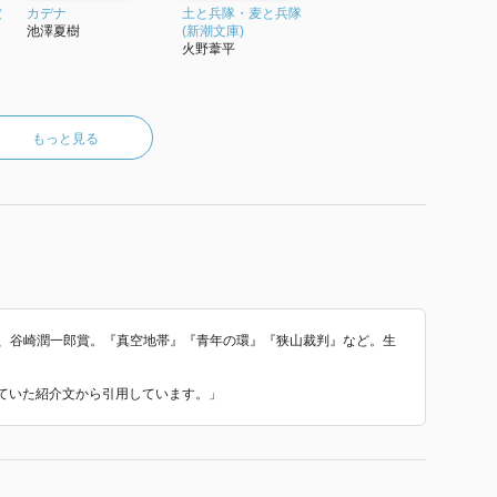
た木谷に、曾田は興味を持っているようです。
波
カデナ
土と兵隊・麦と兵隊
相を縦軸に、兵隊たちの生の感情が封ぜられた真空地帯
池澤夏樹
(新潮文庫)
火野葦平
行われる、美化されない戦争の姿としてイメージした時
もっと見る
面は議論の的となっており、あくまで一面として読むの
特殊な真空地帯の、理不尽や感情等、有様が書かれた名作
が600ページほどある長編ですが、読み物としておも
朝日賞、谷崎潤一郎賞。『真空地帯』『青年の環』『狭山裁判』など。生
われていた紹介文から引用しています。」