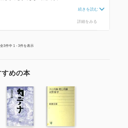
験の意味について論じられることが多くいです。
生活を送る人々にスポットをあて、ある種、批判的に書
詳細をみる
居住空間である内務班となります。
全3件中 1 - 3件を表示
す。
大阪の中隊に帰ってくるところから物語が始まります。
れ、刑務所に入れられていましたが、戻ってきた中隊に
、彼は病院から帰ってきたということになっています。
すすめの本
いては裏がある様子で、それを感じ取った「曾田」とい
谷について確認を行います。
、本作は木谷、または曾田の視点で語られる内容となっ
管に閉じ込められた真空地帯であると例えていることに
に留められており、隔離された空間となっていて、そん