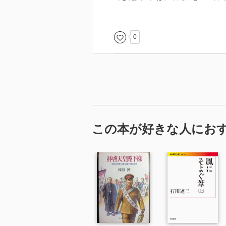
第一次戦後派は、主にその戦争体
本書も、世俗から隔離された軍隊
0
かれた作品となります。
舞台は戦地ではなく、軍隊の営内
主人公は「木谷」という一等兵で
彼が、二年の服役を終え、古巣の
彼は窃盗の罪で軍法会議にかけら
知った顔は古い下士官しかおらず
この本が好きな人にお
彼が刑務所に入っていたことにつ
う一等兵は、興味を持ち独自に木
この曾田がもうひとりの主人公で
ています。
タイトルは、作中で軍隊を、真空
由来しています。
そこで行われていることはその中