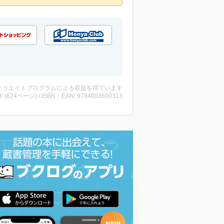
ィリエイトプログラムによる収益を得ています
・本 (624ページ) / ISBN・EAN: 9784003600313