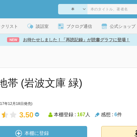
ックリスト
談話室
ブクログ通信
公式ショップ
お待たせしました！「再読記録」が読書グラフに登場！
NEW
地帯 (岩波文庫 緑)
017年12月18日発売)
3.50
本棚登録 :
167
人
感想 :
6
件
本棚に登録