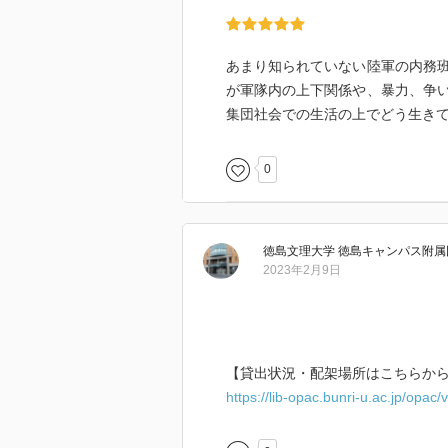
あまり知られていない陸軍の内務
が軍隊内の上下関係や、暴力、争
集団社会での生活の上でどう生き
0
徳島文理大学 徳島キャンパス附属
2023年2月9日
【貸出状況・配架場所はこちらか
https://lib-opac.bunri-u.ac.jp/opa