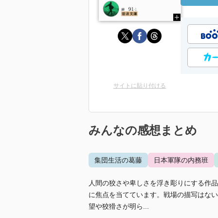
サイトに貼り付ける
みんなの感想まとめ
集団生活の葛藤
日本軍隊の内務班
人間の狡さや卑しさを浮き彫りにする作品
に焦点を当てています。戦場の描写はない
望や狡猾さが明ら...