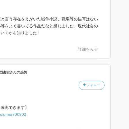
班と言う存在をえがいた戦争小説、戦場等の描写はない
い等をよく書いてる作品だなと感じました。現代社会の
ていくかを知りました！
詳細をみる
図書館
さん
の感想
フォロー
ら確認できます】
c/volume/700902