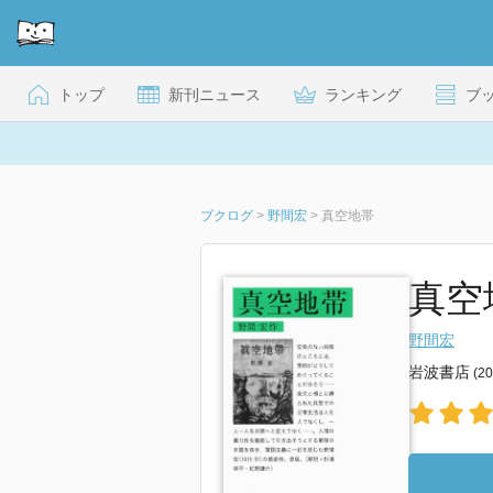
トップ
新刊ニュース
ランキング
ブ
ブクログ
>
野間宏
>
真空地帯
真空
野間宏
岩波書店
(2