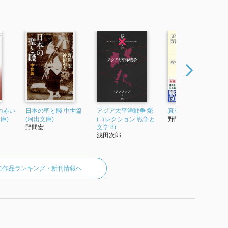
の赤い
日本の聖と賤 中世篇
アジア太平洋戦争 斃
真空地帯 (新潮文庫)
庫)
(河出文庫)
(コレクション 戦争と
野間宏
野間宏
文学 8)
浅田次郎
の作品ランキング・新刊情報へ