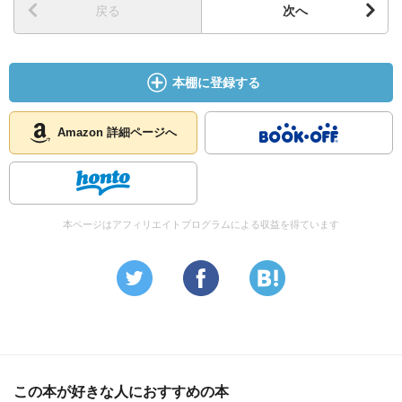
戻る
次へ
しれないということを常に警戒してきた。しかしその後も
何十年間ずっと人間の観察を続けてきたわけだが、あの頃
の見方の正しさを裏付けるばかりだった。一般の人々を観
察し、あのころ接した患者と同じであると知り、見たまま
本棚に登録する
に人間を描いてきた。それは真実の姿ではないかもしれな
い。不愉快な姿だと思う人が結構いるのは知っている。偏
Amazon 詳細ページへ
った見方で描かれた姿であるのは疑いない。私自身の個性
によって見ているのだから、当然そうなる。私より快活
で、楽天的で、健康で、感傷的な人なら、同じ人を見ても
まったく違った見方をしたことだろう。私としては、人物
本ページはアフィリエイトプログラムによる収益を得ています
を描くのに一貫性をもって描いたと主張できるだけであ
る。多くの作家はまったく観察しないで、自分の想像力に
浮かぶ映像の中からあり合せの人物を選んで作中人物に仕
立て上げるようである。彼らは、古代絵画の記憶から人物
を描き、生きたモデルから描こうとしない画家に似てい
る。こういう作家は、せいぜい自分の想像力に生きた形を
与えるだけである。もし心の気高い作家なら、気高い作中
人物を描くことは可能であろうし、そういう人物に無限に
この本が好きな人におすすめの本