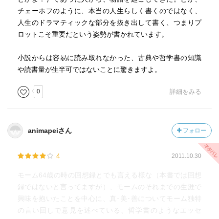
ものはなく、普通の基準によれば容赦なく糾弾されるよう
チェーホフのように、本当の人生らしく書くのではなく、
な人間の中にいかに多くの善があるかを示すのは、私には
人生のドラマティックな部分を抜き出して書く、つまりプ
大きな喜びであった。この目でそれを確認したからこそ、
ロットこそ重要だという姿勢が書かれています。
それを示したのだ。善は、そういう人たちにあっては暗い
罪に取り囲まれているので、いっそう光り輝くように思え
小説からは容易に読み取れなかった、古典や哲学書の知識
た。私は善人の善は当然視し、彼らの短所なり悪徳なりを
や読書量が生半可ではないことに驚きますよ。
発見すると面白がるのだ。逆に、悪人の善を発見したとき
は感動し、その邪悪に対しては寛大な気分で肩をすくめる
0
詳細をみる
だけにしてやろうと思う。私は仲間の人間の番人ではな
い。仲間の人間を裁くような気持にはなれない。彼らを観
察するだけで満足だ。私の観察では、概して、善人と悪人
animapeiさん
フォロー
の間には世の道徳家が我々に信じ込ませたがっているほど
の差異は存在しないという結論になる。
4
2011.10.30
私は概して人間を額面通りに受け取ったことはない。人
を見る目のこういう冷淡さが、先祖から受け継いだ遺伝な
モーム64歳の時の回想録とでも言える様な（本書では回想
のかどうかは分からない。私の先祖は成功した法律家だっ
録ではないと言ってますが）、モームのそれまでの生涯で
たが、見掛けに騙されぬだけ抜け目のなさがなかったら、
興味を抱いたことを中心に、真･美･善についてモーム独特
とうてい成功しなかっただろう。もしかすると遺伝のせい
の言い回しで意見を述べている、哲学書のようなエッセ