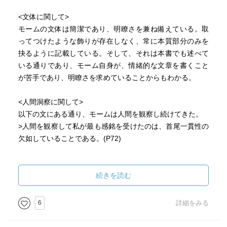
<文体に関して>
モームの文体は簡潔であり、明瞭さを兼ね備えている。取
ってつけたような飾りが存在しなく、常に本質部分のみを
抉るように記載している。そして、それは本書でも述べて
いる通りであり、モーム自身が、情緒的な文章を書くこと
が苦手であり、明瞭さを求めていることからもわかる。
<人間洞察に関して>
以下の文にある通り、モームは人間を観察し続けてきた。
>人間を観察して私が最も感銘を受けたのは、首尾一貫性の
欠如していることである。(P72)
だからこそ、人間をありのままに写している。しかし、そ
れがある種の人からは、皮肉のように捉えられている。な
続きを読む
ぜかといえば、大多数の人はモームほど人間のことなど見
ておらず、見たい側面のみ見ているからである。
6
詳細をみる