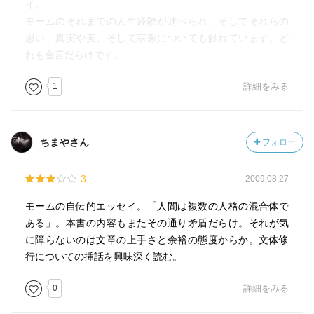
ではなく、人と会ったとき嬉しくて夢中になるような性質
イ。
が私に欠けているせいかもしれない。Yの中には嬉しさのあ
モームのそれまでの人生経験が述べられ、そしてそれらの
まり直ぐに、俗に言う「ガチョウを白鳥だと見誤る」人が
思い、真実や美、そして宗教についても触れています。ど
いるが、私は違う。とにかく私の冷静さが医学生だったこ
れも金言だらけです。
とで助長されたのは確かだ。特に医者になりたかった、と
いうのではなかった。作家以外のものにはなりたくなかっ
1
詳細をみる
たけれど、そう言い出すには私は内気すぎたし、いずれに
せよ、あの頃はまともな家庭の十八歳の少年が文学を職業
として選ぶなどというのは、極めて珍しい話だった。あま
ちまやさん
フォロー
りに途方もない考えだったので、誰かに打ち明けようなど
とは夢にも思わなかったのだ。ずっと以前から法律家にな
3
2009.08.27
るものと思い込んでいたけれど、考えてみれば、私と年の
離れた三人の兄たちが全て法律家だったのだから、私まで
モームの自伝的エッセイ。「人間は複数の人格の混合体で
が割り込む余地などあろうとは思えなかった。
ある」。本書の内容もまたその通り矛盾だらけ。それが気
に障らないのは文章の上手さと余裕の態度からか。文体修
私は生来ひとを信用しない。他人は私に好意的なことよ
行についての挿話を興味深く読む。
りも悪意のあることをすると思う傾向がある。これはユー
モアの感覚を持つ者が支払わねばならぬ代償である。ユー
0
詳細をみる
モアの感覚を持つ者は人間性の矛盾を発見するのを好み、