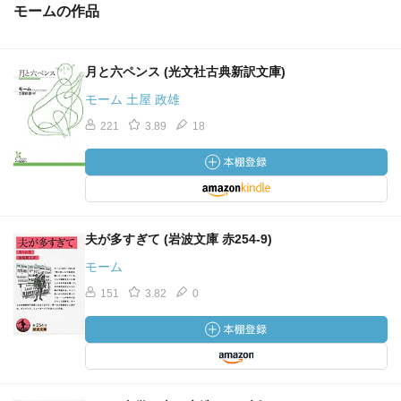
モームの作品
身および他人に見つけた多様な姿を作品中で暴露し始める
と、人々は人間を誤り伝えるとして非難した。私の知る限
り、こういうことを最初に意図的に試みた小説家は『赤と
月と六ペンス (光文社古典新訳文庫)
黒』におけるスタンダールだった。当時の批評家は激怒し
モーム 土屋 政雄
た。サント＝ブーヴでさえ、自分の心を覗いて見さえすれ
ば相互に矛盾する性質が共存して一種の調和をなしている
221
3.89
18
のが分かるはずなのに、スタンダールを批判した。ジュリ
アン・ソレルはおよそ小説家が想像した作中人物の中でも
最も興味ある作中人物の一人である。スタンダールがジュ
リアン・ソレルを完全に納得できる人物にしているとは思
わないが、その原因はいずれ本書の後の章で論じる事情に
夫が多すぎて (岩波文庫 赤254-9)
よるのだと思う。この小説の初めの四分の三の間は彼は完
モーム
全に首尾一貫した性格である。時には読者をぞっとさせる
151
3.82
0
し、時には好感をいだかせる。しかし内的な一貫性がある
ので、読者はぞっとしつつも彼に納得する。
しかしスタンダールの手本が実を結ぶまでには歳月を要
した。バルザックは天才ではあったが、古い型に従って人
物を描いた。彼は彼自身の溢れんばかりの活力を作中人物