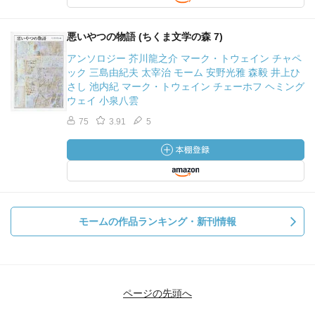
のままに描こうとする作家の試みに世間は激しく抵抗する
のだろう。同じ理由で、正直な伝記作家が著名人について
悪いやつの物語 (ちくま文学の森 7)
真実を暴露すると反発するのであろう。『ニュルンベルク
のマイスタージンガー』の五十唱曲の作曲者が、金銭につ
アンソロジー 芥川龍之介 マーク・トウェイン チャペ
ック 三島由紀夫 太宰治 モーム 安野光雅 森毅 井上ひ
いては汚く、世話になった人を裏切ったと考えるのは確か
さし 池内紀 マーク・トウェイン チェーホフ ヘミング
に不快ではある。しかし、もしヴァーグナーがそういう欠
ウェイ 小泉八雲
点を合わせ持たなかったならば、大作曲家としての美点を
75
3.91
5
持ち合わせていなかったかもしれないのだ。緒英人の欠点
は無視すべきだと言う人がいるが、私は反対だ。欠点も知
っていたほうがよい。そうすれば、我々が著名人と同じよ
うな恥ずかしい欠点を持っていると気づいていても、彼ら
と同じような偉業を達成できないこともないのだと自信を
持てるではないか。
モームの作品ランキング・新刊情報
歌手には天成の歌手と後天的な歌手がいるのだと聞い
た。後天的な歌手も、もちろんある程度いい声を持たねば
ならぬが、成功の大部分は訓練の賜物である。センスの良
ページの先頭へ
さと音楽的能力で比較的貧弱な声を補うので、その歌唱は
大きな快楽を聴く者に、とりわけ音楽の専門家に与える。