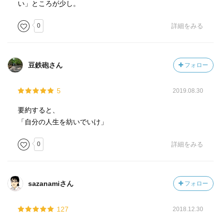
い」ところが少し。
さも軽蔑したような態度を取る。しかし一度も嘘をついた
ことがないなどと言いうる人がどこにいようか。いや、百
0
詳細をみる
度の嘘をついたことがないと言いうる人だってどこにいよ
うか。またお偉方が弱虫でケチだとか、不正直だとか、自
己中心的で、性の面で不道徳だとか、虚栄心が強いとか、
豆鉄砲さん
フォロー
大酒飲みだとか判明すると、人はショックを受ける。一般
大衆が英雄視している人の欠点を大衆の前に暴くのは恥ず
5
2019.08.30
べきことだと考える人は多い。しかし、個々の人間と人間
との間に大きな差異はないのだ。誰も彼も、偉大さと卑小
要約すると、
さ、美徳と悪徳、高貴さと下劣さのごたまぜである。中に
「自分の人生を紡いでいけ」
は性格の強い者だとか機会に恵まれた者もいて、何らかの
分野で自分の天分を存分発揮した者もいるだろうが、潜在
0
詳細をみる
的には人はみな同じなのだ。私自身について言えば、大多
数の人より良くも悪くもない人間だと心得ているのだが、
もし生涯でなした全ての行為と、心に浮かんだ全ての理念
sazanamiさん
フォロー
とを書き記したとするならば、世間は私を邪悪な怪物だと
思うことだろう。
127
2018.12.30