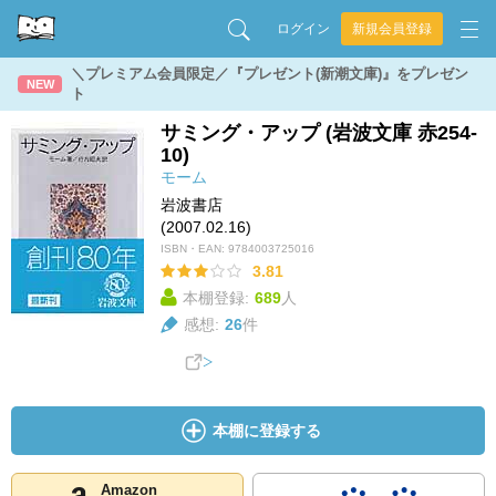
ログイン
新規会員登録
＼プレミアム会員限定／『プレゼント(新潮文庫)』をプレゼン
NEW
ト
サミング・アップ (岩波文庫 赤254-
10)
モーム
岩波書店
(2007.02.16)
ISBN・EAN:
9784003725016
3.81
本棚登録:
689
人
感想:
26
件
本棚に登録する
Amazon