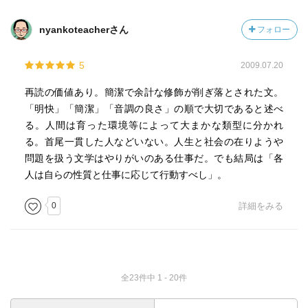
他人がきれい事を言っても、信用せず、その裏に不純な動
機があるだろうと探すのだ。外見と中身の違いを面白が
nyankoteacherさん
フォロー
り、違いが見つからないときには、でっち上げようとする
傾向さえある。ユーモア感覚を発揮する余地がないという
5
2009.07.20
ので、真・善・美に目を閉ざしがちである。ユーモア感覚
のある者はインチキを見つける鋭敏な目を持ち、聖人など
再読の価値あり。簡潔で余計な修飾が削ぎ落とされた文。
の存在は容易には認めない。だが、人間を偏った目で見る
「明快」「簡潔」「音調の良さ」の順で大切であると述べ
のが、ユーモア感覚を持つために支払わねばならぬ高い代
る。人間は育った環境等によって大まかな類型に分かれ
償であるとしても、価値ある埋め合わせもあるのだ。他人
る。首尾一貫した人などいない。人生と社会の在りようや
を笑っていれば、腹を立てないで済む。ユーモアは寛容を
問題を扱う文学はやりがいのある仕事だ。でも結局は「各
教えるから、ユーモア感覚があれば、ひとを非難するより
人は自らの性質と仕事に応じて行動すべし」。
も、ニヤリとしたり、時に溜息をついたりしながら、肩を
すくめるのを好む。説教するのは嫌いで、理解するだけで
0
詳細をみる
充分だと思う。理解するのは、憐れみ、赦すことであるの
は確かだ。
振り返ってみると、聖トマス病院の外来部や病室で、私
は無意識的に――意識的であるには私はまだ若すぎたから
全23件中 1 - 20件
だが――患者を観察しているうちに、人間についての見方
が出来あがっていった。このため私の人間観は一方的かも