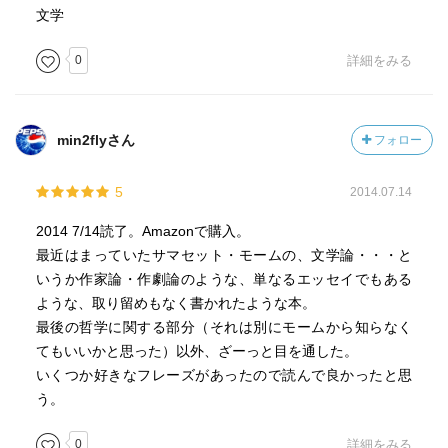
私は皮肉屋だと言われてきた。人間を実際よりも悪者に
文学
書いていると非難されてきた。そんなことをしたつもりは
ない。私のしてきたのは、ただ多くの作家が目を閉ざして
0
詳細をみる
いるような人間の性質のいくつかを、際立たせただけのこ
とである。人間を観察して私がもっとも感銘を受けたの
は、首尾一貫性の欠如していることである。首尾一貫して
min2flyさん
フォロー
いる人など私は一度も見たことがない。同じ人間の中にと
うてい相容れないような諸性質が共存していて、それにも
5
2014.07.14
拘わらず、それらがもっともらしい調和を生み出している
事実に、私はいつも驚いてきた。同一人物の中に両立でき
2014 7/14読了。Amazonで購入。
ぬように思える諸性質がどうして共存しうるのか、何度も
最近はまっていたサマセット・モームの、文学論・・・と
思案してみた。自己犠牲を厭わぬ悪漢とか、温和な気立て
いうか作家論・作劇論のような、単なるエッセイでもある
のコソ泥とか、貰った金に相当する報いを客に与えるのを
ような、取り留めもなく書かれたような本。
名誉をかけた信条にしている娼婦とか、そういう例を私は
最後の哲学に関する部分（それは別にモームから知らなく
知っている。私の思いつく唯一の説明はこうだ。人間は誰
てもいいかと思った）以外、ざーっと目を通した。
しも自分はこの世の中でたぐいのない存在であり、特権が
いくつか好きなフレーズがあったので読んで良かったと思
あるのだという確信を本能的に有している。このため、自
う。
分のすることは、他人がすればどれほど誤ったことだとし
ても、自分にとっては、当たり前で正しいとは言わぬまで
0
詳細をみる