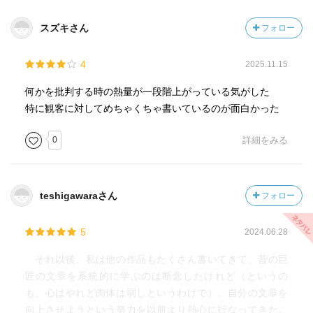
スズキさん
フォロー
4
2025.11.15
何かを批判する時の熱量が一段階上がっている気がした
特に観客に対してめちゃくちゃ書いているのが面白かった
0
詳細をみる
teshigawaraさん
フォロー
5
2024.06.28
それ以後、私は他の作品もたくさん書いてきて、昔の巨
匠の文章を系統的に学ぶのは断念したけれど（というの
も、心はやれど肉体は弱しというわけで）、自分の文章を
向上させようという努力を以前より熱心に行なってきた。