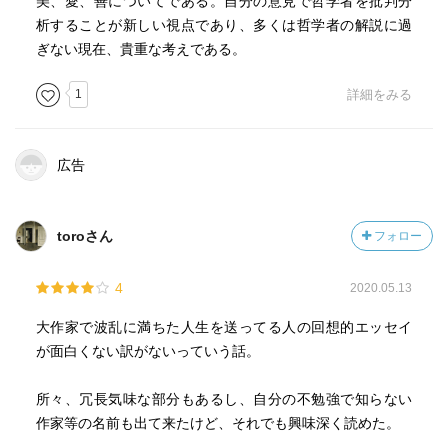
美、愛、善についてである。自分の意見で哲学者を批判分
のもう一つの形は、貴族を装い庶民を除外しようとする偉
析することが新しい視点であり、多くは哲学者の解説に過
ぶった態度を取るものである。著者が、教養のない者ども
ぎない現在、貴重な考えである。
が加われないように、自分の意味するところをわざと神秘
の衣に包むのである。自分の魂はいわば秘密の園であっ
1
詳細をみる
て、選ばれた者のみ、いくつかの危険な障害を乗り越えて
ようやく入ることを許される、というわけである。しか
し、この種の曖昧さは高慢ちきというだけでは済まない。
広告
見通しが甘い。時が経つと奇妙な事態になってしまうの
だ。意味するものがもしも貧弱だと、時の経過で単なる無
意味が饒舌と化し、誰も読まなくなる。フランスの作家で
toroさん
フォロー
ギョーム・アポリネールに惹かれて模倣を試みた連中の苦
心の作は、そのような憂き目を見たのである。それにして
4
2020.05.13
も、一般論として、言葉の極端な操作が実は平凡きわまる
思考のカムフラージュだったことが露見することもある。
大作家で波乱に満ちた人生を送ってる人の回想的エッセイ
例えば、難解とされていたマラルメの詩も、今ではそのほ
が面白くない訳がないっていう話。
とんどが意味を解明されている。さて解明されてみると、
この詩人の思想が驚くほど独創性に欠けているのに気づか
所々、冗長気味な部分もあるし、自分の不勉強で知らない
ざるを得ない。彼の詩句には確かに美しい句もあるが、そ
作家等の名前も出て来たけど、それでも興味深く読めた。
の詩の内容は、当時の詩壇において言い古されたことばか