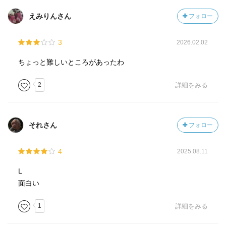
<人柄について>
えみりんさん
フォロー
モームのことを好きな理由は、以下の文にもあるとわかっ
た。
3
2026.02.02
>私は普通の人の基本的な感情の一部を感じたことがないの
であるから、最も偉大な作家のみが与えるような、親しみ
ちょっと難しいところがあったわ
やすさとか、温かい人間味とか、屈託のなさとかを、私の
作品が持つのは不可能である。(P98)
2
詳細をみる
感情を露わにするような人間味がモームには存在しないか
らこそ、モームが好きなんだと思った。だからこそ、モー
それさん
フォロー
ムは皮肉屋として評されたりするものの、本人は自分があ
りのままを観察して評しているだけである。このあたりの
4
2025.08.11
自己と他者認識の乖離具合が、最高にモームという感じ。
L
面白い
1
詳細をみる