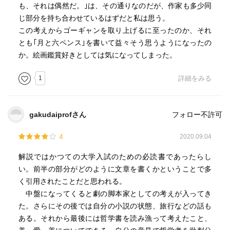
も、それは偶然だ。｣は、その通りなのだが、作家も多少同
なのは、実際にものを書く者ならその危険に常に身構えて
じ部分を持ち合わせているはずだと私は思う。
いるべきなのだが、書かれた言葉が一種の魔力を持ってし
この考えからゴーギャンを取り上げるに至ったのか、それ
まうことだ。つまり観念はいったん言葉で書かれると立派
とも｢月と六ペンス｣を書いて益々そう思うようになったの
な実体を得たようになり、そうなると、もっと明朗に表現
か。絵画鑑賞好きとしては気になってしまった。
しようとする試みの邪魔になるのだ。この種の曖昧さはす
ぐに故意による曖昧さに同化してゆく。明確に考えること
1
詳細をみる
をしない著者の中には、自分の思想が一見したよりも立派
な意味合いを持っていると考える傾向のある者もいる。自
分の思想があまりにも深遠なため凡人に理解できるように
gakudaiprofさん
フォロー不許可
は表現できないのだ、と信じるのは気分がいい。当然この
手の著者は、自分に精密な思考力が欠けているのが問題な
4
2020.09.04
どとは思い至らない。この場合にも書かれた言葉の魔力が
解説ではかつての大学入試のための必読書であったらし
作用する。筆者自身がよく理解していない語句が、自分が
い。前半の部分がどのように文章を書くかということで多
気付いている以上に立派な意義を持つものだと思い込むの
く引用されたことだと思われる。
は容易なことである。こうなると、あと一歩で、自分の考
中盤になってくると劇の脚本家としての考えが入ってき
えをもともとの曖昧なままに書き記すという習慣に陥る。
た。さらにその後では自分の小説の状態、旅行などの話も
愚かな読者は必ずいるもので、筆者のそういう曖昧な表現
ある。それから最後には哲学書を読み漁って考えたこと、
に隠れた意味を見出してくれるものだ。故意による曖昧さ