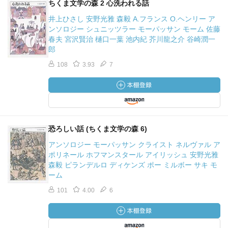
に与えたから、生きた人物として受け入れられる。だが、
ちくま文学の森 2 心洗われる話
実際は様々な気質の型にすぎず、その点では昔の喜劇の登
井上ひさし 安野光雅 森毅 A.フランス O.ヘンリー ア
場人物と選ぶところがない。彼の描く人物たちはいつまで
ンソロジー シュニッツラー モーパッサン モーム 佐藤
も記憶に残るのは確かだが、彼らを支配する何かある強い
春夫 宮沢賢治 樋口一葉 池内紀 芥川龍之介 谷崎潤一
郎
情熱が周囲の人々にどう影響するかという観点からのみ描
かれている。あたかも人間が首尾一貫したものであるかの
108
3.93
7
ように受け取るのは、人間にとって自然な先入観なのかも
しれない。確かに、ある人について考えるとき、白か黒か
を決め、あいつは飛び切りいい奴だとか、あるいは、とん
でもなく悪い奴だとか断言して、疑問を払いのければ気楽
である。国を救った英雄がけちん坊かもしれないとか、
恐ろしい話 (ちくま文学の森 6)
我々の意識に新しい広がりを与えた偉大な詩人が俗物かも
アンソロジー モーパッサン クライスト ネルヴァル ア
しれないとか、そんなことを発見するのは不快である。
ポリネール ホフマンスタール アイリッシュ 安野光雅
我々は生来自己中心的であるから、ひとを判断するとき、
森毅 ピランデルロ ディケンズ ポー ミルボー サキ モ
自分との関係で見がちである。ひとが自分にとってある性
ーム
質の人物であることを望み、実際、自分にとってはその性
101
4.00
6
質がその人物の全てなのである。それ以外の性質は用がな
いので無視するのだ。
おそらくこのような理由で、人間を矛盾する様々の性質