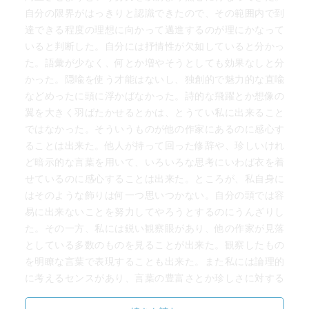
自分の限界がはっきりと認識できたので、その範囲内で到
達できる程度の理想に向かって邁進するのが理にかなって
いると判断した。自分には抒情性が欠如していると分かっ
た。語彙が少なく、何とか増やそうとしても効果なしと分
かった。隠喩を使う才能はないし、独創的で魅力的な直喩
などめったに頭に浮かばなかった。詩的な飛躍とか想像の
翼を大きく羽ばたかせるとかは、とうてい私に出来ること
ではなかった。そういうものが他の作家にあるのに感心す
ることは出来た。他人が持って回った修辞や、珍しいけれ
ど暗示的な言葉を用いて、いろいろな思考にいわば衣を着
せているのに感心することは出来た。ところが、私自身に
はそのような飾りは何一つ思いつかない。自分の頭では容
易に出来ないことを努力してやろうとするのにうんざりし
た。その一方、私には鋭い観察眼があり、他の作家が見落
としている多数のものを見ることが出来た。観察したもの
を明瞭な言葉で表現することも出来た。また私には論理的
に考えるセンスがあり、言葉の豊富さとか珍しさに対する
感覚は鈍いけれど、とにかく言葉の音、響きには敏感に反