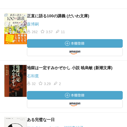
複雑な生身の人間らしさが欠けていても、ひょっとすると
構わないのかもしれない。
私自身は常に生きたモデルを出発点としてきた。今でも
正直に語る100の講義 (だいわ文庫)
覚えているのだが、医学生時代に解剖教室で教師の指導で
森博嗣
「割り当て部位」の解剖をやっていた。教師がある神経に
262
3.57
11
ついて質問をした。私が答えられなかったので、教師が教
えてくれた。「でも場所が違います」と私は抗議した。け
れども、教師はそれが私が探しても見付からなかった神経
だと言った。私が異常なので分からなかったと言うと、教
師はニヤリとしながら「解剖学では異常が正常だ」と言っ
地獄は一定すみかぞかし 小説 暁烏敏 (新潮文庫)
た。そう聞いて、そのときは頭が混乱するばかりだった
が、とにかく頭に染み込んでいった。それ以後、これは解
石和鷹
剖学だけでなく人間についても真実であると痛感すること
32
3.29
2
がよくあった。正常というのはめったにない。正常という
のは一つの理想に過ぎないのだ。複数の人間の平均的な特
徴の数々を総合して作り上げた一つの絵姿に過ぎない。そ
の特徴すべてを現実の一人の人間に見出すなどということ
はまず期待できない。わつぃが先に語った作家たちが手本
ある完璧な一日
にするのは、この偽りの絵姿であり、例外的な人間を描く