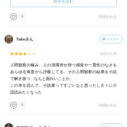
応できた。自分が望むほどうまい文章が書けるようになら
続きを読む
ないのは分かったが、苦労すれば生来の欠点の許す範囲で
うまい文章が書けるようになると思った。じっくり考え
0
詳細をみる
て、私が狙うべきは、明快、完結、音調のよさだと決め
た。この三つは私が大切だと考える順に挙げた。
Takeさん
フォロー
およそものを書く人間で、読者が努力しなければ書いて
あることが理解できないような文章を書く人間には、私は
4
2023.11.26
昔から我慢がならなかった。偉大な哲学者の書いたものを
読めば直ぐ分かるように、非常に複雑な思想でも明快に表
人間観察の極み、人の清濁併せ持つ感覚や一貫性のなさを
現することは可能である。ヒュームの思想を理解するのは
あらゆる角度から評価してる。その人間観察の結果を小説
難しいかもしれないし、哲学の素養がなければ、彼の思想
で解き放つ…なんと面白いことか。
の細かい含蓄まではもちろん理解できないであろう。しか
この本を読んで、小説家ってすごいなと思ったし久々に小
し、およそ教育のあるものなら、ヒュームの個々の文がど
説読みたくなった
ういう意味であるのかは、きちんと理解できるはずであ
る。バークリーにしても、言葉の点だけなら、彼ほど洗練
0
詳細をみる
された英語を書いた人はまずいない。ものを書く人間に見
出される曖昧さには二種類ある。一つは怠慢によるもの
で、もう一つは我儘による。明瞭に書くことを身につける