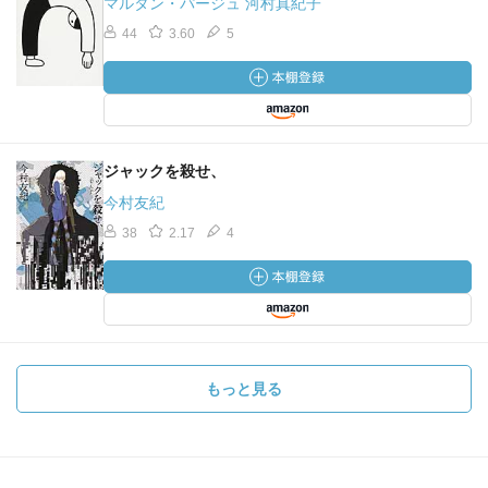
マルタン・パージュ 河村真紀子
ので、生きた人間らしい感じを出すことがめったに出来な
44
3.60
5
いのである。身勝手と思いやり、理想主義と好色、虚栄
心、公平、勇気、怠惰、神経質、頑固、内気など、これら
全てが一個の人間に存在し、もっともらしい調和を生み出
していることもありうる。これが人間の真実なのだと読者
に納得してもらうには長い年月を要した。
過去幾世紀の人間が現代人と多少とも違うなどとは思わ
ジャックを殺せ、
ない。だが同時代人の人の目には、人間は首尾一貫したも
今村友紀
のに見えていたに相違ない。さもなければ、当時の作家が
38
2.17
4
首尾一貫したものとして描くことはなかったであろう。全
ての人をそれぞれ固有の資質通りに描くのが合理的だと思
えていた。けちん坊なら、ただただけちん坊に、気取り屋
はただただ気取り屋に、食いしん坊はすごい食いしん坊に
描いたものだ。けちん坊がもしかすると気取り屋で食いし
ん坊かもしれないという考えは誰にも思い浮かばなかっ
もっと見る
た。けれども、実際はそういう人を始終見かけるのだ。さ
らに、そのけちん坊が公共奉仕への私心のない熱意を持
ち、かつ芸術への真実の情熱を燃やす誠実な人かもしれな
いとは、過去の人は絶対に思わなかった。小説家が自分自