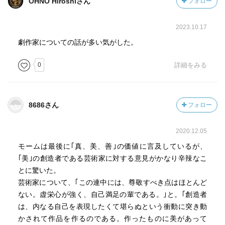
OHNO Hiroshiさん
フォロー
のを怠ったが故に、曖昧な文章を書く著者は多い。この種
の曖昧さは、現代の哲学者や科学者などに見られる。実は
2023.10.17
文芸評論家にさえ見られるのだが、これはまったく不可解
なことである。大文学者の研究で生涯を送ってきた人な
劇作家についての話が多い気がした。
ら、言葉の美に敏感であり、華麗な文章は書けなくても、
0
詳細をみる
せめて明瞭に書けると思うではないか。それなのに、批評
家の書くものには、意味を理解するために二度読まなくて
はならないような文がいくつもいくつも見出せるのだ。こ
ういう意味であろうかと推測するしかないような場合も多
8686さん
フォロー
い。何しろ書き手が意図したことを表現できていないのだ
から。
2020.12.05
曖昧さのもう一つの原因は、書き手自身が何を言いたい
モームは最後に｢真、美、善｣の価値に言及しているが、
のか、はっきり分かっていないことである。自分が言いた
｢美｣の創造者である芸術家に対する意見がかなり辛辣なこ
い内容について漠然とは見当がついているのだが、知力が
とに驚いた。
足りないか怠惰なため、頭の中できちんと論理的に整理で
芸術家について、｢この連中には、尊敬すべき点はほとんど
きていないのだ。整理されていない考えでは正確な表現を
ない。虚栄心が強く、自己満足の輩である。｣と。｢創造者
見出せないのは当然である。このような事態が生じるの
は、内なる自己を表現したくて堪らぬという衝動に突き動
は、多くの著者が書き出す前でなく書きながら頭を使うか
かされて作品を作るのである。作ったものに美があって
らである。ペンが思想を生み出すのだ。このことで不都合