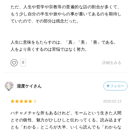
りだった。
ただ、人生や哲学や宗教等の普遍的な話の割合が多くて、
もう少し自分の半生や旅やらの事が書いてあるのを期待し
自分の落ち度が他人の落ち度よりもずっと許しやすいよ
ていたので、その部分は残念だった。
うに思えるというのは、ちょっと見ると奇妙である。その
理由を考えてみると、自分がまずいことをした場合は、そ
のときの事情など全てを知っているものだから、他人に許
人生に意味をもたらすのは、「真」「美」「善」である。
せぬことでも、どうにか大目に見られるということであろ
人をより良くするのは苦悩ではなく努力。
う。それで、自分の欠点からは目を逸らし、何か都合の悪
い出来事のために欠点に注目しなくてはならないときで
0
詳細をみる
も、苦もなく赦してしまうのである。
おそらくそうするのは適切なことであろう。というの
も、欠点といえどもそれは自分の一部であり、人は自分の
湿度ケイさん
フォロー
中にある良い面も悪い面も合わせて受け入れるべきだから
だ。けれども人は他人を判断する段になると、判断の基準
5
2020.02.13
となるのは本当の自分の姿ではなく、自分について描いた
理想像である。理想像を描くとき、人は虚栄心を傷つける
ハチャメチャな所もあるけれど、モームという生きた人間
ものとか、世間に知られたら信用を落とすものとか、そう
とその個性、魅力がひしひしと伝わってくる。読み込まず
いうものは全て除外しているのである。些細な例を挙げよ
とも「わかる」ところが大半、いくら読んでも「わからな
う。誰かが嘘をついているのを見つけようものなら、人は