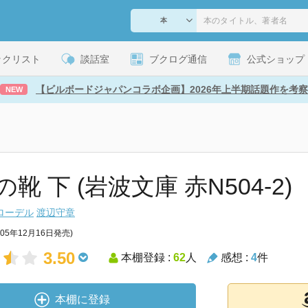
ックリスト
談話室
ブクログ通信
公式ショップ
【ビルボードジャパンコラボ企画】2026年上半期話題作を考察
NEW
靴 下 (岩波文庫 赤N504-2)
ローデル
渡辺守章
005年12月16日発売)
3.50
本棚登録 :
62
人
感想 :
4
件
本棚に登録