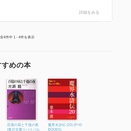
詳細をみる
全4件中 1 - 4件を表示
すすめの本
百億の昼と千億の夜
魔界水滸伝 (20) (P+D
(角川文庫リバイバル
BOOKS)