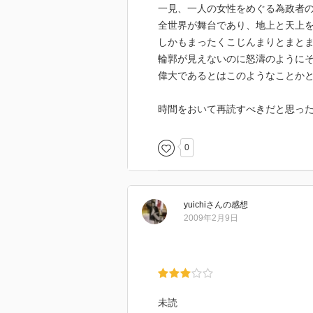
一見、一人の女性をめぐる為政者
［ 読了した日 ］
全世界が舞台であり、地上と天上
しかもまったくこじんまりとまと
輪郭が見えないのに怒濤のように
偉大であるとはこのようなことか
時間をおいて再読すべきだと思っ
0
yuichi
さん
の感想
2009年2月9日
未読