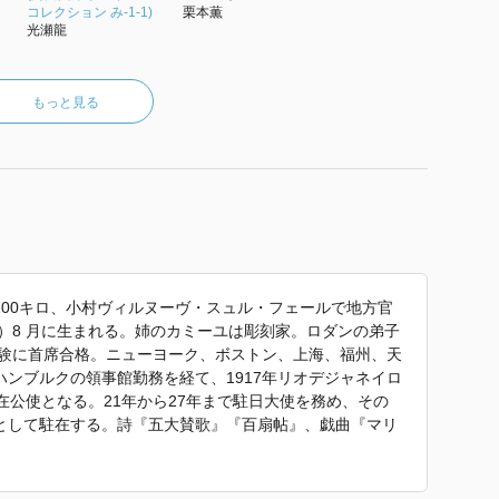
コレクション み-1-1)
栗本薫
光瀬龍
もっと見る
00キロ、小村ヴィルヌーヴ・スュル・フェールで地方官
年）8 月に生まれる。姉のカミーユは彫刻家。ロダンの弟子
試験に首席合格。ニューヨーク、ボストン、上海、福州、天
ンブルクの領事館勤務を経て、1917年リオデジャネイロ
在公使となる。21年から27年まで駐日大使を務め、その
として駐在する。詩『五大賛歌』『百扇帖』、戯曲『マリ
』『火刑台のジャンヌ・ダルク』、評論『朝日の中の黒
書の研究に専念しつつ晩年を過ごしたブラング城（リヨン
。