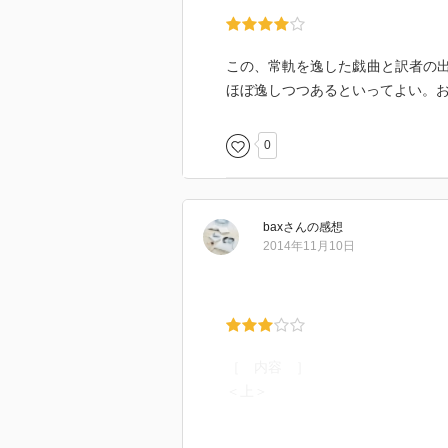
この、常軌を逸した戯曲と訳者の
ほぼ逸しつつあるといってよい。
0
bax
さん
の感想
2014年11月10日
［ 内容 ］
＜上＞