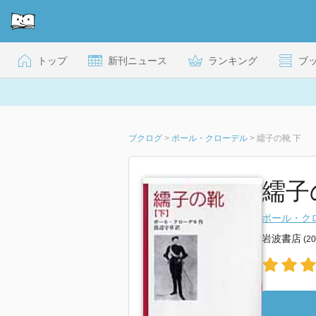
トップ
新刊ニュース
ランキング
ブ
ブクログ
>
ポール・クローデル
>
繻子の靴 下
繻子の
ポール・ク
岩波書店
(2