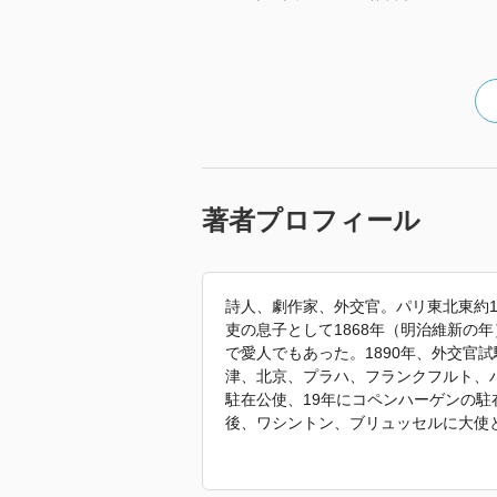
著者プロフィール
詩人、劇作家、外交官。パリ東北東約1
吏の息子として1868年（明治維新の
で愛人でもあった。1890年、外交官
津、北京、プラハ、フランクフルト、ハ
駐在公使、19年にコペンハーゲンの駐
後、ワシントン、ブリュッセルに大使
アへのお告げ』『女と影』『繻子の靴
鳥』はじめ、数多くの作品がある。聖
の東、約50キロ）の敷地内に墓がある