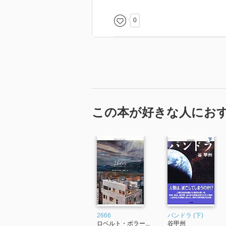
0
この本が好きな人にお
2666
パンドラ (下)
ロベルト・ボラー...
谷甲州