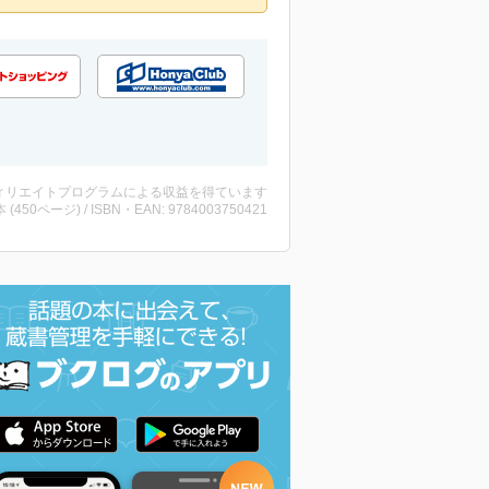
ィリエイトプログラムによる収益を得ています
・本 (450ページ) / ISBN・EAN: 9784003750421