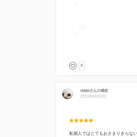
＜下＞
［ 目次 ］
＜上＞
＜下＞
0
［ 問題提起 ］
rsaijo
さん
の感想
2011年10月3日
［ 結論 ］
［ コメント ］
私個人ではとてもおさまりきらな