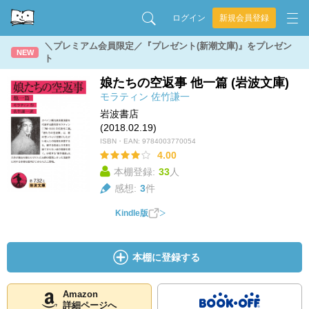
ログイン
新規会員登録
＼プレミアム会員限定／『プレゼント(新潮文庫)』をプレゼン
NEW
ト
娘たちの空返事 他一篇 (岩波文庫)
モラティン
佐竹謙一
岩波書店
(2018.02.19)
ISBN・EAN:
9784003770054
4.00
本棚登録:
33
人
感想:
3
件
Kindle版
本棚に登録する
Amazon
詳細ページへ