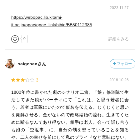
2023.11.27
https://webopac.lib.kitami-
it.ac.jp/opac/opac_link/bibid/BB50112385
0
詳細をみる
saigehanさん
フォロー
3
2018.10.26
1800年位に書かれた劇のシナリオ二篇。「娘」修道院で生
活してきた娘がパーティにて「これは」と思う若者に会
う。若者は軍隊にいたので仮名を伝える。じくじくと思い
を発酵させる。金がないので政略結婚の流れ。生きてくた
めに断るなんてあり得ない。相手は老人。会って話し合う
も娘の「空返事」に、自分の甥を想っていることを知る
や、二人の幸せを前にして私のプライドなど意味はない、