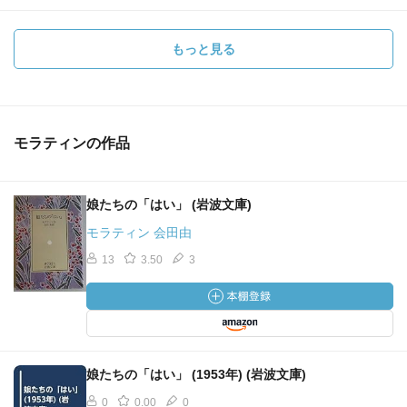
もっと見る
モラティンの作品
娘たちの「はい」 (岩波文庫)
モラティン 会田由
13
3.50
3
娘たちの「はい」 (1953年) (岩波文庫)
0
0.00
0