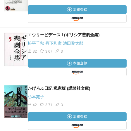
エウリーピデース I (ギリシア悲劇全集)
松平千秋 丹下和彦 池田黎太郎
32
3.67
3
かげろふ日記 私家版 (講談社文庫)
杉本苑子
42
3.71
3