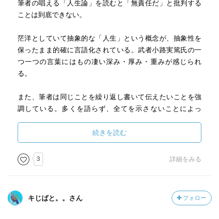
筆者の唱える「人生論」を読むと「無責任だ」と批判する
ことは到底できない。
茫洋としていて抽象的な「人生」という概念が、抽象性を
保ったまま的確に言語化されている。武者小路実篤氏の一
つ一つの言葉にはもの凄い深み・厚み・重みが感じられ
る。
また、筆者は同じことを繰り返し書いて伝えたいことを強
調している。多くを語らず、全てを示さないことによっ
て、読者に思考の余地を残してくれている。
続きを読む
死ぬまで何度も何度も読み返したい。本書の中の人生で大
切なことを、自分の体に染み込ませたい。
3
詳細をみる
キじばと。。さん
フォロー