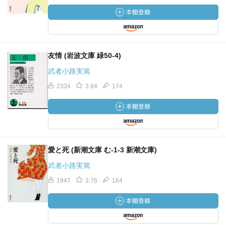
友情 (岩波文庫 緑50-4)
武者小路実篤
2334
3.84
174
愛と死 (新潮文庫 む-1-3 新潮文庫)
武者小路実篤
1947
3.76
184