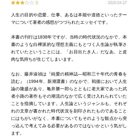
3
2020.04.27
人生の目的や恋愛、仕事、あるは本能や道徳といったテー
マについて著者の感想がつづられたエッセイです。
本書の刊行は1838年ですが、当時の時代状況のなかで、本
書のような白樺派的な理想主義にもとづく人生論が執筆さ
れていたということには、「お目出たき人」だなあ、と皮
肉な気持ちが生じてしまいます。
なお、藤井淑禎は『純愛の精神誌―昭和三十年代の青春を
読む』（1994年、新潮選書）のなかで、戦後において人生
論の隆盛があり、亀井勝一郎らとともに老大家であった武
者小路の著作もその潮流のなかで広く受け入れられていた
ことを指摘しています。人生論というジャンルも、それぞ
れの文章が書かれた時代状況を刻印されたものであること
にはちがいがなく、本書についてもそのような観点から突
っ込んで考えてみる必要があるのではないかという気がし
ます。