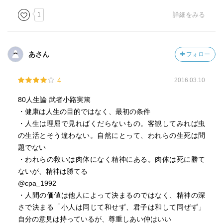
1
詳細をみる
あさん
フォロー
4
2016.03.10
80人生論 武者小路実篤
・健康は人生の目的ではなく、最初の条件
・人生は理屈で見ればくだらないもの。客観してみれば虫
の生活とそう違わない。自然にとって、われらの生死は問
題でない
・われらの救いは肉体になく精神にある。肉体は死に勝て
ないが、精神は勝てる
@cpa_1992
・人間の価値は他人によって決まるのではなく、精神の深
さで決まる「小人は同じて和せず、君子は和して同ぜず」
自分の意見は持っているが、尊重しあい仲はいい