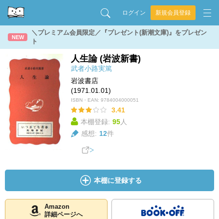
ログイン
新規会員登録
＼プレミアム会員限定／『プレゼント(新潮文庫)』をプレゼン
NEW
ト
人生論 (岩波新書)
武者小路実篤
岩波書店
(1971.01.01)
ISBN・EAN:
9784004000051
3.41
本棚登録:
95
人
感想:
12
件
本棚に登録する
Amazon
詳細ページへ