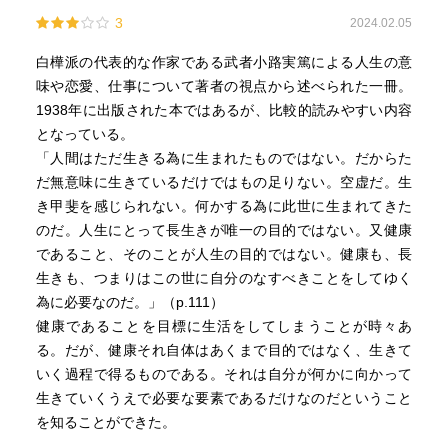
3
2024.02.05
白樺派の代表的な作家である武者小路実篤による人生の意
味や恋愛、仕事について著者の視点から述べられた一冊。
1938年に出版された本ではあるが、比較的読みやすい内容
となっている。
「人間はただ生きる為に生まれたものではない。だからた
だ無意味に生きているだけではもの足りない。空虚だ。生
き甲斐を感じられない。何かする為に此世に生まれてきた
のだ。人生にとって長生きが唯一の目的ではない。又健康
であること、そのことが人生の目的ではない。健康も、長
生きも、つまりはこの世に自分のなすべきことをしてゆく
為に必要なのだ。」（p.111）
健康であることを目標に生活をしてしまうことが時々あ
る。だが、健康それ自体はあくまで目的ではなく、生きて
いく過程で得るものである。それは自分が何かに向かって
生きていくうえで必要な要素であるだけなのだということ
を知ることができた。