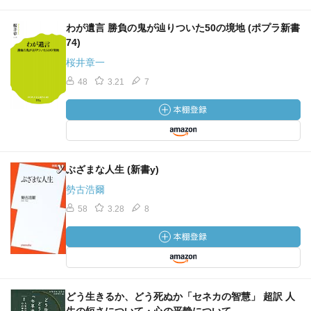
わが遺言 勝負の鬼が辿りついた50の境地 (ポプラ新書
74)
桜井章一
48
3.21
7
ぶざまな人生 (新書y)
勢古浩爾
58
3.28
8
どう生きるか、どう死ぬか「セネカの智慧」 超訳 人