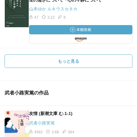
生の短さについて・心の平静について
山本ゆか ルキウスセネカ
47
3.22
6
もっと見る
武者小路実篤の作品
友情 (新潮文庫 む-1-1)
武者小路実篤
4582
3.68
564