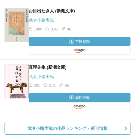
お目出たき人 (新潮文庫)
武者小路実篤
1090
3.42
96
真理先生 (新潮文庫)
武者小路実篤
901
3.71
95
武者小路実篤の作品ランキング・新刊情報