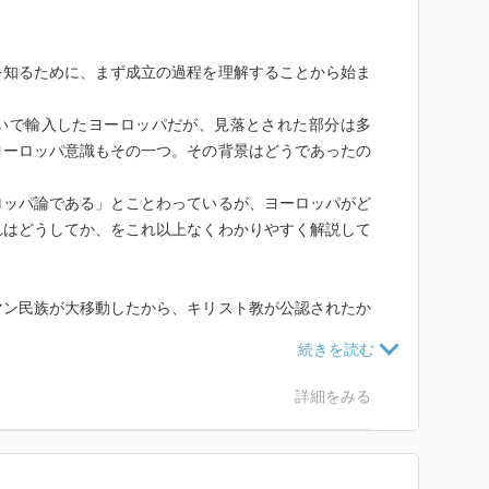
を知るために、まず成立の過程を理解することから始ま
いで輸入したヨーロッパだが、見落とされた部分は多
ヨーロッパ意識もその一つ。その背景はどうであったの
ロッパ論である」とことわっているが、ヨーロッパがど
れはどうしてか、をこれ以上なくわかりやすく解説して
マン民族が大移動したから、キリスト教が公認されたか
から、封建制度ができたから、今日明日でヨーロッパが
なずける。
詳細をみる
いっぱい、
なるであろう。