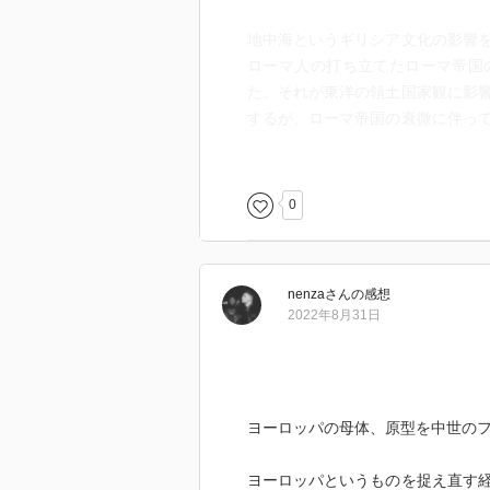
地中海というギリシア文化の影響
ローマ人の打ち立てたローマ帝国
た。それが東洋の領土国家観に影
するが、ローマ帝国の衰微に伴っ
ってビザンツ帝国となり西にはゲ
する。しかし著者曰く「西ヨーロ
だかつて一つの国に統合されたため
0
ヨーロッパに広大な領土をもった
と似たものであり、つまりヨーロ
言語的にみても錯綜はなはだしく
nenza
さん
の感想
ば、またそれを超えて一つになる
2022年8月31日
集合体である。EEC（発刊当時）
本人的発想による）国家的存在で
という枠組みの中でヨーロッパを
ヨーロッパの母体、原型を中世の
ヨーロッパというものを捉え直す