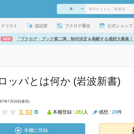
ックリスト
談話室
ブクログ通信
公式ショップ
「ブクログ・ブック第二弾」制作決定＆掲載する感想大募集！
NEW
ロッパとは何か (岩波新書)
967年7月20日発売)
3.32
本棚登録 :
281
人
感想 :
20
件
本棚に登録