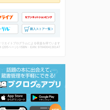
購入ストア一覧
ィリエイトプログラムによる収益を得ています
・本 (205ページ) / ISBN・EAN: 9784004130147