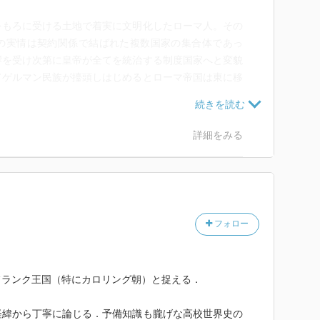
をもろに受ける土地で着実に文明化したローマ人。その
の実情は契約関係で結ばれた複数国家の集合体であっ
響を受け次第に皇帝が全てを統治する制度国家へと変貌
てゲルマン民族が擡頭しはじめるとローマ帝国は東に移
ルマン民族の一種フランク人によるフランク帝国が誕生
ッパはすでにローマの滅亡以来、今日に至るまで、いま
しはなかった」（p.134）。フランク帝国は現在の西
詳細をみる
が、それは結局のところ初期ローマ帝国内部の契約関係
ッパははなから統一体ではなかった。
、その言語に即して政治的分離独立することもできれ
こともできる。つまりヨーロッパとはそれだけ流動的な
が目指すのも画一化されたヨーロッパという一つの（日
フォロー
はなく、各々の個性を打ち出しながらも緩くヨーロッパ
守っていくことにある。
フランク王国（特にカロリング朝）と捉える．
経緯から丁寧に論じる．予備知識も朧げな高校世界史の