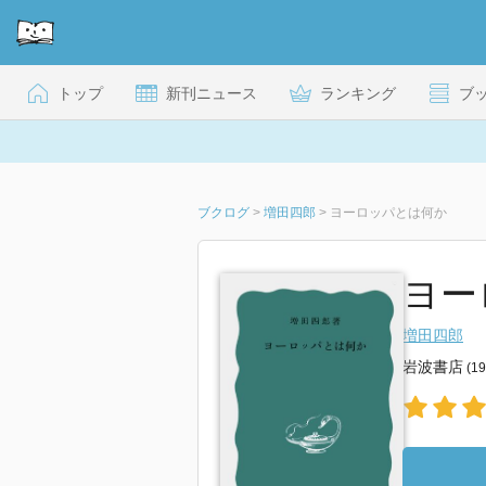
トップ
新刊ニュース
ランキング
ブ
ブクログ
>
増田四郎
>
ヨーロッパとは何か
ヨー
増田四郎
岩波書店
(1