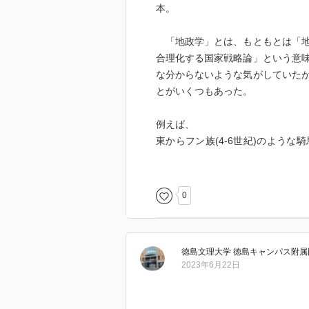
本。
「地政学」とは、もともとは「地
合理化する国家戦略論」という意
な分からないような気がしていた
とがいくつもあった。
例えば、
東からフン族(4-6世紀)のよう
では食い止めるのは困難で、西ヨ
う。実はこの辺りがヨーロッパ文
ロッパ本体と考える考え方が潜在
0
るが、非常に大きな意味を持つ。
徳島文理大学 徳島キャンパス附属
2023年6月22日