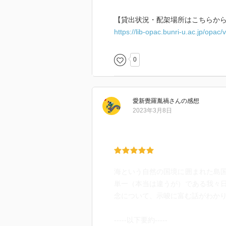
【貸出状況・配架場所はこちらか
https://lib-opac.bunri-u.ac.jp/opa
0
愛新覺羅胤禍
さん
の感想
2023年3月8日
海という自然の国境に囲まれた島
単一（本当は違うが）である我々
念について、示唆に富む話がわか
-----以下要約-----