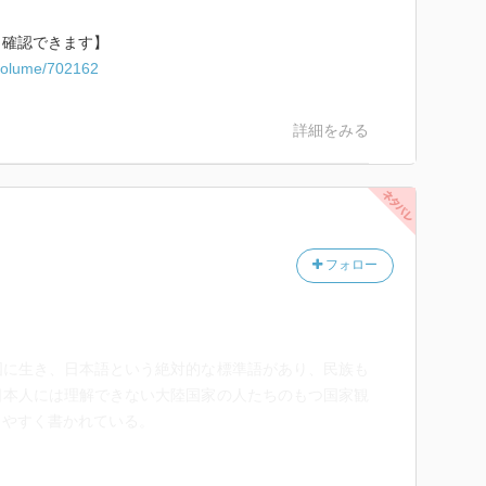
ら確認できます】
c/volume/702162
詳細をみる
フォロー
国に生き、日本語という絶対的な標準語があり、民族も
日本人には理解できない大陸国家の人たちのもつ国家観
りやすく書かれている。