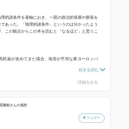
理的諸条件を基軸におき、一国の政治的発展や膨張を
味であった。「地理的諸条件」というのは分かったよう
が、この観点からこの本を読むと「なるほど」と思うこ
な騎馬民族が攻めてきた場合、地形が平坦な東ヨーロッパ
ーロッパの東の境のカルパチア山脈まで侵攻されてしま
化の防衛線になり、結果として西ヨーロッパだけがヨー
的に形成された。これは人種上や宗教上の問題とは異な
詳細をみる
図書館
さん
の感想
フォロー