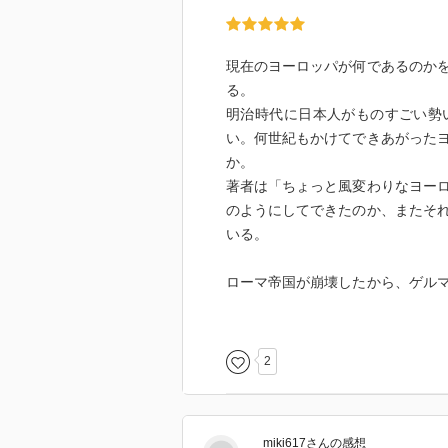
現在のヨーロッパが何であるのか
る。
明治時代に日本人がものすごい勢
い。何世紀もかけてできあがった
か。
著者は「ちょっと風変わりなヨー
のようにしてできたのか、またそ
いる。
ローマ帝国が崩壊したから、ゲル
ら、カール大帝が帝国を支配した
できたわけではない。
著者の持論に、あぁなるほどとう
2
そうじゃないんだ、という驚きも
何度か読み返してもきっとために
miki617
さん
の感想