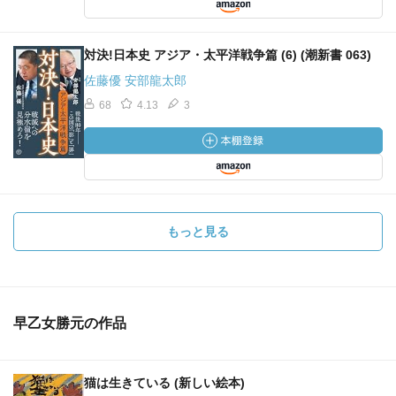
対決!日本史 アジア・太平洋戦争篇 (6) (潮新書 063)
佐藤優 安部龍太郎
68
4.13
3
もっと見る
早乙女勝元の作品
猫は生きている (新しい絵本)