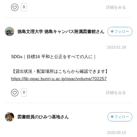
0
詳細をみる
徳島文理大学 徳島キャンパス附属図書館さん
フォロー
2023.01.28
SDGs｜目標16 平和と公正をすべての人に｜
【貸出状況・配架場所はこちらから確認できます】
https://lib-opac.bunri-u.ac.jp/opac/volume/702257
0
詳細をみる
図書館員のひみつ基地さん
フォロー
2020.09.15