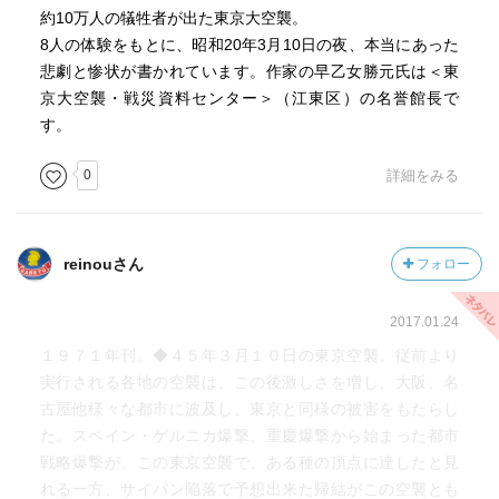
約10万人の犠牲者が出た東京大空襲。
8人の体験をもとに、昭和20年3月10日の夜、本当にあった
悲劇と惨状が書かれています。作家の早乙女勝元氏は＜東
京大空襲・戦災資料センター＞（江東区）の名誉館長で
す。
0
詳細をみる
reinouさん
フォロー
2017.01.24
１９７１年刊。◆４５年３月１０日の東京空襲。従前より
実行される各地の空襲は、この後激しさを増し、大阪、名
古屋他様々な都市に波及し、東京と同様の被害をもたらし
た。スペイン・ゲルニカ爆撃、重慶爆撃から始まった都市
戦略爆撃が、この東京空襲で、ある種の頂点に達したと見
れる一方、サイパン陥落で予想出来た帰結がこの空襲とも