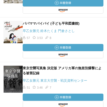
パパママバイバイ (子ども平和図書館)
早乙女勝元 鈴木たくま 門倉さとし
57
3.53
8
東京空襲写真集 決定版 アメリカ軍の無差別爆撃によ
る被害記録
早乙女勝元 東京大空襲・戦災資料センター
51
3.46
7