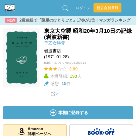
ログイン
新規会員登録
2週連続で『薬屋のひとりごと』17巻が1位！マンガランキング
NEW
東京大空襲 昭和20年3月10日の記録
(岩波新書)
早乙女勝元
岩波書店
(1971.01.28)
ISBN・EAN:
9784004150213
3.90
本棚登録:
193
人
感想:
15
件
本棚に登録する
Amazon
詳細ページへ