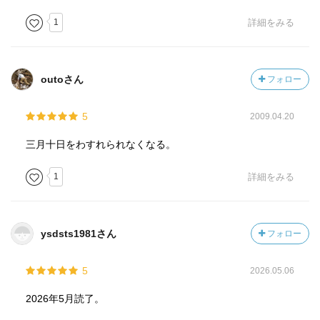
かべた筏や船にいても火から逃れることはできなかった。)
1
詳細をみる
●ガソリンもまいた(62頁)
この夜、B29が莫大な量の焼夷弾を投下したほかに、空中か
らガソリンを散布して、燃える火をさらにあおった、と訴
える人が少なくない。また一説には、そのガソリンはゼリ
outoさん
フォロー
ー状だったと主張する人もいる。
●白熱状態(88頁)
5
2009.04.20
驚異的な焼夷弾の雨が降り、火災が起こり、それがある範
囲に広がったとき、地上は、焼夷弾そのものや、火災によ
三月十日をわすれられなくなる。
って生じる温度を飛び越して、白熱状態になる。鉄柱が、
1
詳細をみる
あめのように、ぐにゃぐにゃに曲がる。その状態では、火
は、燃え移るのではなく、今まで燃えていなかったもの
が、空気の温度によって突然発火するのであった。運河に
飛び込んだ人も、ながく頭を水上に出していると、髪の毛
ysdsts1981さん
フォロー
が、突然燃えはじめるから、時々水の中にもぐらなければ
ならなかった。
5
2026.05.06
☆関連図書
2026年5月読了。
｢写真版 東京大空襲の記録｣早乙女勝元著、新潮文庫、