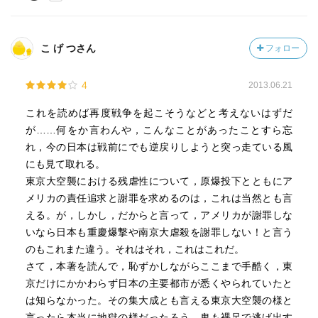
こ げ つさん
フォロー
4
2013.06.21
これを読めば再度戦争を起こそうなどと考えないはずだ
が……何をか言わんや，こんなことがあったことすら忘
れ，今の日本は戦前にでも逆戻りしようと突っ走ている風
にも見て取れる。
東京大空襲における残虐性について，原爆投下とともにア
メリカの責任追求と謝罪を求めるのは，これは当然とも言
える。が，しかし，だからと言って，アメリカが謝罪しな
いなら日本も重慶爆撃や南京大虐殺を謝罪しない！と言う
のもこれまた違う。それはそれ，これはこれだ。
さて，本著を読んで，恥ずかしながらここまで手酷く，東
京だけにかかわらず日本の主要都市が悉くやられていたと
は知らなかった。その集大成とも言える東京大空襲の様と
言ったら本当に地獄の様だったろう，鬼も裸足で逃げ出す