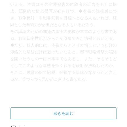
いえる。本書はその空襲被害の体験者の証言をもとに構
成。圧倒的な情景描写が心を打つ。◆本書の読後感につ
き、戦争反対・非戦非武装を目標へとなる人もいれば、確
固とした自衛力が必要だとなる人もいるだろう。
その議論のための前提の事実の把握が本書のような書であ
る。戦後四半世紀だからこそ収集できた情報ともいえる。
◆ただ、個人的には、本書からアメリカ憎しというだけの
短絡的な帰結だけは避けたいなあと。都市戦略爆撃の端緒
を開いたうちの一は日本軍でもあるし、また、そもそもど
うしてこのような事態を招く戦争を政府が決断したのか。
そこに、民衆の捨て駒視、軽視する目線がなかったと言え
るか。等つらつら思い起こさせる書である。
続きを読む