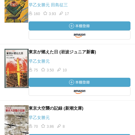
早乙女勝元 田島征三
160
3.93
17
東京が燃えた日 (岩波ジュニア新書)
早乙女勝元
75
3.50
10
東京大空襲の記録 (新潮文庫)
早乙女勝元
70
3.86
8