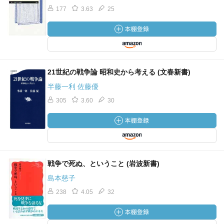
177
3.63
25
21世紀の戦争論 昭和史から考える (文春新書)
半藤一利 佐藤優
305
3.60
30
戦争で死ぬ、ということ (岩波新書)
島本慈子
238
4.05
32