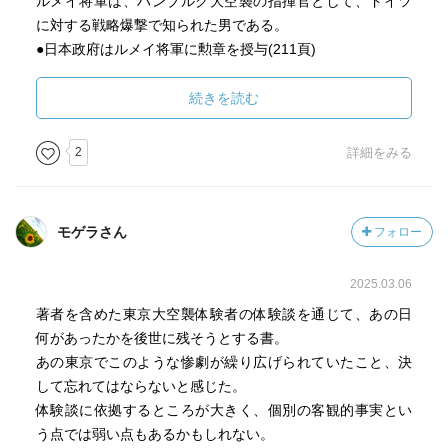
ルメイ将軍は、ハンブルク大空襲の指揮官として、ドイツ
に対する戦略爆撃で知られた男である。
●日本政府はルメイ将軍に勲章を授与(211頁)
｢昭和39(1964)年末に、日本本土を灰燼とした責任者である
カーチス･ルメイ将軍が、日本政府から勲一等旭日大綬章を
続きを読む
受けた。受賞の理由は｢日本の航空自衛隊の育成に努力し
た｣というのである。｣
2
詳細をみる
●東京大空襲の被害(14頁)
3月10日零時15分空襲警報発令、それから2時37分までの正
味142分間に、死者8万8793名、傷者4万918名、罹災者100
モゲラさん
フォロー
万8005名、焼失した家屋は26万7171軒、半焼した家屋971
軒、全壊が12軒、半壊が204軒、計26万8358軒。
2025.03.06
被害は主として江東ゼロメートル地帯に集中し、浅草区、
深川区、本所区、城東区の四区は、ほとんど全滅に近い決
著者を含めた東京大空襲体験者の体験談を通じて、あの日
定的ともいえる大被害を受けた。
何があったかを後世に残そうとする書。
●火のすごさ(58頁)
あの東京でこのような惨劇が繰り広げられていたこと、決
｢おっそろしい火力だね。空気に火がつくんじゃないかえ｣
して忘れてはならないと感じた。
と、母が走りながら、私のほうへ顔をねじって言う。
体験談に依拠するところが大きく、個別の客観的事実とい
(防火壕にいても、隅田川に架かる橋の上にいても、川に浮
う点では弱い点もあるかもしれない。