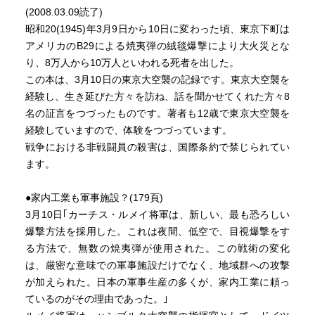
(2008.03.09読了)
昭和20(1945)年3月9日から10日に変わった頃、東京下町は
アメリカのB29による焼夷弾の絨毯爆撃により大火災とな
り、8万人から10万人といわれる死者を出した。
この本は、3月10日の東京大空襲の記録です。東京大空襲を
経験し、生き延びた方々を訪ね、話を聞かせてくれた方々8
名の証言をつづったものです。著者も12歳で東京大空襲を
経験していますので、体験をつづっています。
戦争における非戦闘員の殺害は、国際条約で禁じられてい
ます。
●家内工業も軍事施設？(179頁)
3月10日｢カーチス・ルメイ将軍は、新しい、最も恐ろしい
爆撃方法を採用した。これは夜間、低空で、目視爆撃をす
る方法で、無数の焼夷弾が使用された。この戦術の変化
は、厳密な意味での軍事施設だけでなく、地域群への攻撃
が加えられた。日本の軍事生産の多くが、家内工業に頼っ
ているのがその理由であった。｣