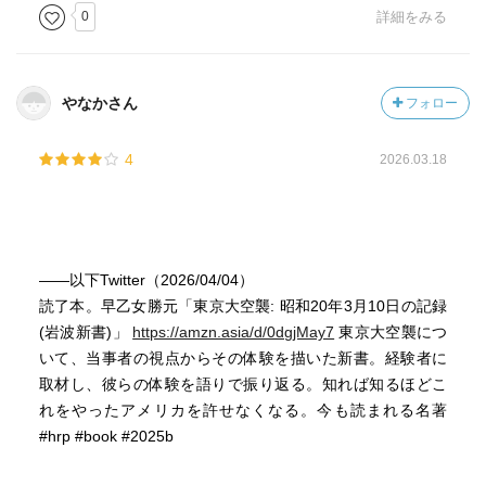
0
詳細をみる
1987.07.25
｢天皇裕仁と東京大空襲｣松浦総三著、大月書店、
1994.03.01
｢神を信ぜず｣岩川隆著、中公文庫、1978.10.10
やなかさん
フォロー
｢アメリカひじき･火垂るの墓｣野坂昭如著、新潮文庫、
1972.01.30
4
2026.03.18
神戸大空襲
｢ながい旅｣大岡昇平著、新潮文庫、1986.07.25
名古屋大空襲
著者 早乙女勝元
——以下Twitter（2026/04/04）
1932年 東京生まれ
読了本。早乙女勝元「東京大空襲: 昭和20年3月10日の記録
12歳で東京大空襲を経験
(岩波新書)」
https://amzn.asia/d/0dgjMay7
東京大空襲につ
1970年 「東京空襲を記録する会」を結成
いて、当事者の視点からその体験を描いた新書。経験者に
『東京大空襲・戦災誌』で菊池寛賞を受賞
取材し、彼らの体験を語りで振り返る。知れば知るほどこ
2002年 江東区北砂に「東京大空襲・戦災資料センター」
れをやったアメリカを許せなくなる。今も読まれる名著
をオープン、館長就任
#hrp #book #2025b
(2008年3月10日･記)