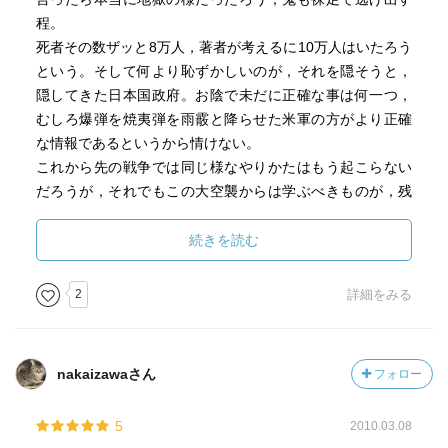
程。
死者その数ザッと8万人，著者が考えるに10万人はいたろう
という。そして何より恥ずかしいのが，それを隠そうと，
隠してきた日本国政府。お陰で未だに正確な事は何一つ，
むしろ爆弾を焼夷弾を雨霰と降らせた米軍の方がより正確
な情報であるというから情けない。
これから先の戦争では同じ様なやりかたはもう起こらない
だろうが，それでもこの大空襲からは学ぶべきものが，残
すべきものがもっとある様に思う。
誰が言ったか「人が歴史から学ぶのは，“人は歴史から何も
続きを読む
学ばない”ということだ」というのはなんとも皮肉な話だ。
2
詳細をみる
nakaizawaさん
フォロー
5
2010.03.08