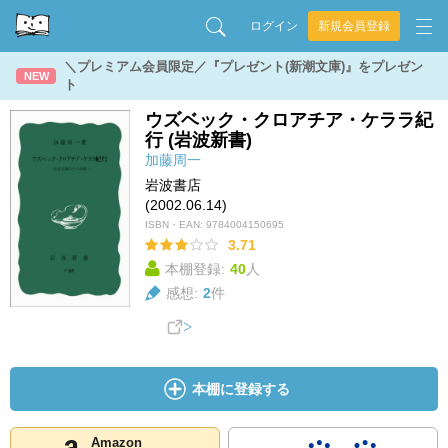
ログイン
新規会員登録
＼プレミアム会員限定／『プレゼント(新潮文庫)』をプレゼン
NEW
ト
ウズベック・クロアチア・ケララ紀
行 (岩波新書)
加藤周一
岩波書店
(2002.06.14)
ISBN・EAN:
9784004150695
3.71
本棚登録:
40
人
感想:
2
件
本棚に登録する
Amazon