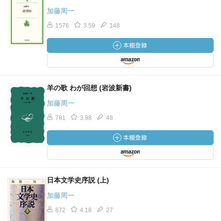
加藤周一
1576
3.59
148
羊の歌 わが回想 (岩波新書)
加藤周一
781
3.98
48
日本文学史序説 (上)
加藤周一
672
4.18
27