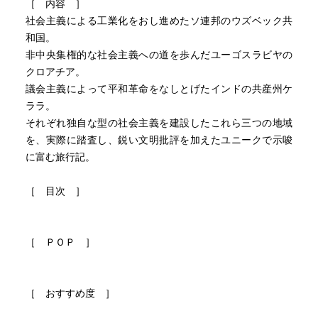
［ 内容 ］
社会主義による工業化をおし進めたソ連邦のウズベック共
和国。
非中央集権的な社会主義への道を歩んだユーゴスラビヤの
クロアチア。
議会主義によって平和革命をなしとげたインドの共産州ケ
ララ。
それぞれ独自な型の社会主義を建設したこれら三つの地域
を、実際に踏査し、鋭い文明批評を加えたユニークで示唆
に富む旅行記。
［ 目次 ］
［ ＰＯＰ ］
［ おすすめ度 ］