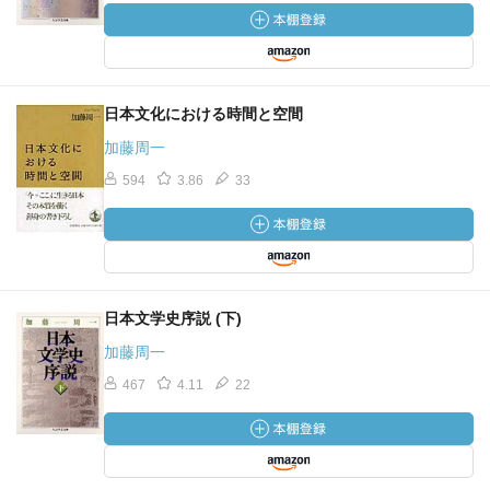
日本文化における時間と空間
加藤周一
594
3.86
33
日本文学史序説 (下)
加藤周一
467
4.11
22