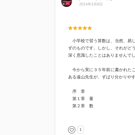
2014年3月8日
小学校で習う算数は、当然、易し
ずのものです。しかし、それがど
深く意識したことはありませんで
今から実に３５年前に書かれたこ
ある遠山先生が、ずばり分かりや
序 章
第１章 量
第２章 数
第３章 集合と論理
第４章 空間と図形
第５章 変数と関数
1