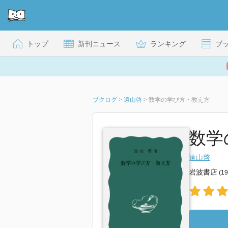
トップ
新刊ニュース
ランキング
ブ
ブクログ
>
遠山啓
>
数学の学び方・教え方
数学
遠山啓
岩波書店
(1