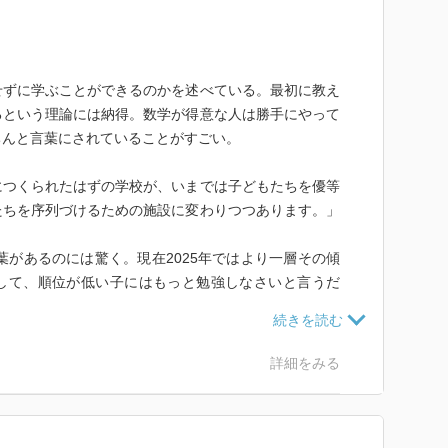
。
せずに学ぶことができるのかを述べている。最初に教え
るという理論には納得。数学が得意な人は勝手にやって
ちんと言葉にされていることがすごい。
につくられたはずの学校が、いまでは子どもたちを優等
たちを序列づけるための施設に変わりつつあります。」
言葉があるのには驚く。現在2025年ではより一層その傾
して、順位が低い子にはもっと勉強しなさいと言うだ
領の改定に伴い、かなり難しい勉強を小学校、中学校か
なく、満足のいく指導ができないところもあると思う。
覚えて、先生はワークから問題を出す。
詳細をみる
点数が取れるだけでなく、その子の思考力も伸びるよう
か。