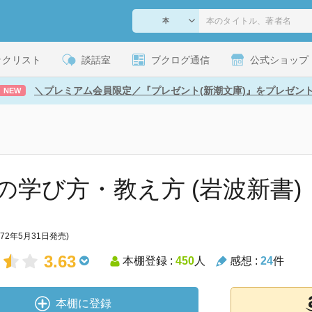
ックリスト
談話室
ブクログ通信
公式ショップ
＼プレミアム会員限定／『プレゼント(新潮文庫)』をプレゼン
NEW
の学び方・教え方 (岩波新書)
972年5月31日発売)
3.63
本棚登録 :
450
人
感想 :
24
件
本棚に登録