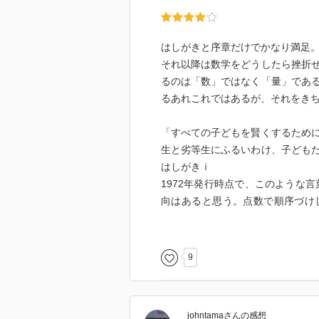
はしがきと序章だけでかなり満足
それ以降は数学をどうしたら挫折
るのは「数」ではなく「量」であ
るあれこれではあるが、それをき
「すべての子どもを賢くするため
生と劣等生にふるいわけ、子ども
はしがきⅰ
1972年発行時点で、このような
向はあると思う。点数で順序づけ
け。今の子どもたちは学習指導要
らやらされている。教員の数も少
ワークを3周して、ほとんど問題を
9
どんな勉強が一番良いのか、ただ
な学習方法など存在するのだろう
johntama
さん
の感想