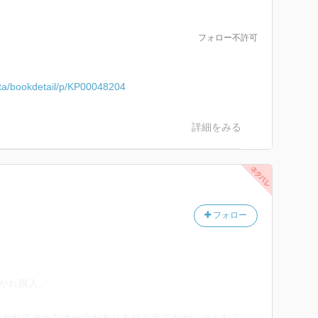
フォロー不許可
jita/bookdetail/p/KP00048204
詳細をみる
フォロー
惹かれ購入。
書かれてそうなオーラがありありと出てたが、そんなこ