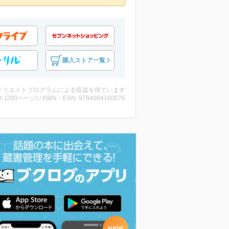
購入ストア一覧
ィリエイトプログラムによる収益を得ています
・本 (200ページ) / ISBN・EAN: 9784004160076