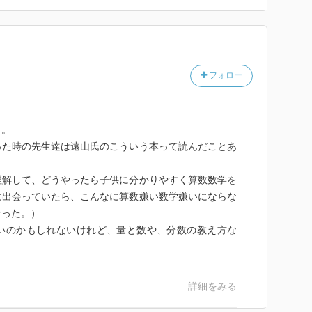
、黒表紙、緑表紙、水色表紙と呼ばれた古い教科書の
ら当時の教科書は見たことがないのですが、今とどのよ
容です。それにしても、今はカラフルなイラストを用い
時は単色の表紙だったのでしょうか？
フォロー
と２章です。量と数の関係がよく分かると同時に、新
また、今の教科書で学習する順序にも、ずいぶん反映さ
～。
生の頃、外延量と内包量の話はいまいちピンと来なかっ
った時の先生達は遠山氏のこういう本って読んだことあ
ました。
理解して、どうやったら子供に分かりやすく算数数学を
育に持ち込まれたばかりで、いわば旬の話題だったの
に出会っていたら、こんなに算数嫌い数学嫌いにならな
方が残っていないわけではありませんが、小学校算数の
なった。）
した。やはり難しすぎたのでしょう。私も読み進めるう
いのかもしれないけれど、量と数や、分数の教え方な
教育と大きく考え方が違って興味深いです。遠山先生
、どんな教科書になるのか、見てみたい気がします。
詳細をみる