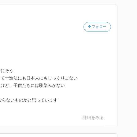
、関数についての学習が大幅に減らされてしまってい
たいと思います。
について多くの示唆を与えてくれます。今の流れとは
フォロー
興味がある小学校の教員であれば、ぜひ一読する価値の
、教員以外には価値のない本という意味ではありませ
すことで、新しい発見がきっとあると思います。チャン
てみてください。
かにそう
って十進法にも日本人にもしっくりこない
るけど、子供たちには馴染みがない
かならないものかと思っています
詳細をみる