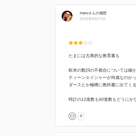
最後は関数です。今の小学校では
るので、ぜひ今後の復活を期待し
maru
さん
の感想
2026年4月17日
全体的に見て、小学校の算数教育
違う部分も多いのですが、算数に
ある本だと思います。かといって
ん。算数の体系の全体像を眺め直
スがあれば、ぜひ手にとって眺め
たまには古典的な教育書も
欧米の数詞の不都合については確
ティーンエイジャーが何歳なのか
ダースとか極稀に教科書に出てく
時計の12進数も60進数もどうに
0