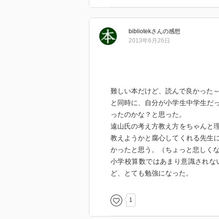
序章では算数の特性に触れながら
話題などが出てきます。残念なが
bibliotek
さん
の感想
うに違っているのか、興味深い内
2013年6月26日
た表紙の教科書ばかりですが、当
私が一番興味深く読んだのは１章
しい発見がいっぱいありました。
難しい本だけど、読んで良かった
れているように思いました。大学
と同時に、自分が小学生中学生だ
たのですが、今読むとよく分かり
ったのかな？と思った。
遠山氏の考え方教え方をちゃんと
第３章の集合の話は、当時算数教
教えようかと腐心してくれる先生
だと思います。現在も集合の考え
かったと思う。（ちょっと悲しく
表舞台からは姿を消してしまいま
小学校算数ではあまり意識されな
ちに頭が痛くなりました。
ど、とても勉強になった。
第４章の空間と図形は、今の図形
の考え方で教科書を作るとすれば
1