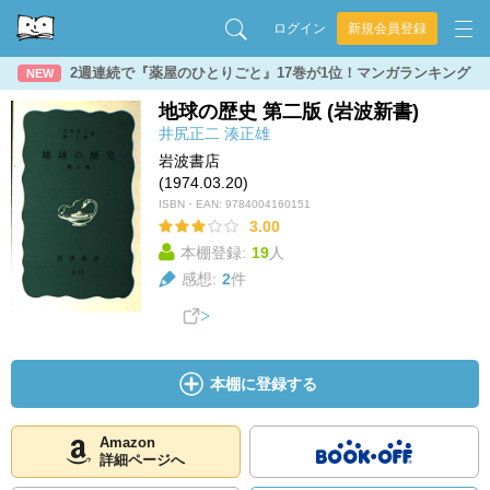
ログイン
新規会員登録
2週連続で『薬屋のひとりごと』17巻が1位！マンガランキング
NEW
地球の歴史 第二版 (岩波新書)
井尻正二
湊正雄
岩波書店
(1974.03.20)
ISBN・EAN:
9784004160151
3.00
本棚登録:
19
人
感想:
2
件
本棚に登録する
Amazon
詳細ページへ