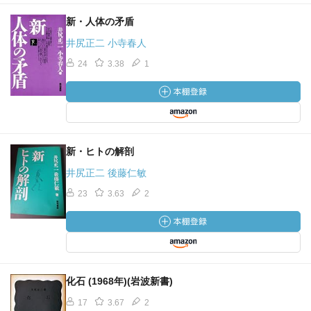
新・人体の矛盾
井尻正二 小寺春人
24
3.38
1
新・ヒトの解剖
井尻正二 後藤仁敏
23
3.63
2
化石 (1968年)(岩波新書)
17
3.67
2