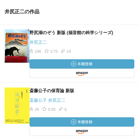
井尻正二の作品
野尻湖のぞう 新版 (福音館の科学シリーズ)
井尻正二
196
3.75
19
斎藤公子の保育論 新版
斎藤公子 井尻正二
26
0.00
0