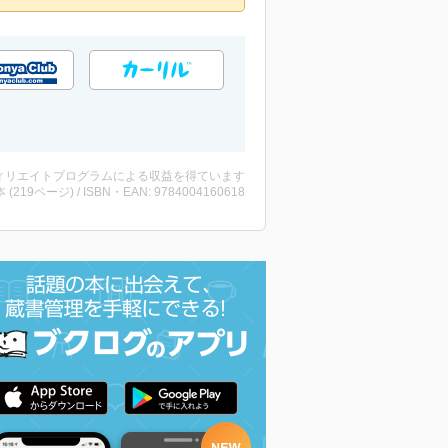
ィリエイトプログラムによる収益を得ています
・本 (219ページ) / ISBN・EAN: 9784004160618