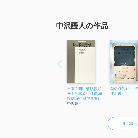
中沢護人の作品
日本の開明思想 熊沢
鋼の時代 (1964年
蕃山と本多利明 (精選
波新書)
復刻 紀伊國屋新書)
中沢護人
中沢護人