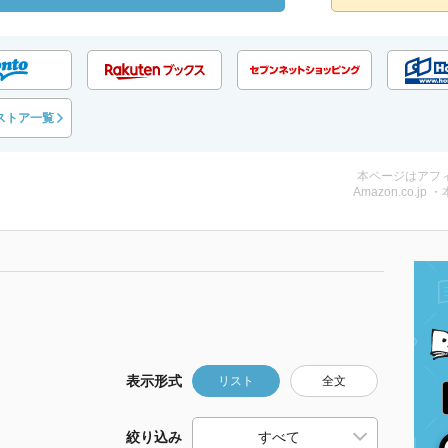
ストア一覧
本ページはアフ
Amazon.co.jp 
表示形式
リスト
全文
絞り込み