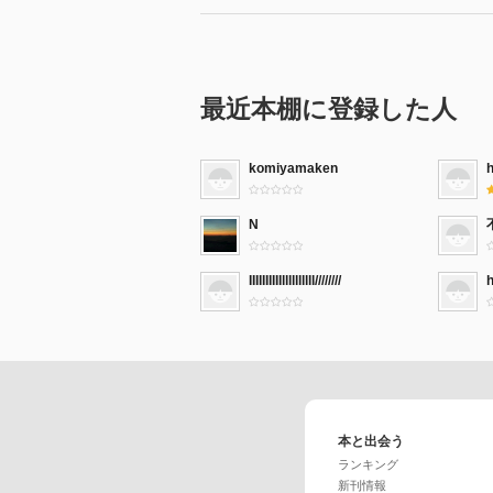
最近本棚に登録した人
komiyamaken
N
IIIIIIIIIIllllllllll////////
本と出会う
ランキング
新刊情報