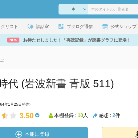
ックリスト
談話室
ブクログ通信
公式ショップ
お待たせしました！「再読記録」が読書グラフに登場！
NEW
1)
代 (岩波新書 青版 511)
964年1月25日発売)
3.50
本棚登録 :
10
人
感想 :
2
件
本棚に登録