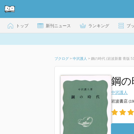
トップ
新刊ニュース
ランキング
ブ
ブクログ
>
中沢護人
>
鋼の時代 (岩波新書 青版 51
鋼の時
中沢護人
岩波書店
(1