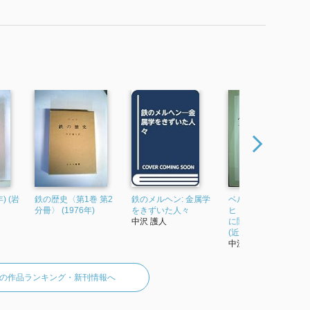
) (岩
鉄の歴史〈第1巻 第2
鉄のメルヘン: 金属学
ベルリン「水曜会」
分冊〉 (1976年)
をきずいた人々
ヒトラー暗殺未遂事
中沢 護人
に関与した将軍と教
(近代文芸社新...
中沢護人
の作品ランキング・新刊情報へ